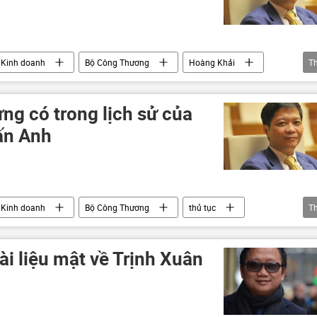
Kinh doanh
Bộ Công Thương
Hoàng Khải
T
ng có trong lịch sử của
ấn Anh
Kinh doanh
Bộ Công Thương
thủ tục
T
ài liệu mật về Trịnh Xuân