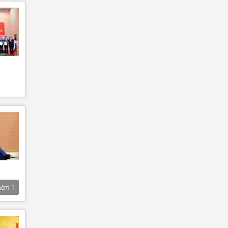
hêm
1