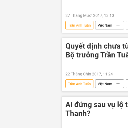
27 Tháng Mười 2017, 13:10
Trần Anh Tuấn
Việt Nam
Khaisilk
lụa
Quyết định chưa từ
Bộ trưởng Trần Tu
22 Tháng Chín 2017, 11:24
Trần Anh Tuấn
Việt Nam
văn bản
Ai đứng sau vụ lộ t
Thanh?