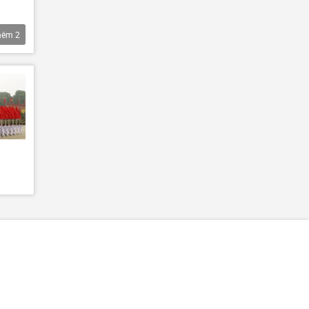
hêm
2