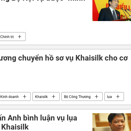
Chính trị
ương chuyển hồ sơ vụ Khaisilk cho cơ
Kinh doanh
Khaisilk
Bộ Công Thương
lụa
n Anh bình luận vụ lụa
 Khaisilk