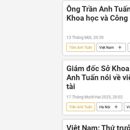
Ông Trần Anh Tuấn
Khoa học và Công
13 Tháng Một, 20:39
Trần Anh Tuấn
Việt Nam
Giám đốc Sở Khoa
Anh Tuấn nói về vi
tài
17 Tháng Mười Hai 2025, 20:02
Trần Anh Tuấn
Hà Nội
V
Xã hội
Việt Nam: Thứ trư