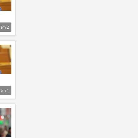
hêm
2
hêm
1