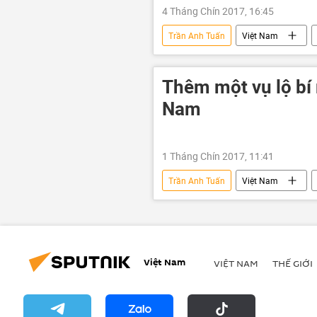
4 Tháng Chín 2017, 16:45
Trần Anh Tuấn
Việt Nam
hồ sơ
lộ tài liệu mật
Thêm một vụ lộ bí
Nam
1 Tháng Chín 2017, 11:41
Trần Anh Tuấn
Việt Nam
Việt Nam
VIỆT NAM
THẾ GIỚI