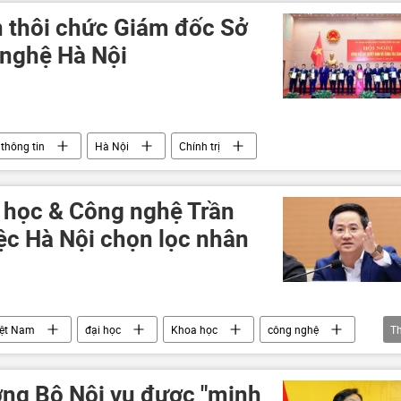
 thôi chức Giám đốc Sở
 nghệ Hà Nội
thông tin
Hà Nội
Chính trị
 học & Công nghệ Trần
ệc Hà Nội chọn lọc nhân
iệt Nam
đại học
Khoa học
công nghệ
T
ởng Bộ Nội vụ được "minh