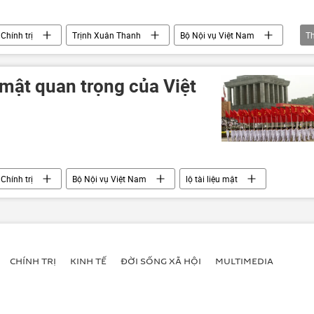
Chính trị
Trịnh Xuân Thanh
Bộ Nội vụ Việt Nam
T
 mật quan trọng của Việt
Chính trị
Bộ Nội vụ Việt Nam
lộ tài liệu mật
CHÍNH TRỊ
KINH TẾ
ĐỜI SỐNG XÃ HỘI
MULTIMEDIA