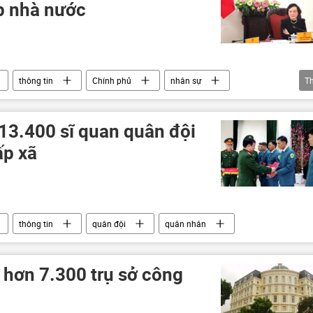
p nhà nước
thông tin
Chính phủ
nhân sự
T
p
Kinh doanh
doanh nhân
13.400 sĩ quan quân đội
ấp xã
thông tin
quân đội
quân nhân
 hơn 7.300 trụ sở công