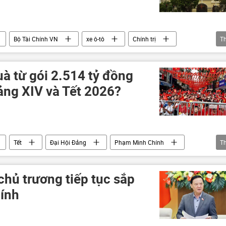
Bộ Tài Chính VN
xe ô-tô
Chính trị
T
à từ gói 2.514 tỷ đồng
ảng XIV và Tết 2026?
Tết
Đại Hội Đảng
Phạm Minh Chính
T
Bộ Y Tế Việt Nam
hủ trương tiếp tục sắp
hính