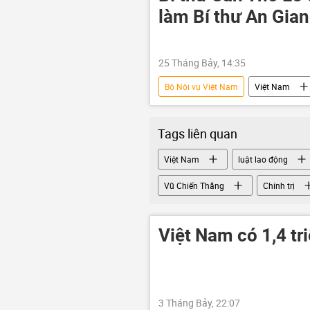
làm Bí thư An Gia
25 Tháng Bảy, 14:35
Bộ Nội vụ Việt Nam
Việt Nam
Hà Tĩnh
Quảng Ninh
Quốc hội Việt Nam
Tô Lâm
Tags liên quan
Việt Nam
luật lao động
Vũ Chiến Thắng
Chính trị
Việt Nam có 1,4 tr
3 Tháng Bảy, 22:07