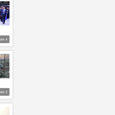
hêm
4
hêm
5