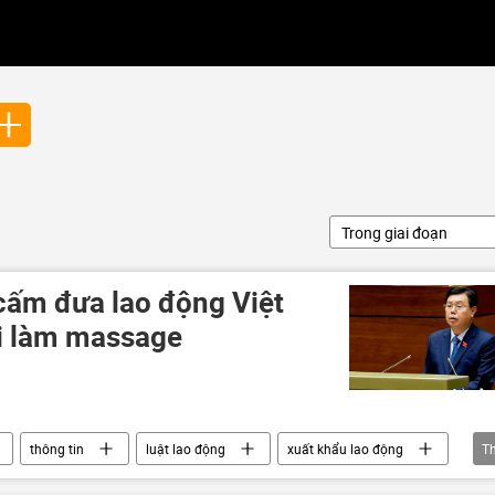
Trong giai đoạn
 cấm đưa lao động Việt
i làm massage
thông tin
luật lao động
xuất khẩu lao động
T
o động
nhà nước
Quốc hội