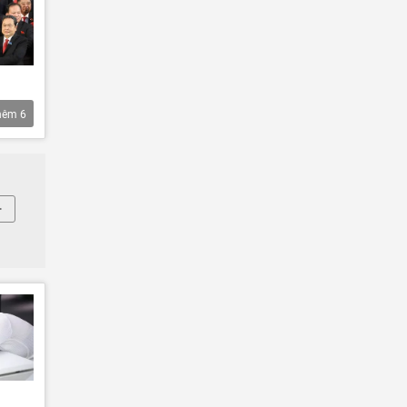
hêm
6