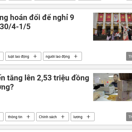
hàng không
Soyuz-37
Việt Nam
ng hoán đổi để nghỉ 9
 30/4-1/5
luật lao động
người lao động
T
óa Thể thao và Du lịch
n tăng lên 2,53 triệu đồng
ởng?
thông tin
Chính sách
lương
T
lương hưu
Chính phủ