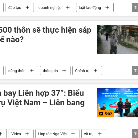
đào tạo
doanh nghiệp
luật lao động
T
Chính sách
thủy sản
500 thôn sẽ thực hiện sáp
hế nào?
nông thôn
thông tin
Chính trị
T
 bay Liên hợp 37”: Biểu
rụ Việt Nam – Liên bang
5:02
Video
Hợp tác Nga-Việt
vũ trụ
T