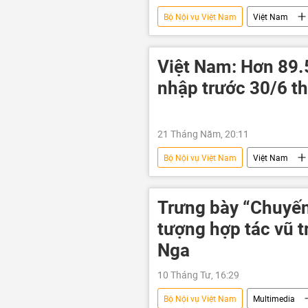
Bộ Nội vụ Việt Nam
Việt Nam
Xã hội
Công nghiệp
Việt Nam: Hơn 89.
nhập trước 30/6 t
21 Tháng Năm, 20:11
Bộ Nội vụ Việt Nam
Việt Nam
sáp nhập
Trưng bày “Chuyến
tượng hợp tác vũ t
Nga
10 Tháng Tư, 16:29
Bộ Nội vụ Việt Nam
Multimedia