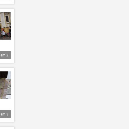
hêm
2
hêm
3