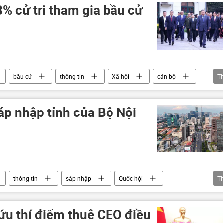
% cử tri tham gia bầu cử
bầu cử
thông tin
Xã hội
cán bộ
T
iệm
Quốc hội
Đảng Cộng sản Việt Nam
sáp nhập tỉnh của Bộ Nội
thông tin
sáp nhập
Quốc hội
T
Tin tức
tin đồn
mạng xã hội
ứu thí điểm thuê CEO điều