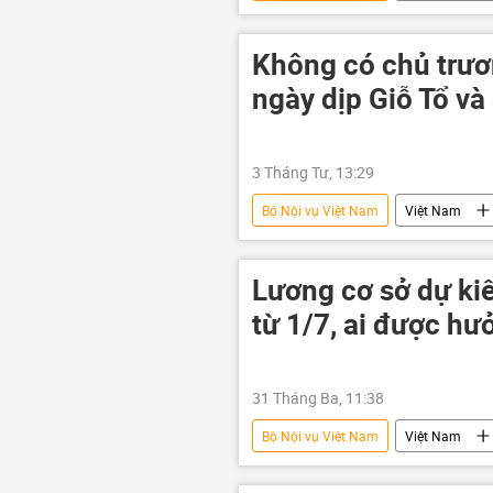
Yuri Gagarin
Phạm Tuân
Liên bang Nga
Không có chủ trươ
ngày dịp Giỗ Tổ và
3 Tháng Tư, 13:29
Bộ Nội vụ Việt Nam
Việt Nam
năng suất lao động
Bộ Văn h
Lương cơ sở dự kiế
từ 1/7, ai được hư
31 Tháng Ba, 11:38
Bộ Nội vụ Việt Nam
Việt Nam
trả lương
tăng lương