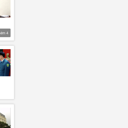
hêm
4