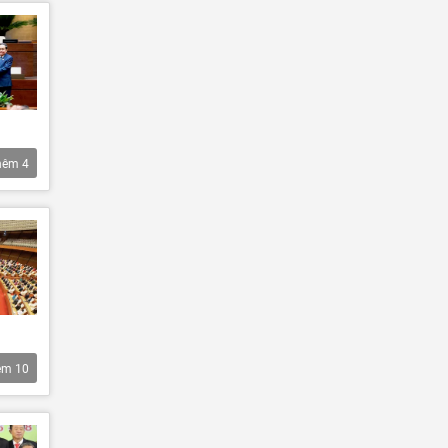
hêm
4
êm
10