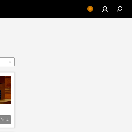
hêm
4