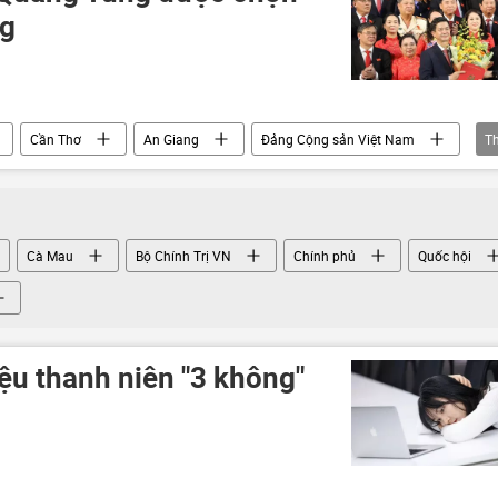
ng
Cần Thơ
An Giang
Đảng Cộng sản Việt Nam
T
Bộ Văn hóa Thể thao và Du lịch
Quảng Trị
Cà Mau
Bộ Chính Trị VN
Chính phủ
Quốc hội
iệu thanh niên "3 không"