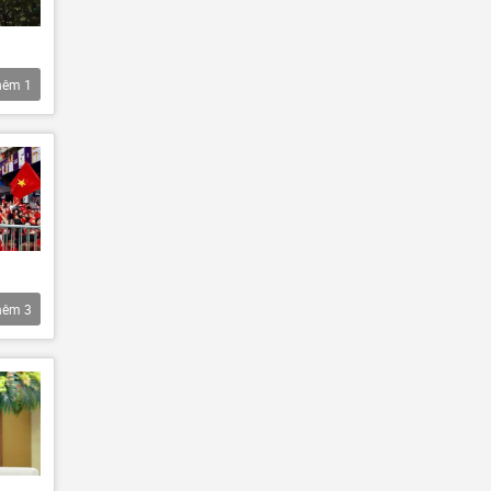
hêm
1
hêm
3