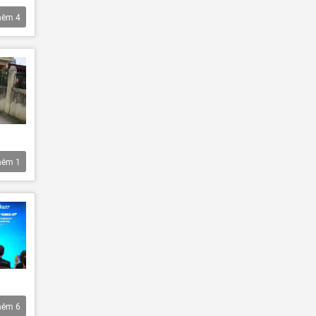
hêm
4
hêm
1
hêm
6