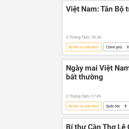
Việt Nam: Tân Bộ t
3 Tháng Tám, 18:34
Bộ Nội vụ Việt Nam
Chính phủ
sự nghiệp
Pháp luật
Ngày mai Việt Nam
bất thường
2 Tháng Tám, 17:45
Bộ Nội vụ Việt Nam
Quốc hội
Kinh doanh
nông nghiệp
APEC
Hải Phòng
đ
Bí thư Cần Thơ Lê