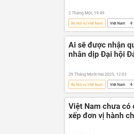
2 Tháng Một, 19:49
Bộ Nội vụ Việt Nam
Việt Nam
đất
quản lý đất đai
Ai sẽ được nhận qu
nhân dịp Đại hội Đ
29 Tháng Mười Hai 2025, 12:03
Bộ Nội vụ Việt Nam
Việt Nam
tặng quà
Bộ Tài Chính VN
Việt Nam chưa có c
xếp đơn vị hành c