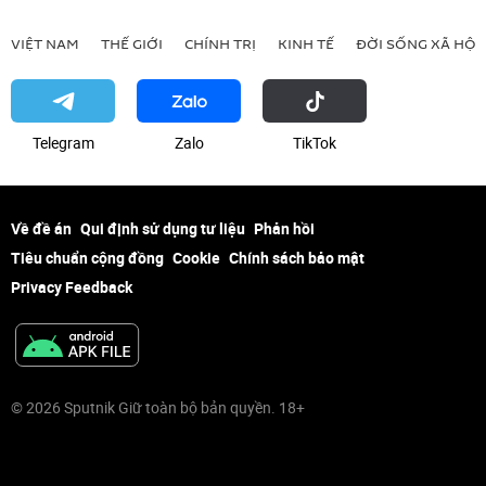
VIỆT NAM
THẾ GIỚI
CHÍNH TRỊ
KINH TẾ
ĐỜI SỐNG XÃ HỘI
Telegram
Zalo
ТikТоk
Về đề án
Qui định sử dụng tư liệu
Phản hồi
Tiêu chuẩn cộng đồng
Cookie
Chính sách bảo mật
Privacy Feedback
© 2026 Sputnik Giữ toàn bộ bản quyền. 18+