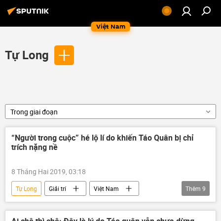
Việt Nam
Tự Long
Trong giai đoạn
“Người trong cuộc” hé lộ lí do khiến Táo Quân bị chỉ
trích nặng nề
8 Tháng Hai 2019, 03:18
Tự Long
Giải trí
Việt Nam
Thêm
9
Xã hội
Nguyễn Quốc Khánh
Công Lý
Xuân Bắc
Đỗ Trí Hùng