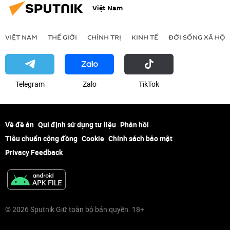
Việt Nam
VIỆT NAM
THẾ GIỚI
CHÍNH TRỊ
KINH TẾ
ĐỜI SỐNG XÃ HỘI
Telegram
Zalo
ТikТоk
Về đề án
Qui định sử dụng tư liệu
Phản hồi
Tiêu chuẩn cộng đồng
Cookie
Chính sách bảo mật
Privacy Feedback
© 2026 Sputnik Giữ toàn bộ bản quyền. 18+