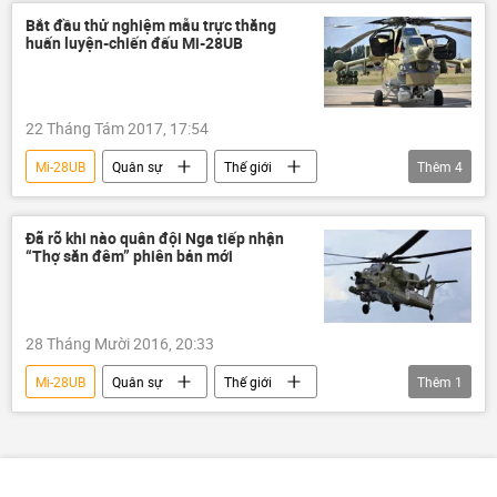
Bắt đầu thử nghiệm mẫu trực thăng
huấn luyện-chiến đấu Mi-28UB
22 Tháng Tám 2017, 17:54
Mi-28UB
Quân sự
Thế giới
Thêm
4
Nga
Syria
Liên bang Nga
Rostvertol
Diễn đàn "Quân đội-2017"
Đã rõ khi nào quân đội Nga tiếp nhận
“Thợ săn đêm” phiên bản mới
28 Tháng Mười 2016, 20:33
Mi-28UB
Quân sự
Thế giới
Thêm
1
Nga
Liên bang Nga