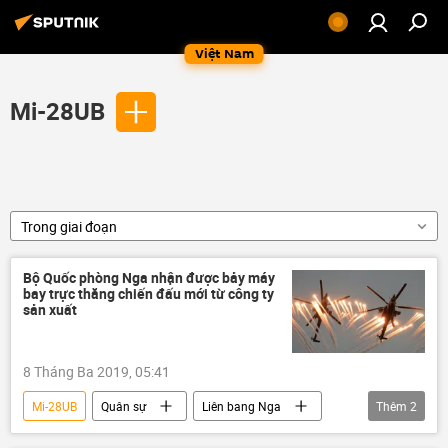
Việt Nam
Mi-28UB
Trong giai đoạn
Bộ Quốc phòng Nga nhận được bảy máy
bay trực thăng chiến đấu mới từ công ty
sản xuất
8 Tháng Ba 2019, 05:41
Mi-28UB
Quân sự
Liên bang Nga
Thêm
2
Trực thăng Nga
Mi-35M