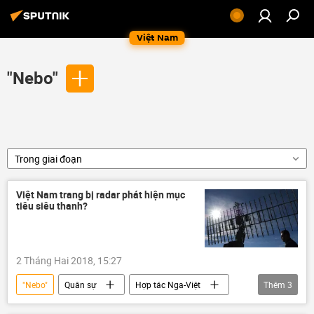
Việt Nam
"Nebo"
Trong giai đoạn
Việt Nam trang bị radar phát hiện mục
tiêu siêu thanh?
2 Tháng Hai 2018, 15:27
"Nebo"
Quân sự
Hợp tác Nga-Việt
Thêm
3
Việt Nam
Phòng Không-Không Quân VN