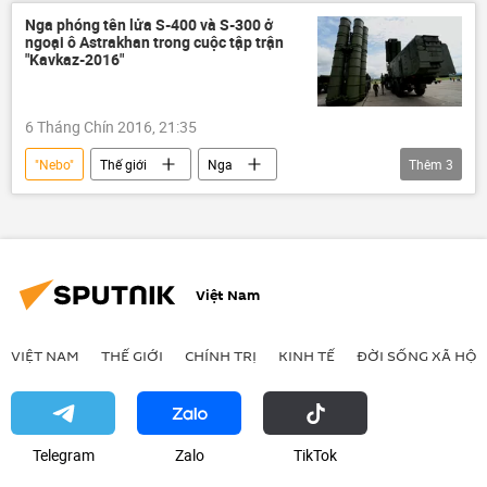
Radar
Nga phóng tên lửa S-400 và S-300 ở
ngoại ô Astrakhan trong cuộc tập trận
"Kavkaz-2016"
6 Tháng Chín 2016, 21:35
"Nebo"
Thế giới
Nga
Thêm
3
Astrakhan
tập trận "Kavkaz-2016"
S-400
Su-27
Việt Nam
VIỆT NAM
THẾ GIỚI
CHÍNH TRỊ
KINH TẾ
ĐỜI SỐNG XÃ HỘI
Telegram
Zalo
ТikТоk