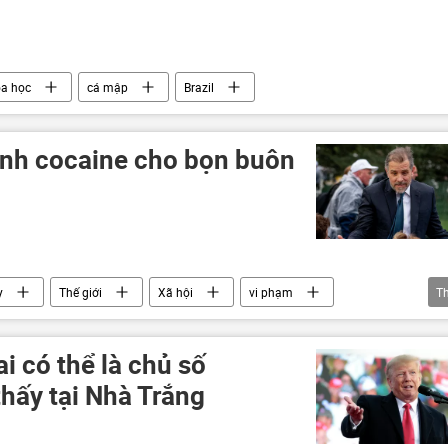
a học
cá mập
Brazil
ảnh cocaine cho bọn buôn
y
Thế giới
Xã hội
vi phạm
T
 có thể là chủ số
hấy tại Nhà Trắng