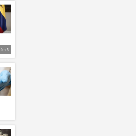
hêm
3