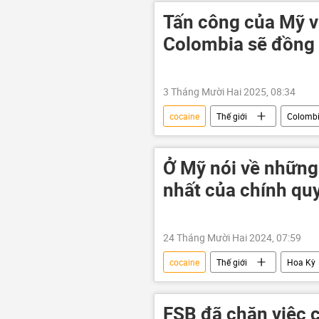
Tấn công của Mỹ v
Colombia sẽ đồng 
3 Tháng Mười Hai 2025, 08:34
cocaine
Thế giới
Colomb
chiến tranh
Nicolas Maduro
Ở Mỹ nói về những
nhất của chính qu
24 Tháng Mười Hai 2024, 07:59
cocaine
Thế giới
Hoa Kỳ
FSB đã chặn việc 