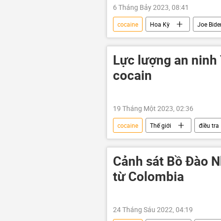
6 Tháng Bảy 2023, 08:41
cocaine
Hoa Kỳ
Joe Bide
Xã hội
Lực lượng an ninh 
cocain
19 Tháng Một 2023, 02:36
cocaine
Thế giới
điều tra
Cảnh sát Bồ Đào Nh
từ Colombia
24 Tháng Sáu 2022, 04:19