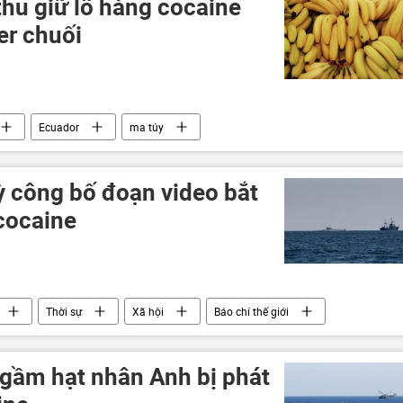
thu giữ lô hàng cocaine
er chuối
Ecuador
ma túy
 công bố đoạn video bắt
cocaine
Thời sự
Xã hội
Báo chí thế giới
ngầm hạt nhân Anh bị phát