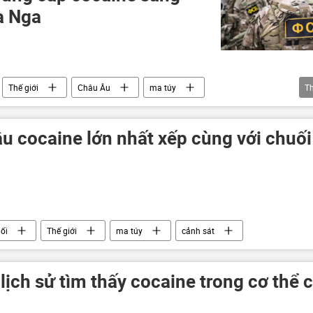
a Nga
Thế giới
Châu Âu
ma túy
T
ậu cocaine lớn nhất xếp cùng với chuối
ối
Thế giới
ma túy
cảnh sát
 lịch sử tìm thấy cocaine trong cơ thể 