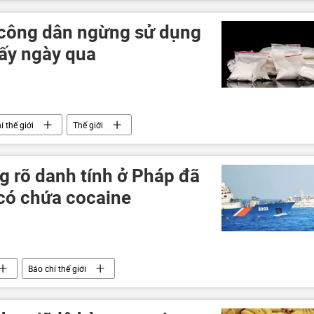
 công dân ngừng sử dụng
ấy ngày qua
í thế giới
Thế giới
 rõ danh tính ở Pháp đã
có chứa cocaine
Báo chí thế giới