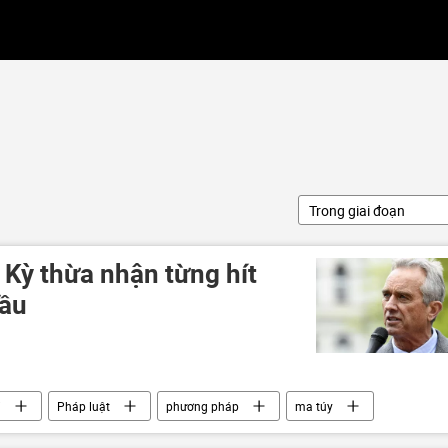
Trong giai đoạn
 Kỳ thừa nhận từng hít
cầu
i
Pháp luật
phương pháp
ma túy