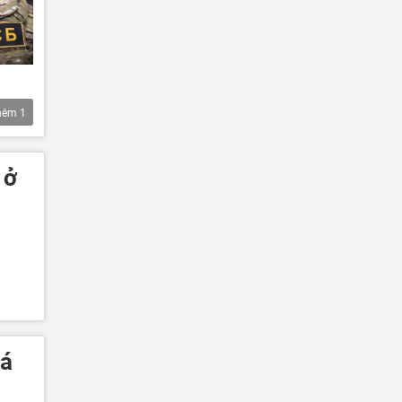
hêm
1
 ở
cá