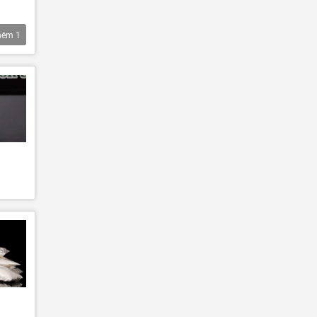
hêm
1