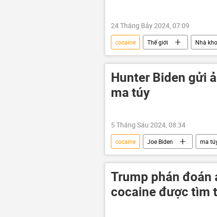
24 Tháng Bảy 2024, 07:09
cocaine
Thế giới
Nhà kho
Hunter Biden gửi 
ma túy
5 Tháng Sáu 2024, 08:34
cocaine
Joe Biden
ma tú
buôn bán
Trump phán đoán ai
cocaine được tìm t