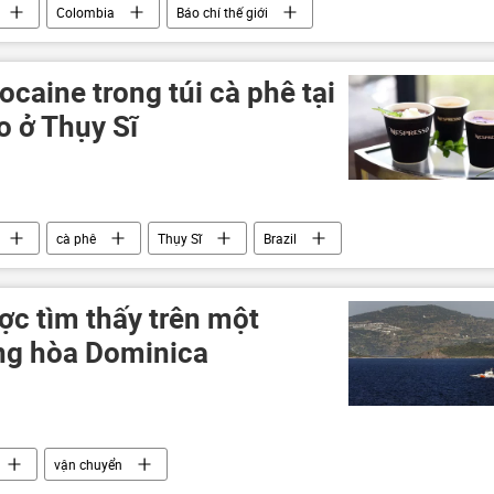
Colombia
Báo chí thế giới
ocaine trong túi cà phê tại
 ở Thụy Sĩ
cà phê
Thụy Sĩ
Brazil
ợc tìm thấy trên một
ng hòa Dominica
vận chuyển