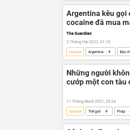
Argentina kêu gọi
cocaine đã mua m
The Guardian
5 Tháng Hai 2022, 01:10
cocaine
Argentina
Báo ch
Những người không
cướp một con tàu 
11 Tháng Mười 2021, 20:24
cocaine
Thế giới
Pháp