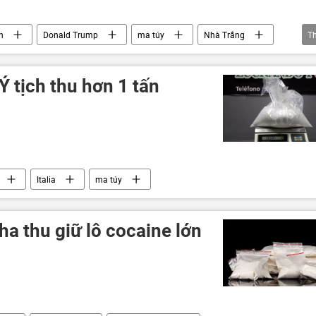
n
Donald Trump
ma túy
Nhà Trắng
T
Ý tịch thu hơn 1 tấn
Italia
ma túy
a thu giữ lô cocaine lớn