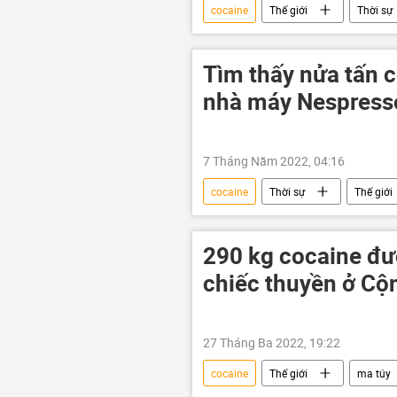
cocaine
Thế giới
Thời sự
Tìm thấy nửa tấn c
nhà máy Nespresso
7 Tháng Năm 2022, 04:16
cocaine
Thời sự
Thế giới
290 kg cocaine đư
chiếc thuyền ở Cộ
27 Tháng Ba 2022, 19:22
cocaine
Thế giới
ma túy