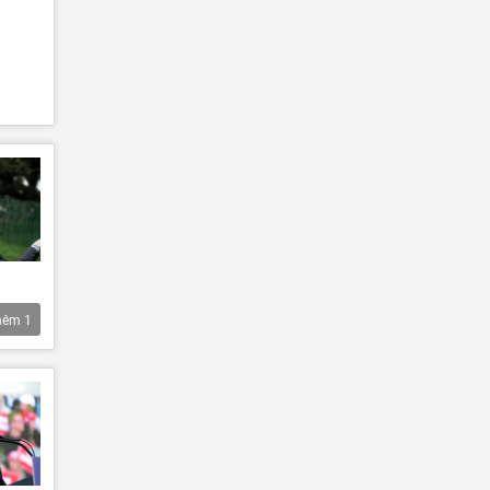
hêm
1