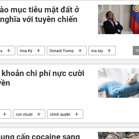
ào mục tiêu mặt đất ở
nghĩa với tuyên chiến
ia
Hoa Kỳ
Donald Trump
ma túy
T
Venezuela
 khoản chi phí nực cười
yền
con chuột
chính quyền
cung cấp cocaine sang