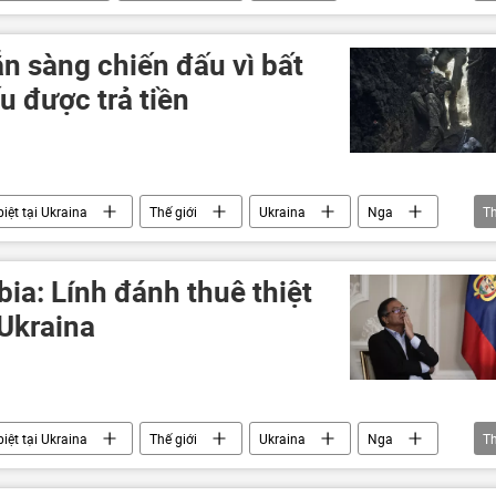
ớng
Adolf Hitler
n sàng chiến đấu vì bất
u được trả tiền
iệt tại Ukraina
Thế giới
Ukraina
Nga
T
ia: Lính đánh thuê thiệt
 Ukraina
iệt tại Ukraina
Thế giới
Ukraina
Nga
T