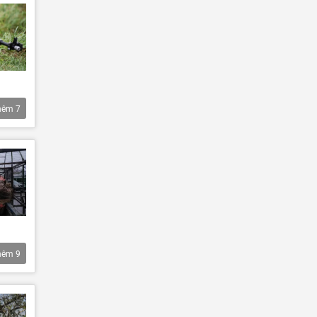
hêm
7
hêm
9