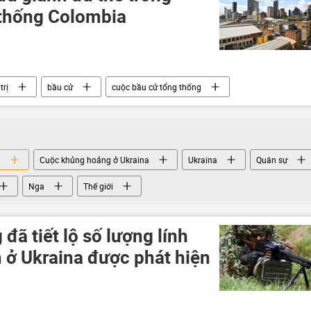
 thống Colombia
trị
bầu cử
cuộc bầu cử tổng thống
a
Cuộc khủng hoảng ở Ukraina
Ukraina
Quân sự
Nga
Thế giới
đã tiết lộ số lượng lính
 ở Ukraina được phát hiện