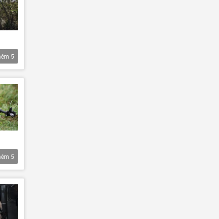
hêm
5
hêm
5