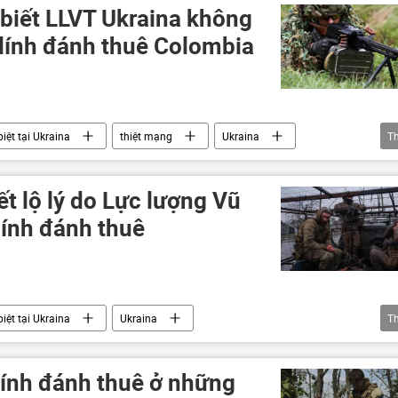
biết LLVT Ukraina không
 lính đánh thuê Colombia
iệt tại Ukraina
thiệt mạng
Ukraina
T
Quân đội Ukraina
Chính trị
Thế giới
Nga
ết lộ lý do Lực lượng Vũ
lính đánh thuê
iệt tại Ukraina
Ukraina
T
quân lính
Quan điểm-Ý kiến
Thế giới
 đột quân sự
Kiev
Bộ Quốc phòng Nga
lính đánh thuê ở những