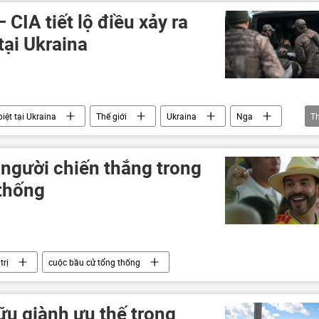
sự
xung đột
Quân sự
 CIA tiết lộ điều xảy ra
tại Ukraina
iệt tại Ukraina
Thế giới
Ukraina
Nga
T
ốc phòng Nga
Brazil
người chiến thắng trong
thống
trị
cuộc bầu cử tổng thống
hữu giành ưu thế trong