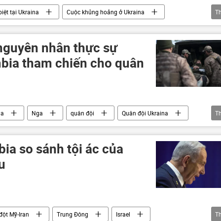
iệt tại Ukraina
Cuộc khủng hoảng ở Ukraina
T
Nga
Bộ Quốc phòng Nga
 nguyên nhân thực sự
bia tham chiến cho quân
na
Nga
quân đội
Quân đội Ukraina
T
a
ia so sánh tội ác của
u
đột Mỹ-Iran
Trung Đông
Israel
T