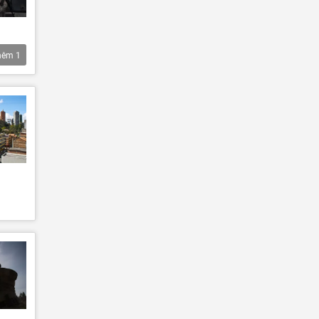
hêm
1