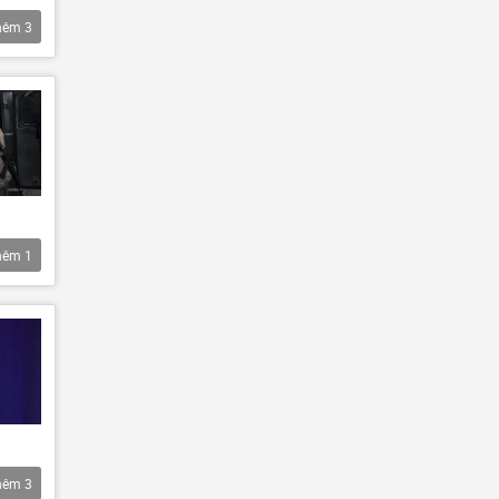
hêm
3
hêm
1
hêm
3