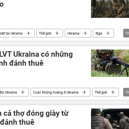
ào
iệt tại Ukraina
Thế giới
Ukraina
Nga
T
Venezuela
Mexico
Panama
LLVT Ukraina có những
lính đánh thuê
đội Ukraina
Cuộc khủng hoảng ở Ukraina
Thế giới
T
Bộ Quốc phòng Nga
Nga
Trung Đông
 cả thợ đóng giày từ
 đánh thuê