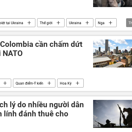
iệt tại Ukraina
Thế giới
Ukraina
Nga
T
: Colombia cần chấm dứt
ới NATO
Quan điểm-Ý kiến
Hoa Kỳ
ích lý do nhiều người dân
h lính đánh thuê cho