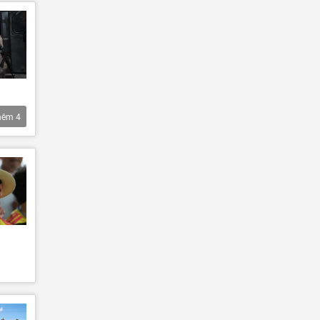
hêm
4