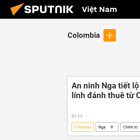
Việt Nam
Colombia
An ninh Nga tiết l
lính đánh thuê từ
01:11
Colombia
Nga
Chính trị
Cuộc khủng hoảng ở Ukraina