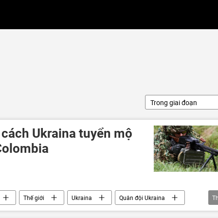
Trong giai đoạn
ộ cách Ukraina tuyển mộ
 Colombia
Thế giới
Ukraina
Quân đội Ukraina
T
Sân bay
Chiến dịch quân sự đặc biệt tại Ukraina