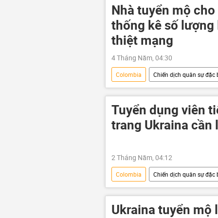
Nhà tuyển mộ cho 
thống kê số lượng
thiệt mạng
4 Tháng Năm, 04:30
Colombia
Chiến dịch quân sự đặc b
Cuộc khủng hoảng ở Ukraina
xung đột
xung đột quân sự
Tuyển dụng viên ti
trang Ukraina cần 
2 Tháng Năm, 04:12
Colombia
Chiến dịch quân sự đặc b
Cuộc khủng hoảng ở Ukraina
Nga
xung đột
xung
Ukraina tuyển mộ 