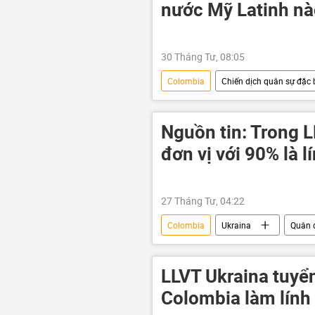
lực lượng vũ trang
nước Mỹ Latinh n
30 Tháng Tư, 08:05
Colombia
Chiến dịch quân sự đặc b
Quân sự
Mỹ Latinh
Nguồn tin: Trong 
đơn vị với 90% là 
27 Tháng Tư, 04:22
Colombia
Ukraina
Quân 
xung đột
xung đột quân sự
LLVT Ukraina tuyển
Colombia làm lính