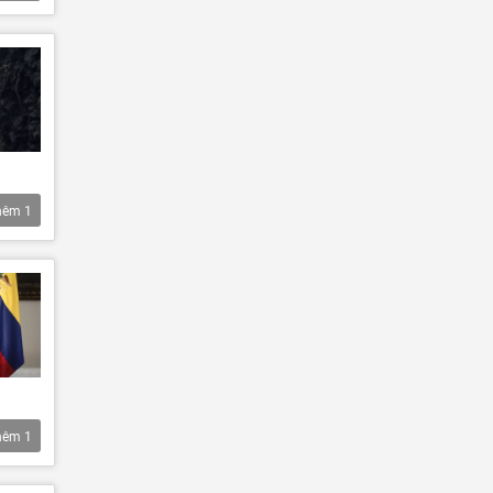
hêm
1
hêm
1