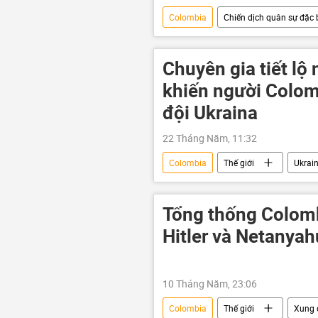
Colombia
Chiến dịch quân sự đặc b
Ukraina
Quân đội Ukraina
Chuyên gia tiết lộ
khiến người Colom
đội Ukraina
22 Tháng Năm, 11:32
Colombia
Thế giới
Ukrai
Chiến dịch quân sự đặc biệt tại Ukrain
Tổng thống Colomb
Hitler và Netanyah
10 Tháng Năm, 23:06
Colombia
Thế giới
Xung 