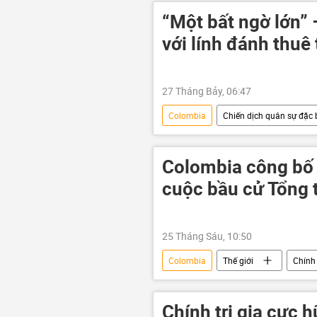
chính quyền
xung đột quân 
“Một bất ngờ lớn” –
với lính đánh thuê 
27 Tháng Bảy, 06:47
Colombia
Chiến dịch quân sự đặc b
CIA
Quân sự
Bộ Qu
Colombia công bố 
cuộc bầu cử Tổng 
25 Tháng Sáu, 10:50
Colombia
Thế giới
Chính 
Chính trị gia cực 