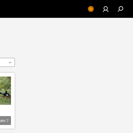
hêm
7