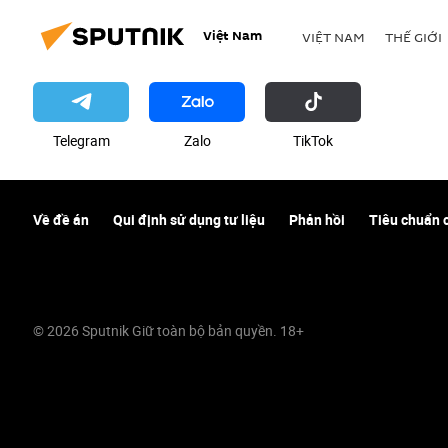
Việt Nam
VIỆT NAM
THẾ GIỚI
Telegram
Zalo
ТikТоk
Về đề án
Qui định sử dụng tư liệu
Phản hồi
Tiêu chuẩn 
© 2026 Sputnik Giữ toàn bộ bản quyền. 18+