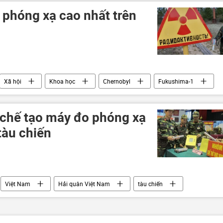
 phóng xạ cao nhất trên
Xã hội
Khoa học
Chernobyl
Fukushima-1
 chế tạo máy đo phóng xạ
tàu chiến
Việt Nam
Hải quân Việt Nam
tàu chiến