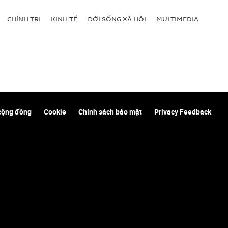
CHÍNH TRỊ
KINH TẾ
ĐỜI SỐNG XÃ HỘI
MULTIMEDIA
cộng đồng
Cookie
Chính sách bảo mật
Privacy Feedback