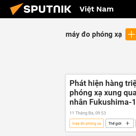
Việt Nam
máy đo phóng xạ
Phát hiện hàng tri
phóng xạ xung qua
nhân Fukushima-
11 Tháng Ba, 09:53
máy đo phóng xạ
Thế giới
Nhà máy điện hạt nhân "Fukushima-1"