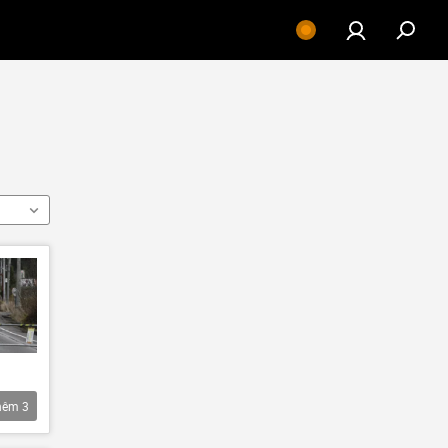
hêm
3