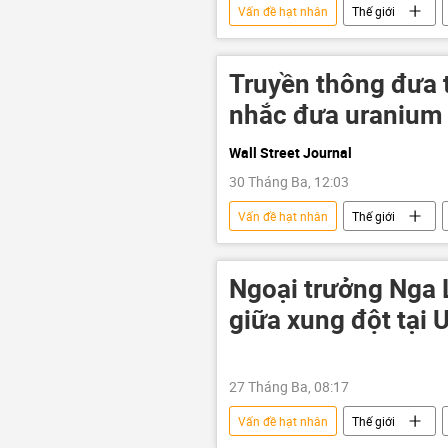
Vấn đề hạt nhân
Thế giới
Xung đột Mỹ-Iran
Leo thang c
Truyền thông đưa 
nhắc đưa uranium r
Wall Street Journal
30 Tháng Ba, 12:03
Vấn đề hạt nhân
Thế giới
Ngoại trưởng Nga 
giữa xung đột tại U
27 Tháng Ba, 08:17
Vấn đề hạt nhân
Thế giới