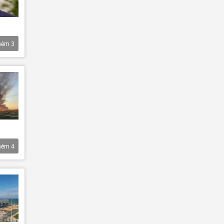
hêm
3
hêm
4