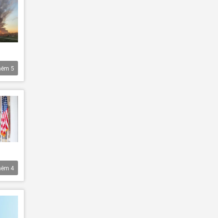
hêm
5
hêm
4