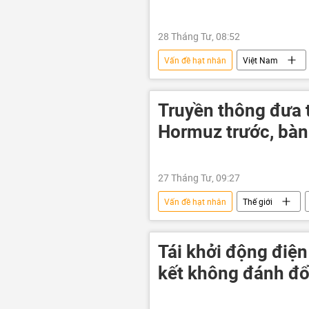
28 Tháng Tư, 08:52
Vấn đề hạt nhân
Việt Nam
năng lượng hạt nhân
công ư
Truyền thông đưa t
Hormuz trước, bàn
27 Tháng Tư, 09:27
Vấn đề hạt nhân
Thế giới
eo biển Hormuz
Xung đột Mỹ
Tái khởi động điệ
kết không đánh đổ