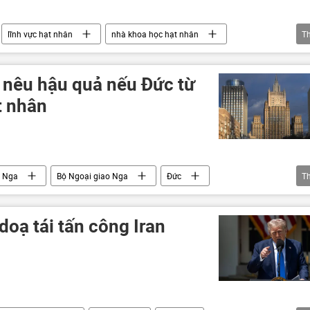
lĩnh vực hạt nhân
nhà khoa học hạt nhân
T
 lượng hạt nhân
dự án
Ninh Thuận
 nêu hậu quả nếu Đức từ
t nhân
Nga
Bộ Ngoại giao Nga
Đức
T
Emmanuel Macron
oạ tái tấn công Iran