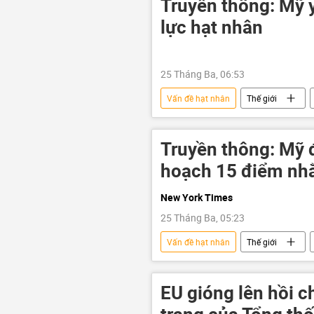
Truyền thông: Mỹ y
lực hạt nhân
25 Tháng Ba, 06:53
Vấn đề hạt nhân
Thế giới
Leo thang căng thẳng giữa Israel và Ir
Báo chí thế giới
Truyền thông: Mỹ 
hoạch 15 điểm nhằ
New York Times
25 Tháng Ba, 05:23
Vấn đề hạt nhân
Thế giới
Leo thang căng thẳng giữa Israel và Ir
eo biển Hormuz
EU gióng lên hồi 