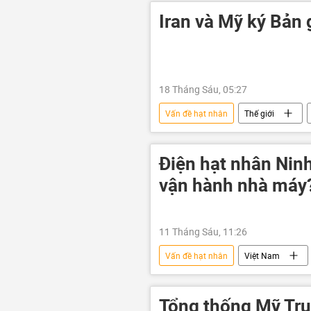
Iran và Mỹ ký Bản 
18 Tháng Sáu, 05:27
Vấn đề hạt nhân
Thế giới
Leo thang căng thẳng giữa Israel và Ir
Trung Đông
Điện hạt nhân Ninh
vận hành nhà máy
11 Tháng Sáu, 11:26
Vấn đề hạt nhân
Việt Nam
nhà khoa học hạt nhân
năng
tiềm năng hạt nhân
Ninh Th
Tổng thống Mỹ Tru