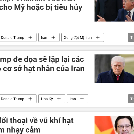
cho Mỹ hoặc bị tiêu hủy
Donald Trump
Iran
Xung đột Mỹ-Iran
T
lĩnh vực hạt nhân
vũ khí hạt nhân
mp đe dọa sẽ lặp lại các
cơ sở hạt nhân của Iran
Donald Trump
Hoa Kỳ
Iran
T
ăng thẳng giữa Israel và Iran
Trung Đông
uranium
ối thoại về vũ khí hạt
ểm nhạy cảm