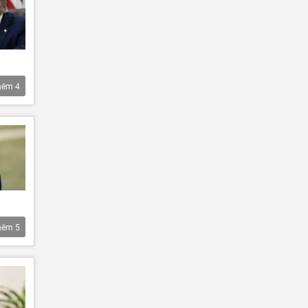
hêm
4
hêm
5