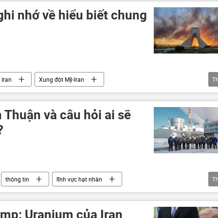
ghi nhớ về hiểu biết chung
Iran
Xung đột Mỹ-Iran
T
an
Hoa Kỳ
Donald Trump
eo biển Hormuz
 Thuận và câu hỏi ai sẽ
?
thông tin
lĩnh vực hạt nhân
T
 lượng hạt nhân
nhà máy điện hạt nhân
uận
mp: Uranium của Iran