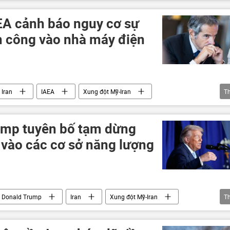
an
Xung đột Mỹ-Iran
EA cảnh báo nguy cơ sự
ấn công vào nhà máy điện
Iran
IAEA
Xung đột Mỹ-Iran
T
an
nhà máy điện hạt nhân
ump tuyên bố tạm dừng
 vào các cơ sở năng lượng
Donald Trump
Iran
Xung đột Mỹ-Iran
T
an
Trung Đông
năng lượng