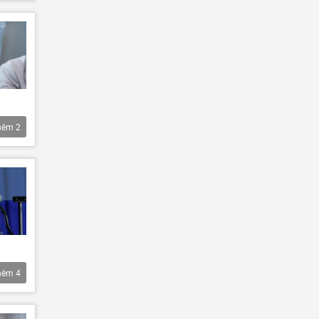
hêm
2
hêm
4