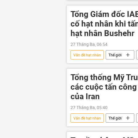
Leo thang căng thẳng giữa Israel và Ir
Tổng Giám đốc IA
cố hạt nhân khi t
hạt nhân Bushehr
27 Tháng Ba, 06:54
Vấn đề hạt nhân
Thế giới
Leo thang căng thẳng giữa Israel và Ir
Tổng thống Mỹ Tr
các cuộc tấn công
của Iran
27 Tháng Ba, 05:40
Vấn đề hạt nhân
Thế giới
Leo thang căng thẳng giữa Israel và Ir
eo biển Hormuz