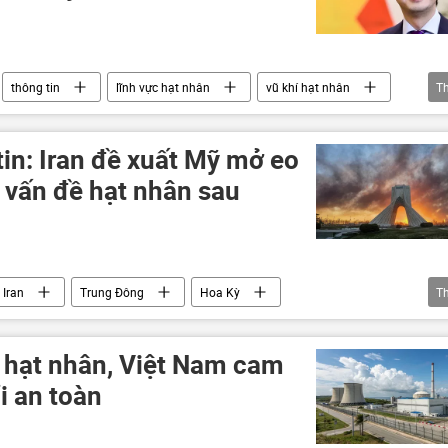
thông tin
lĩnh vực hạt nhân
vũ khí hạt nhân
T
ớc cấm vũ khí hạt nhân
Liên Hợp Quốc
in: Iran đề xuất Mỹ mở eo
 vấn đề hạt nhân sau
Iran
Trung Đông
Hoa Kỳ
T
-Iran
uranium
Báo chí thế giới
Pakistan
n hạt nhân, Việt Nam cam
i an toàn