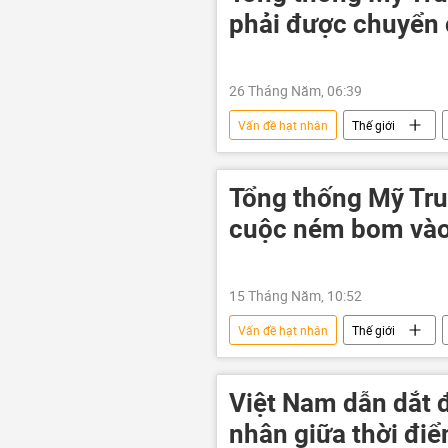
phải được chuyển 
26 Tháng Năm, 06:39
Vấn đề hạt nhân
Thế giới
uranium
Trung Đông
Tổng thống Mỹ Tru
cuộc ném bom vào 
15 Tháng Năm, 10:52
Vấn đề hạt nhân
Thế giới
Xung đột Mỹ-Iran
Leo thang c
lĩnh vực hạt nhân
Việt Nam dẫn dắt đ
nhân giữa thời đi