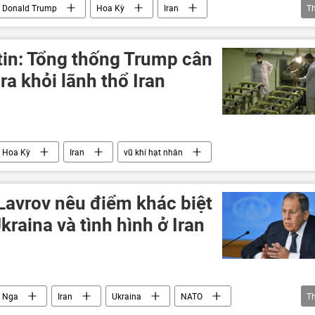
Donald Trump
Hoa Kỳ
Iran
T
ăng thẳng giữa Israel và Iran
Trung Đông
tấn công
tin: Tổng thống Trump cân
a khỏi lãnh thổ Iran
Hoa Kỳ
Iran
vũ khí hạt nhân
Lavrov nêu điểm khác biệt
kraina và tình hình ở Iran
Nga
Iran
Ukraina
NATO
T