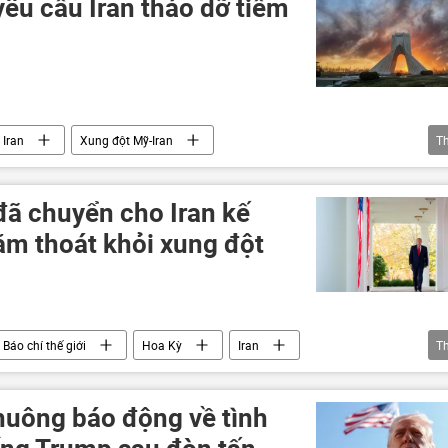
êu cầu Iran tháo dỡ tiềm
Iran
Xung đột Mỹ-Iran
T
an
Hoa Kỳ
vũ khí hạt nhân
uranium
đã chuyển cho Iran kế
m thoát khỏi xung đột
Báo chí thế giới
Hoa Kỳ
Iran
T
an
Xung đột Mỹ-Iran
Trung Đông
chuông báo động về tình