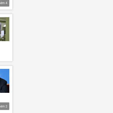
hêm
4
hêm
2