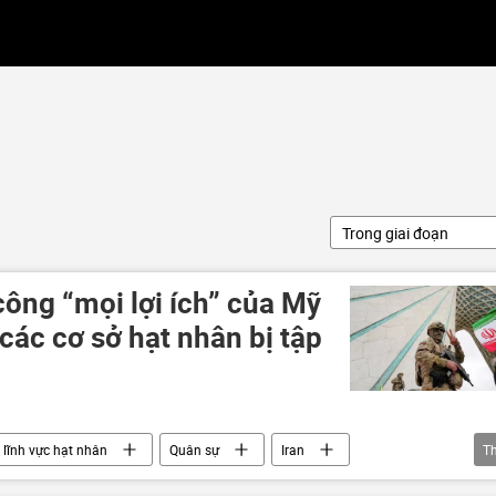
Trong giai đoạn
công “mọi lợi ích” của Mỹ
các cơ sở hạt nhân bị tập
lĩnh vực hạt nhân
Quân sự
Iran
T
tấn công