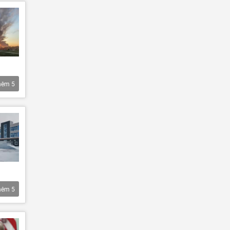
hêm
5
hêm
5