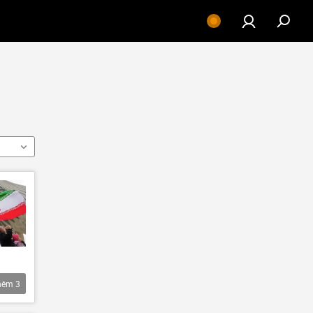
hêm
3