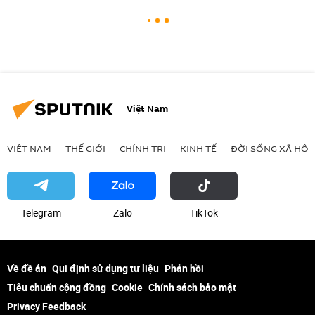
Việt Nam
VIỆT NAM
THẾ GIỚI
CHÍNH TRỊ
KINH TẾ
ĐỜI SỐNG XÃ HỘI
Telegram
Zalo
ТikТоk
Về đề án
Qui định sử dụng tư liệu
Phản hồi
Tiêu chuẩn cộng đồng
Cookie
Chính sách bảo mật
Privacy Feedback