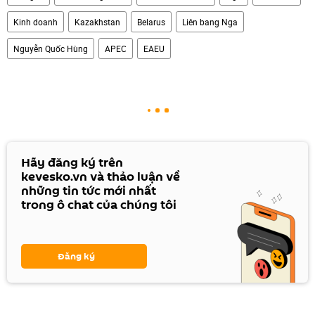
Kinh doanh
Kazakhstan
Belarus
Liên bang Nga
Nguyễn Quốc Hùng
APEC
EAEU
Hãy đăng ký trên
kevesko.vn và thảo luận về
những tin tức mới nhất
trong ô chat của chúng tôi
Đăng ký