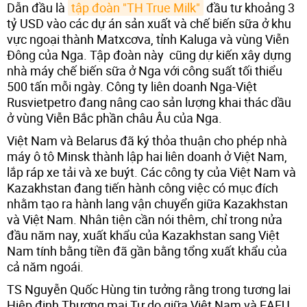
Dẫn đầu là
tập đoàn "TH True Milk"
đầu tư khoảng 3
tỷ USD vào các dự án sản xuất và chế biến sữa ở khu
vực ngoại thành Matxcơva, tỉnh Kaluga và vùng Viễn
Đông của Nga. Tập đoàn này cũng dự kiến xây dựng
nhà máy chế biến sữa ở Nga với công suất tối thiểu
500 tấn mỗi ngày. Công ty liên doanh Nga-Việt
Rusvietpetro đang nâng cao sản lượng khai thác dầu
ở vùng Viễn Bắc phần châu Âu của Nga.
Việt Nam và Belarus đã ký thỏa thuận cho phép nhà
máy ô tô Minsk thành lập hai liên doanh ở Việt Nam,
lắp ráp xe tải và xe buýt. Các công ty của Việt Nam và
Kazakhstan đang tiến hành công việc có mục đích
nhằm tạo ra hành lang vận chuyển giữa Kazakhstan
và Việt Nam. Nhân tiện cần nói thêm, chỉ trong nửa
đầu năm nay, xuất khẩu của Kazakhstan sang Việt
Nam tính bằng tiền đã gần bằng tổng xuất khẩu của
cả năm ngoái.
TS Nguyễn Quốc Hùng tin tưởng rằng trong tương lai
Hiệp định Thương mại Tự do giữa Việt Nam và EAEU