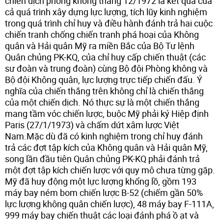
chiến dịch phòng không tháng 12/1972 là kết quả của
cả quá trình xây dựng lực lượng, tích lũy kinh nghiệm
trong quá trình chỉ huy và điều hành đánh trả hai cuộc
chiến tranh chống chiến tranh phá hoại của Không
quân và Hải quân Mỹ ra miền Bắc của Bộ Tư lệnh
Quân chủng PK-KQ, của chỉ huy cấp chiến thuật (các
sư đoàn và trung đoàn) cùng Bộ đội Phòng không và
Bộ đội Không quân, lực lượng trực tiếp chiến đấu. Ý
nghĩa của chiến thắng trên không chỉ là chiến thắng
của một chiến dịch. Nó thực sự là một chiến thắng
mang tầm vóc chiến lược, buộc Mỹ phải ký Hiệp định
Paris (27/1/1973) và chấm dứt xâm lược Việt
Nam.Mặc dù đã có kinh nghiệm trong chỉ huy đánh
trả các đợt tập kích của Không quân và Hải quân Mỹ,
song lần đầu tiên Quân chủng PK-KQ phải đánh trả
một đợt tập kích chiến lược với quy mô chưa từng gặp.
Mỹ đã huy động một lực lượng khổng lồ, gồm 193
máy bay ném bom chiến lược B-52 (chiếm gần 50%
lực lượng không quân chiến lược), 48 máy bay F-111A,
999 máy bay chiến thuật các loại đánh phá ồ ạt và