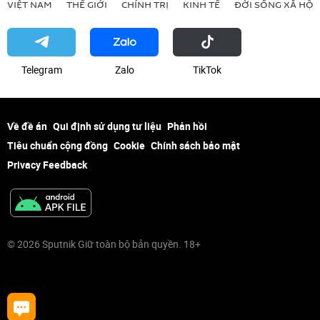
VIỆT NAM
THẾ GIỚI
CHÍNH TRỊ
KINH TẾ
ĐỜI SỐNG XÃ HỘI
Telegram
Zalo
ТikТоk
Về đề án
Qui định sử dụng tư liệu
Phản hồi
Tiêu chuẩn cộng đồng
Cookie
Chính sách bảo mật
Privacy Feedback
© 2026 Sputnik Giữ toàn bộ bản quyền. 18+