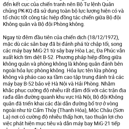
đến kết cục của chiến tranh nên Bộ Tư lệnh Quân
chủng PK-KQ đã sử dụng toàn bộ lực lượng hiện có và
tổ chức tốt công tác hiệp đồng tác chiến giữa Bộ đội
Không quân và Bộ đội Phòng không.
Ngay từ đêm đầu tiên của chiến dịch (18/12/1972),
mặc dù các sân bay đã bị đánh phá từ chập tối, song
các máy bay MiG-21 từ sây bay Hòa Lạc, Đa Phúc vẫn
xuất kích tìm diệt B-52. Phương pháp hiệp đồng giữa
không quân và phòng không là không quân đánh bên
ngoài hỏa lực phòng không. Hỏa lực tên lửa phòng
không và pháo cao xạ tầm cao tập trung đánh trả các
máy bay B-52 bảo vệ Hà Nội và Hải Phòng. Nhằm
khắc phục cường độ nhiễu rất đậm đối với các trận địa
rađa dẫn đường quanh khu vực Hà Nội, Bộ đội Không
quân đã triển khai các đài dẫn đường bổ trợ ở vòng
ngoài như từ Cẩm Thủy (Thanh Hóa), Mộc Châu (Sơn
La) nơi có cường độ nhiễu thấp hơn, tạo thuận lợi cho
việc phát hiện mục tiêu và dẫn máy bay MiG-21 tiếp