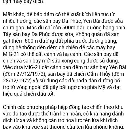
cận máy bay địch.
Mặt khác, để bảo đảm có thể xuất kích liên tục từ
nhiều hướng, các sân bay Đa Phúc, Yên Bái được sửa
chữa gấp. Mặc dù chỉ còn 500m đầu đường băng phía
Tây sân bay Đa Phúc được sửa, Không quân đã san
gạt thêm 800m đường đất phía trước đường băng,
dùng hệ thống đèn đêm dã chiến để các máy bay
MiG-21 có thể cất cánh và hạ cánh. Các sân bay dã
chiến và sân bay mới sửa xong cũng được sử dụng.
Việc đưa MiG-21 cất cánh ban đêm từ sân bay Yên Bái
(đêm 27/12/1972), sân bay dã chiến Cẩm Thủy (đêm
28/12/1972) và sử dụng các đài rađa dẫn đường bổ
trợ từ vòng ngoài đã gây bất ngờ cho phía Mỹ và đạt
hiệu quả chiến đấu tốt.
Chính các phương pháp hiệp đồng tác chiến theo khu
vực đã tạo được thế trận liên hoàn, có khả năng đánh
địch từ xa và không cản trở hỏa lực tên lửa khi địch
bay vào khu vực sát thương của tên lửa phòng không.