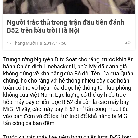
Người trắc thủ trong trận đầu tiên đánh
B52 trên bầu trời Hà Nội
17 Tháng Mười Hai 2017, 17:58
Trung tướng Nguyễn Đức Soát cho rằng, trước khi tiến
hành Chiến dịch Linebacker II, phía Mỹ đã đánh giá
không đúng về khả năng của Bộ đội Tên lửa của Quân
chủng, họ cho rằng với hệ thống nhiễu dày đặc hoàn
toàn có thể vô hiệu hóa được hệ thống tên lửa phòng
không của Việt Nam. Lực lượng có thể uy hiếp trực
tiếp máy bay chiến lược B-52 chỉ còn là các máy bay
MiG. Vì vậy, các máy bay B-52 chỉ tấn công mục tiêu
vào ban đêm và để loại trừ triệt để khả năng bị MiG
tấn công cả ban đêm.
Trước khi các máy bay ném bom chiến lược B-52 bay