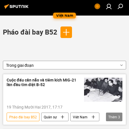
Việt Nam
Pháo đài bay B52
Trong giai đoạn
Cuộc đấu cân não và tiêm kích MiG-21
lần đầu tìm diệt B-52
19 Tháng Mười Hai 2017, 17:17
Pháo đài bay B52
Quân sự
Việt Nam
Thêm
3
Hà Nội
Điện Biên Phủ
MiG-21