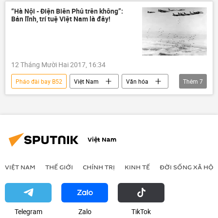
“Hà Nội - Điện Biên Phủ trên không”:
Bản lĩnh, trí tuệ Việt Nam là đây!
12 Tháng Mười Hai 2017, 16:34
Pháo đài bay B52
Việt Nam
Văn hóa
Thêm
7
Xã hội
Hà Nội
Điện Biên Phủ
Quân đội Mỹ
Quân đội Nhân dân Việt Nam
B-52
Hà Nội - Điện Biên Phủ trên không
Việt Nam
VIỆT NAM
THẾ GIỚI
CHÍNH TRỊ
KINH TẾ
ĐỜI SỐNG XÃ HỘI
Telegram
Zalo
ТikТоk