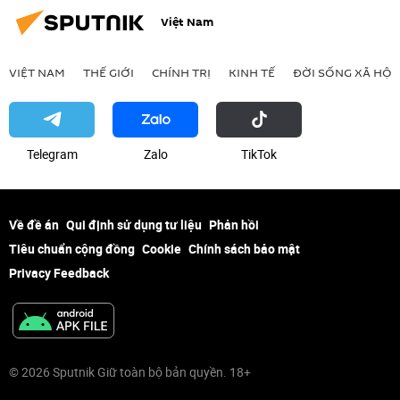
Việt Nam
VIỆT NAM
THẾ GIỚI
CHÍNH TRỊ
KINH TẾ
ĐỜI SỐNG XÃ HỘI
Telegram
Zalo
ТikТоk
Về đề án
Qui định sử dụng tư liệu
Phản hồi
Tiêu chuẩn cộng đồng
Cookie
Chính sách bảo mật
Privacy Feedback
© 2026 Sputnik Giữ toàn bộ bản quyền. 18+