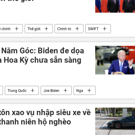
i chính
Thế giới
Chính trị
SWIFT
 Năm Góc: Biden đe dọa
 Hoa Kỳ chưa sẵn sàng
Trung Quốc
Joe Biden
Nga
Bộ Quốc phòng Hoa Kỳ
Chính trị
ôn xao vụ nhập siêu xe về
 thanh niên hộ nghèo