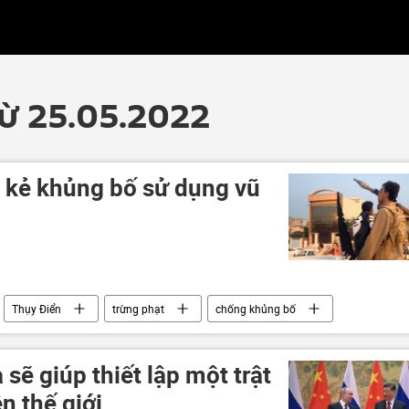
từ 25.05.2022
 kẻ khủng bố sử dụng vũ
Thụy Điển
trừng phạt
chống khủng bố
áo chí thế giới
sẽ giúp thiết lập một trật
ên thế giới