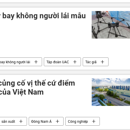
nium
y bay không người lái mẫu
ay không người lái
Tập đoàn UAC
Tác giả
củng cố vị thế cứ điểm
 của Việt Nam
sản xuất
Đông Nam Á
Công nghiệp