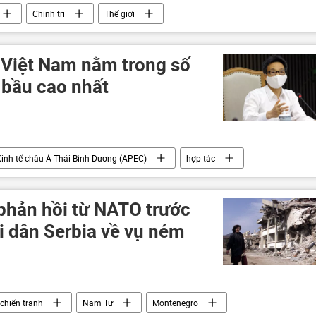
Chính trị
Thế giới
 Việt Nam nằm trong số
 bầu cao nhất
Kinh tế châu Á-Thái Bình Dương (APEC)
hợp tác
phản hồi từ NATO trước
i dân Serbia về vụ ném
 chiến tranh
Nam Tư
Montenegro