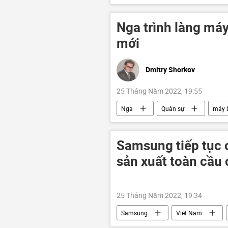
Đông Âu
bom
ura
Nga trình làng má
mới
Dmitry Shorkov
25 Tháng Năm 2022, 19:55
Nga
Quân sự
máy b
Quan điểm-Ý kiến
Samsung tiếp tục 
sản xuất toàn cầu
25 Tháng Năm 2022, 19:34
Samsung
Việt Nam