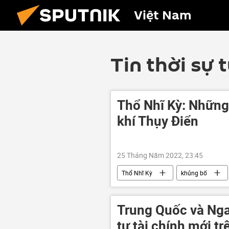
Việt Nam
Tin thời sự 
Thổ Nhĩ Kỳ: Những
khí Thụy Điển
25 Tháng Năm 2022, 23:45
Thổ Nhĩ Kỳ
khủng bố
Quân sự
Thế giới
B
Trung Quốc và Nga 
tự tài chính mới tr