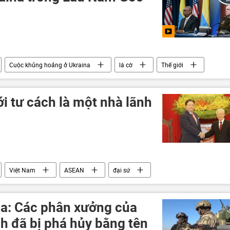
Cuộc khủng hoảng ở Ukraina
lá cờ
Thế giới
ới tư cách là một nhà lãnh
Việt Nam
ASEAN
đại sứ
ng
a: Các phân xưởng của
h đã bị phá hủy bằng tên