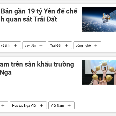
 Bản gần 19 tỷ Yên để chế
nh quan sát Trái Đất
vệ tinh
vay tiền
Trái Đất
công nghệ
 thuật số
hợp tác
Nam trên sân khấu trường
 Nga
Hợp tác Nga-Việt
Việt Nam
uốc gia Moskva (MGLU)