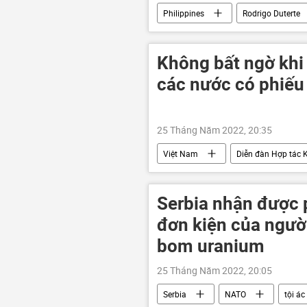
Philippines
Rodrigo Duterte
Không bất ngờ khi
các nước có phiếu
25 Tháng Năm 2022, 20:35
Việt Nam
Diễn đàn Hợp tác 
tổ chức
Chính trị
Serbia nhận được 
đơn kiện của ngườ
bom uranium
25 Tháng Năm 2022, 20:05
Serbia
NATO
tội ác