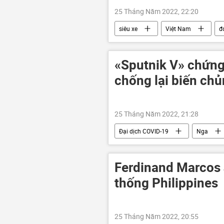
25 Tháng Năm 2022, 22:20
siêu xe
Việt Nam
đ
Hải quân Việt Nam
«Sputnik V» chứng
chống lại biến ch
25 Tháng Năm 2022, 21:28
Đại dịch COVID-19
Nga
virus
bệnh
Ferdinand Marcos J
thống Philippines
25 Tháng Năm 2022, 20:55