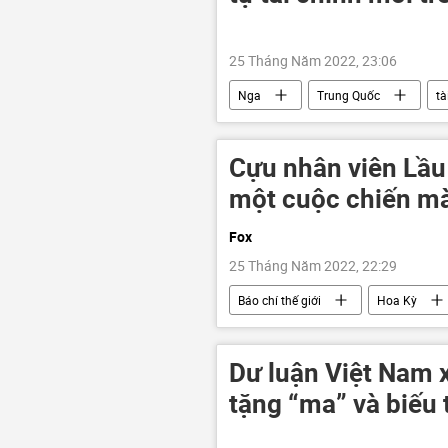
25 Tháng Năm 2022, 23:06
Nga
Trung Quốc
tà
Các biện pháp trừng phạt chống Nga
Cựu nhân viên Lầu
một cuộc chiến mà
Fox
25 Tháng Năm 2022, 22:29
Báo chí thế giới
Hoa Kỳ
cuộc chiến
Đài Loan
Dư luận Việt Nam x
tặng “ma” và biếu