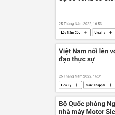
25 Tháng Năm 2022, 16:53
Lầu Năm Góc
Ukraina
Chính trị
Việt Nam nổi lên v
đạo thực sự
25 Tháng Năm 2022, 16:31
Hoa Kỳ
Marc Knapper
Đại sứ quán Mỹ
Biển Hoa Đô
Bộ Quốc phòng Ng
nhà máy Motor Sic