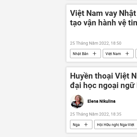
made in vietnam
Việt Nam vay Nhật
tạo vận hành vệ ti
25 Tháng Năm 2022, 18:50
Nhật Bản
Việt Nam
hợp tác kỹ thuật –quân sự
kỹ
Huyền thoại Việt 
đại học ngoại ngữ
Elena Nikulina
25 Tháng Năm 2022, 18:35
Nga
Hội Hữu nghị Nga-Việt
Trường Đại học Tổng Hợp Ngôn ngữ Q