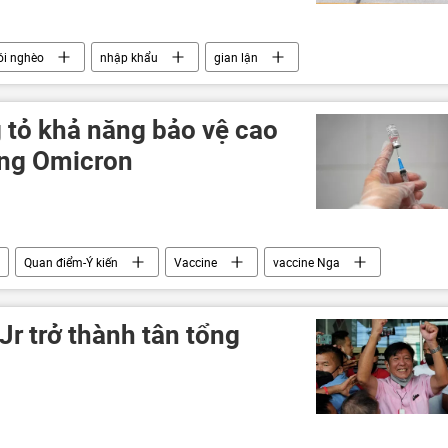
ói nghèo
nhập khẩu
gian lận
 tỏ khả năng bảo vệ cao
ủng Omicron
Quan điểm-Ý kiến
Vaccine
vaccine Nga
r trở thành tân tổng