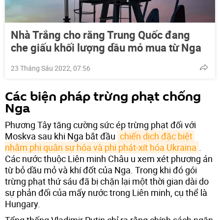
Nhà Trắng cho rằng Trung Quốc đang
che giấu khối lượng dầu mỏ mua từ Nga
23 Tháng Sáu 2022, 07:56
Các biện pháp trừng phạt chống
Nga
Phương Tây tăng cường sức ép trừng phạt đối với
Moskva sau khi Nga bắt đầu
chiến dịch đặc biệt 
nhằm phi quân sự hóa và phi phát-xít hóa Ukraina
.
Các nước thuộc Liên minh Châu u xem xét phương án
từ bỏ dầu mỏ và khí đốt của Nga. Trong khi đó gói
trừng phạt thứ sáu đã bị chặn lại một thời gian dài do
sự phản đối của mấy nước trong Liên minh, cụ thể là
Hungary.
Tổng thống Vladimir Putin chỉ ra rằng chính sách ngăn