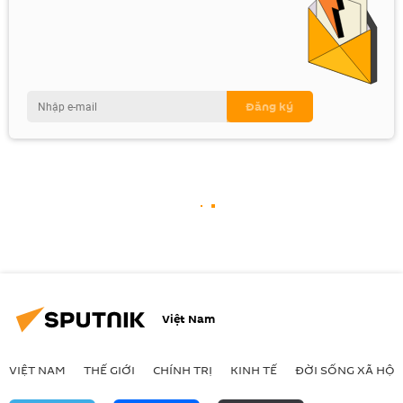
Việt Nam
VIỆT NAM
THẾ GIỚI
CHÍNH TRỊ
KINH TẾ
ĐỜI SỐNG XÃ HỘI