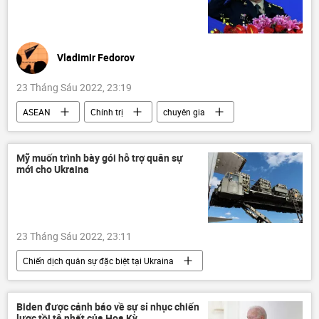
Vladimir Fedorov
23 Tháng Sáu 2022, 23:19
ASEAN
Chính trị
chuyên gia
Tác giả
Trung Quốc
Quan điểm-Ý kiến
Mỹ muốn trình bày gói hỗ trợ quân sự
mới cho Ukrainа
23 Tháng Sáu 2022, 23:11
Chiến dịch quân sự đặc biệt tại Ukraina
Ukraina
Cuộc khủng hoảng ở Ukraina
Hoa Kỳ
Báo chí thế giới
Chính trị
Biden được cảnh báo về sự sỉ nhục chiến
lược tồi tệ nhất của Hoa Kỳ