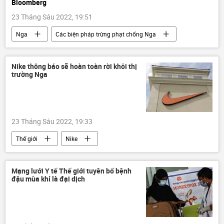
Bloomberg
23 Tháng Sáu 2022, 19:51
Nga
Các biện pháp trừng phạt chống Nga
Thế giới
phương Tây
Báo chí thế giới
Nike thông báo sẽ hoàn toàn rời khỏi thị
trường Nga
23 Tháng Sáu 2022, 19:33
Thế giới
Nike
Các biện pháp trừng phạt chống Nga
Mạng lưới Y tế Thế giới tuyên bố bệnh
đậu mùa khỉ là đại dịch