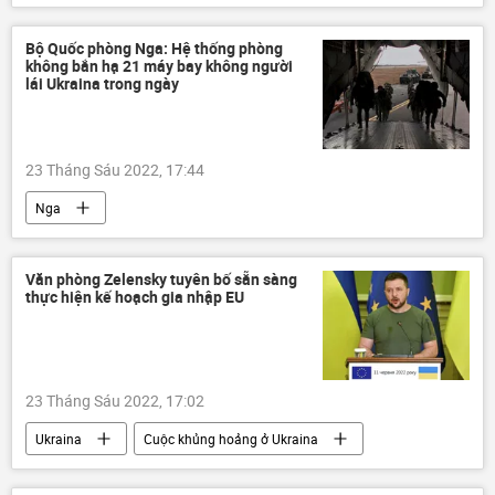
Hun Sen
Xã hội
Bộ Quốc phòng Nga: Hệ thống phòng
không bắn hạ 21 máy bay không người
lái Ukraina trong ngày
23 Tháng Sáu 2022, 17:44
Nga
Chiến dịch quân sự đặc biệt tại Ukraina
Bộ Quốc phòng Nga
Ukraina
Văn phòng Zelensky tuyên bố sẵn sàng
thực hiện kế hoạch gia nhập EU
Cuộc khủng hoảng ở Ukraina
Quân sự
lực lượng vũ trang Nga
23 Tháng Sáu 2022, 17:02
Ukraina
Cuộc khủng hoảng ở Ukraina
EU
gia nhập
Vladimir Zelensky