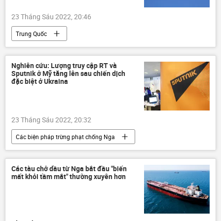
23 Tháng Sáu 2022, 20:46
Trung Quốc
Quân đội Giải phóng Nhân dân Trung Quốc
Đảng Cộng sản Trung Quốc
Đài Loan
Nghiên cứu: Lượng truy cập RT và
Sputnik ở Mỹ tăng lên sau chiến dịch
Quân sự
Thế giới
đặc biệt ở Ukraina
23 Tháng Sáu 2022, 20:32
Các biện pháp trừng phạt chống Nga
Ukraina
Cuộc khủng hoảng ở Ukraina
Sputnik
RT
Hoa Kỳ
Các tàu chở dầu từ Nga bắt đầu "biến
mất khỏi tầm mắt" thường xuyên hơn
Thế giới