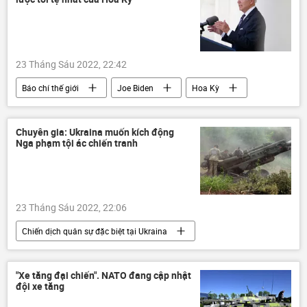
23 Tháng Sáu 2022, 22:42
Báo chí thế giới
Joe Biden
Hoa Kỳ
Chính trị
Chuyên gia: Ukraina muốn kích động
Nga phạm tội ác chiến tranh
23 Tháng Sáu 2022, 22:06
Chiến dịch quân sự đặc biệt tại Ukraina
Ukraina
Cuộc khủng hoảng ở Ukraina
chuyên gia
Quan điểm-Ý kiến
"Xe tăng đại chiến". NATO đang cập nhật
đội xe tăng
Quân sự
Chính trị