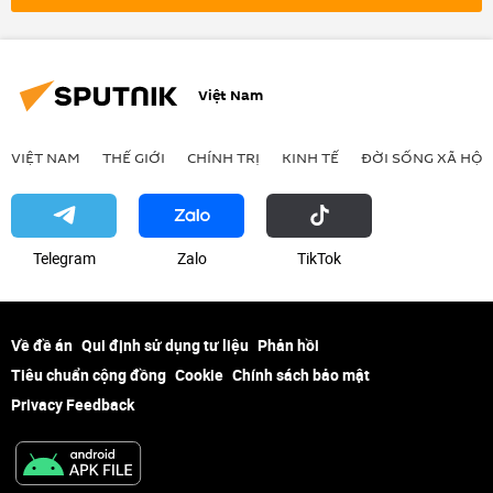
Ukraina
đe dọa
Chiến dịch quân sự đặc biệt tại Ukraina
Việt Nam
VIỆT NAM
THẾ GIỚI
CHÍNH TRỊ
KINH TẾ
ĐỜI SỐNG XÃ HỘI
Telegram
Zalo
ТikТоk
Về đề án
Qui định sử dụng tư liệu
Phản hồi
Tiêu chuẩn cộng đồng
Cookie
Chính sách bảo mật
Privacy Feedback