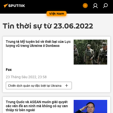
Việt Nam
Tin thời sự từ 23.06.2022
Trung tá Mỹ tuyên bố về thất bại của Lực
lượng vũ trang Ukraina ở Donbass
Fox
23 Tháng Sáu 2022, 23:58
Chiến dịch quân sự đặc biệt tại Ukraina
Ukraina
Cuộc khủng hoảng ở Ukraina
DNR
LNR
Thế giới
Trung Quốc và ASEAN muốn giải quyết
các vấn đề an ninh mà không có sự can
Quân sự
Báo chí thế giới
thiệp từ bên ngoài