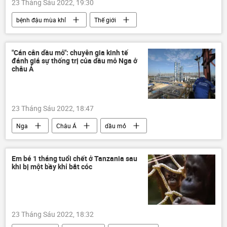
23 Tháng Sáu 2022, 19:30
bệnh đậu mùa khỉ
Thế giới
"Cán cân dầu mỏ": chuyên gia kinh tế
đánh giá sự thống trị của dầu mỏ Nga ở
châu Á
23 Tháng Sáu 2022, 18:47
Nga
Châu Á
dầu mỏ
Kinh tế
nhập khẩu
xuất khẩu
dầu khí
chuyên gia
Em bé 1 tháng tuổi chết ở Tanzania sau
khi bị một bầy khỉ bắt cóc
Quan điểm-Ý kiến
23 Tháng Sáu 2022, 18:32