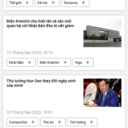
Thế giới
Xã hội
Tanzania
con khỉ
Thời sự
Báo chí thế giới
Điện Kremlin cho biết tất cả các mối
quan hệ với Nhật Bản đều bị cắt giảm
23 Tháng Sáu 2022, 18:16
Nhật Bản
Điện Kremlin
Nga
Chính trị
Thế giới
Thủ tướng Hun Sen thay đổi ngày sinh
của mình
23 Tháng Sáu 2022, 18:01
Campuchia
Tòa án
Thủ tướng