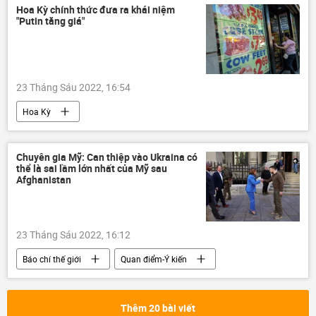
Hoa Kỳ chính thức đưa ra khái niệm
"Putin tăng giá"
23 Tháng Sáu 2022, 16:54
Hoa Kỳ
Các biện pháp trừng phạt chống Nga
Nga
Cuộc khủng hoảng ở Ukraina
Chuyên gia Mỹ: Can thiệp vào Ukraina có
thể là sai lầm lớn nhất của Mỹ sau
Khủng hoảng kinh tế
tăng giá
Afghanistan
23 Tháng Sáu 2022, 16:12
Báo chí thế giới
Quan điểm-Ý kiến
chuyên gia
Hoa Kỳ
Cuộc khủng hoảng ở Ukraina
Chính trị
Thêm 20 bài viết