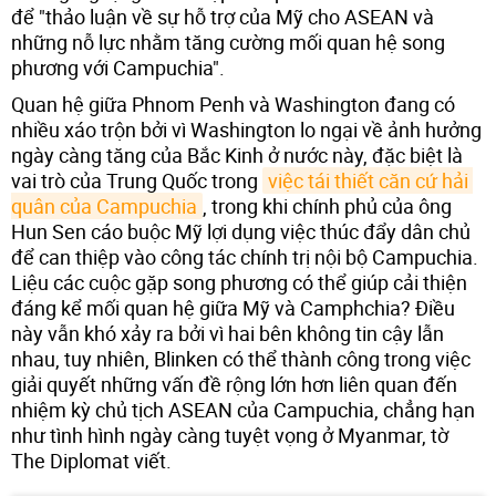
để "thảo luận về sự hỗ trợ của Mỹ cho ASEAN và
những nỗ lực nhằm tăng cường mối quan hệ song
phương với Campuchia".
Quan hệ giữa Phnom Penh và Washington đang có
nhiều xáo trộn bởi vì Washington lo ngại về ảnh hưởng
ngày càng tăng của Bắc Kinh ở nước này, đặc biệt là
vai trò của Trung Quốc trong
việc tái thiết căn cứ hải 
quân của Campuchia
, trong khi chính phủ của ông
Hun Sen cáo buộc Mỹ lợi dụng việc thúc đẩy dân chủ
để can thiệp vào công tác chính trị nội bộ Campuchia.
Liệu các cuộc gặp song phương có thể giúp cải thiện
đáng kể mối quan hệ giữa Mỹ và Camphchia? Điều
này vẫn khó xảy ra bởi vì hai bên không tin cậy lẫn
nhau, tuy nhiên, Blinken có thể thành công trong việc
giải quyết những vấn đề rộng lớn hơn liên quan đến
nhiệm kỳ chủ tịch ASEAN của Campuchia, chẳng hạn
như tình hình ngày càng tuyệt vọng ở Myanmar, tờ
The Diplomat viết.