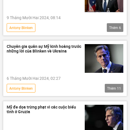
9 Tháng Mười Hai 2024, 08:14
Antony Blinken
Thêm
6
Tình hình bùng phát trầm trọng ở Syria - 2024
Syria
Bashar al-Assad
Nga
Chuyên gia quân sự Mỹ kinh hoàng trước
những lời của Blinken về Ukraina
Thế giới
Hoa Kỳ
6 Tháng Mười Hai 2024, 02:27
Antony Blinken
Thêm
11
Chiến dịch quân sự đặc biệt tại Ukraina
Nga
Ukraina
Mỹ đe dọa trừng phạt vì các cuộc biểu
tình ở Gruzia
Cuộc khủng hoảng ở Ukraina
xung đột quân sự
Hoa Kỳ