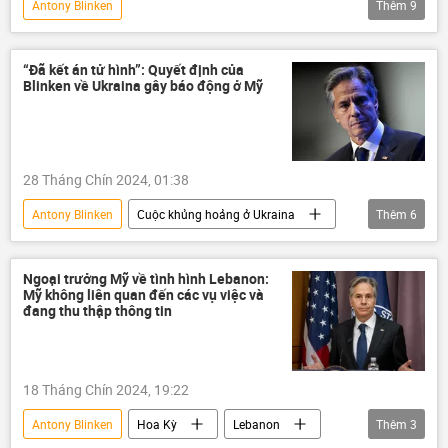
Antony Blinken
Thêm
9
Chiến dịch quân sự đặc biệt tại Ukraina
Hoa Kỳ
Bộ Ngoại giao Mỹ
“Đã kết án tử hình”: Quyết định của
Blinken về Ukraina gây báo động ở Mỹ
Ukraina
Hạ Viện Mỹ
Donald Trump
viện trợ quân sự
Đảng Cộng hòa
Thế giới
28 Tháng Chín 2024, 01:38
Antony Blinken
Cuộc khủng hoảng ở Ukraina
Thêm
6
Ukraina
Thế giới
xung đột quân sự
Chính trị
Ngoại trưởng Mỹ về tình hình Lebanon:
Mỹ không liên quan đến các vụ việc và
viện trợ quân sự
đang thu thập thông tin
Chiến dịch quân sự đặc biệt tại Ukraina
18 Tháng Chín 2024, 19:22
Antony Blinken
Hoa Kỳ
Lebanon
Thêm
3