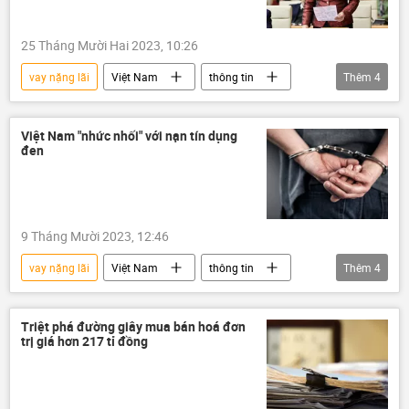
25 Tháng Mười Hai 2023, 10:26
vay nặng lãi
Việt Nam
thông tin
Thêm
4
Bộ Công an Việt Nam
Ngân hàng Nhà nước
vay vốn
Việt Nam "nhức nhối" với nạn tín dụng
đen
vay tiền
9 Tháng Mười 2023, 12:46
vay nặng lãi
Việt Nam
thông tin
Thêm
4
bắt giữ
tội phạm
tín dụng
tín dụng đen
Triệt phá đường giây mua bán hoá đơn
trị giá hơn 217 tỉ đồng