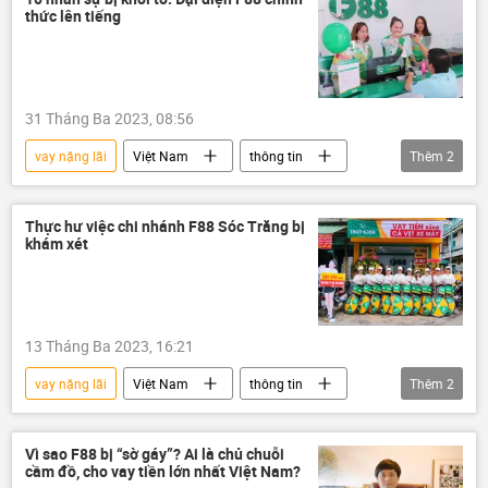
thức lên tiếng
31 Tháng Ba 2023, 08:56
vay nặng lãi
Việt Nam
thông tin
Thêm
2
Bộ Công an Việt Nam
Pháp luật
Thực hư việc chi nhánh F88 Sóc Trăng bị
khám xét
13 Tháng Ba 2023, 16:21
vay nặng lãi
Việt Nam
thông tin
Thêm
2
điều tra
công an
Vì sao F88 bị “sờ gáy”? Ai là chủ chuỗi
cầm đồ, cho vay tiền lớn nhất Việt Nam?