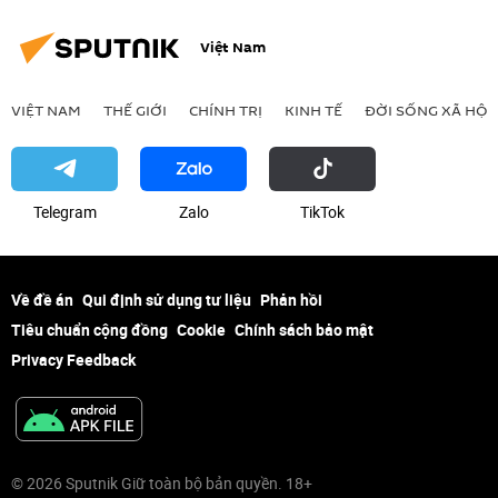
Việt Nam
VIỆT NAM
THẾ GIỚI
CHÍNH TRỊ
KINH TẾ
ĐỜI SỐNG XÃ HỘI
Telegram
Zalo
ТikТоk
Về đề án
Qui định sử dụng tư liệu
Phản hồi
Tiêu chuẩn cộng đồng
Cookie
Chính sách bảo mật
Privacy Feedback
© 2026 Sputnik Giữ toàn bộ bản quyền. 18+