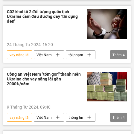
Kinh tế
nhập khẩu
công nghệ
ngân sách
đầu tư
Bộ Tư pháp
C02 khởi tố 2 đối tượng quốc tịch
Ukraina cầm đầu đường dây "tín dụng
doanh nghiệp
Công nghiệp
đen"
24 Tháng Tư 2024, 15:20
vay nặng lãi
Việt Nam
tội phạm
Thêm
4
vay tiền
Ukraina
Xã hội
Bộ Công an Việt Nam
Công an Việt Nam "tóm gọn" thanh niên
Ukraina cho vay nặng lãi gần
2000%/năm
9 Tháng Tư 2024, 09:40
vay nặng lãi
Việt Nam
thông tin
Thêm
4
tội phạm
lừa đảo
Ukraina