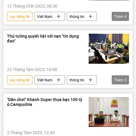
12 Tháng Chín 2023, 08:36
vay nặng lãi
Việt Nam
thông tin
Thêm
4
tội phạm
Pháp luật
công an
Xã hội
Thủ tướng quyết liệt với nạn "tín dụng
đen"
25 Tháng Tám 2023, 10:08
vay nặng lãi
Việt Nam
thông tin
Thêm
5
Chính phủ
Thủ tướng
tín dụng
tín dụng đen
Pháp luật
"Dân chơi" Khanh Super thua bạc 100 tỷ
ở Campuchia
2 Tháng Tám 2023, 12:49