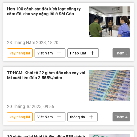
bắt giữ
ma túy
Hơn 100 cảnh sát đột kích loạt công ty
cầm đồ, cho vay nặng lãi ở Sài Gòn
28 Tháng Năm 2023, 18:20
vay nặng lãi
Việt Nam
Pháp luật
Thêm
3
công an TP.HCM
vi phạm
Xã hội
TP.HCM: Khởi tố 22 giám đốc cho vay với
lãi suất lên đến 2.555%/năm
20 Tháng Tư 2023, 09:55
vay nặng lãi
Việt Nam
thông tin
Thêm
4
Pháp luật
khởi tố
Thành phố Hồ Chí Minh
Kinh tế
10 nhân sự bị khởi tố: Đại diện F88 chính