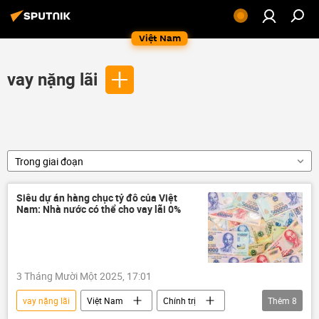
Việt Nam
vay nặng lãi
Trong giai đoạn
Siêu dự án hàng chục tỷ đô của Việt
Nam: Nhà nước có thể cho vay lãi 0%
3 Tháng Mười Một 2025, 17:01
vay nặng lãi
Việt Nam
Chính trị
Thêm
8