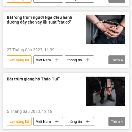
siêu xe
công an
lừa đảo
Bắt "ông trùm' người Nga điều hành
đường dây cho vay lãi suất "cắt cổ"
27 Tháng Sáu 2023, 11:39
vay nặng lãi
Việt Nam
thông tin
Thêm
4
Thành phố Hồ Chí Minh
Nga
Xã hội
bắt giữ
Bắt trùm giang hồ Thảo “lụi”
6 Tháng Sáu 2023, 12:15
vay nặng lãi
Việt Nam
thông tin
Thêm
4
công an
Bộ Công an Việt Nam