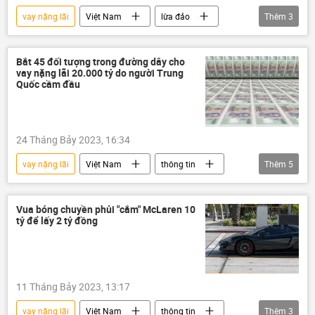
vay nặng lãi
Việt Nam
lừa đảo
Thêm
3
nợ nần
Xã hội
thông tin
Bắt 45 đối tượng trong đường dây cho
vay nặng lãi 20.000 tỷ do người Trung
Quốc cầm đầu
24 Tháng Bảy 2023, 16:34
vay nặng lãi
Việt Nam
thông tin
Thêm
5
rửa tiền
điều tra
tội phạm
Pháp luật
tiền tệ
Vua bóng chuyền phủi "cắm" McLaren 10
tỷ để lấy 2 tỷ đồng
11 Tháng Bảy 2023, 13:17
vay nặng lãi
Việt Nam
thông tin
Thêm
3