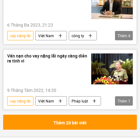
6 Tháng Ba 2023, 21:23
vay nặng lãi
Việt Nam
công ty
Thêm
4
Kinh doanh
đầu tư
vay tiền
cầm đồ
Vấn nạn cho vay nặng lãi ngày càng diễn
ra tinh vi
9 Tháng Tám 2022, 14:20
vay nặng lãi
Việt Nam
Pháp luật
Thêm
1
Bộ Công an Việt Nam
Thêm 20 bài viết