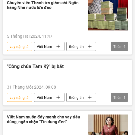
vay vốn
Chuyên viên Thanh tra giám sát Ngân
hàng Nhà nước lừa đảo
5 Tháng Hai 2024, 11:47
vay nặng lãi
Việt Nam
thông tin
Thêm
6
vay vốn
vay tiền
lừa đảo
bị bắt
Pháp luật
"Công chúa Tam Kỳ" bị bắt
Ngân hàng Nhà nước
31 Tháng Một 2024, 09:08
vay nặng lãi
Việt Nam
thông tin
Thêm
1
mạng xã hội
Việt Nam muốn đẩy mạnh cho vay tiêu
dùng, ngăn chặn "Tín dụng đen"