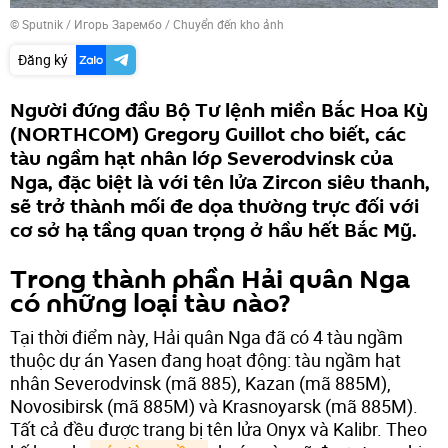
© Sputnik / Игорь Зарембо
/
Chuyển đến kho ảnh
Đăng ký
Người đứng đầu Bộ Tư lệnh miền Bắc Hoa Kỳ
(NORTHCOM) Gregory Guillot cho biết, các
tàu ngầm hạt nhân lớp Severodvinsk của
Nga, đặc biệt là với tên lửa Zircon siêu thanh,
sẽ trở thành mối đe dọa thường trực đối với
cơ sở hạ tầng quan trọng ở hầu hết Bắc Mỹ.
Trong thành phần Hải quân Nga
có những loại tàu nào?
Tại thời điểm này, Hải quân Nga đã có 4 tàu ngầm
thuộc dự án Yasen đang hoạt động: tàu ngầm hạt
nhân Severodvinsk (mã 885), Kazan (mã 885M),
Novosibirsk (mã 885M) và Krasnoyarsk (mã 885M).
Tất cả đều được trang bị tên lửa Onyx và Kalibr. Theo