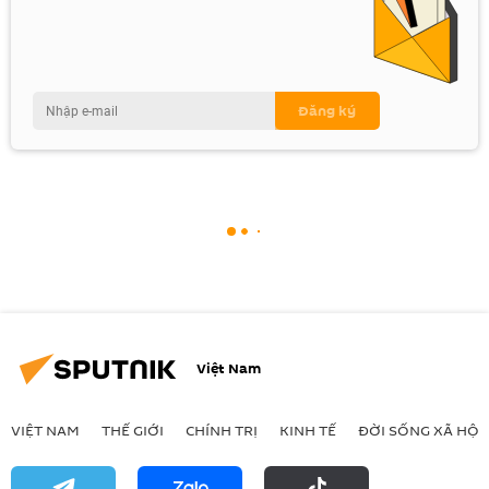
Việt Nam
VIỆT NAM
THẾ GIỚI
CHÍNH TRỊ
KINH TẾ
ĐỜI SỐNG XÃ HỘI