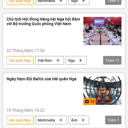
Hải quân Nga
Multimedia
Nga
Thêm
4
Quân sự
Việt Nam
hải quân
Tác giả
Chủ tịch Hội đồng Hàng hải Nga hội đàm
với Bộ trưởng Quốc phòng Việt Nam
22 Tháng Năm, 17:56
Hải quân Nga
Việt Nam
Nga
Thêm
13
Hợp tác Nga-Việt
Bộ Quốc phòng Việt Nam
Thế giới
Ngày Hạm đội Baltic của Hải quân Nga
Chính trị
hải quân
Phan Văn Giang
Nikolai Patrushev
15
đàm phán
Venezuela
Iran
18 Tháng Năm, 16:22
Hoa Kỳ
trừng phạt
Hải quân Nga
Multimedia
Ảnh
Thêm
1
Các biện pháp trừng phạt chống Nga