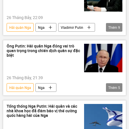
26 Tháng Bảy, 22:09
Hải quân Nga
Nga
Vladimir Putin
Thêm
9
Nikolai Patrushev
hải quân
St. Petersburg
Thế giới
cướp biển
Ông Putin: Hải quân Nga đóng vai trò
quan trọng trong chiến dịch quân sự đặc
Kaliningrad
Zircon
Poseidon
biệt
Bắc Cực
26 Tháng Bảy, 21:39
Hải quân Nga
Nga
Thêm
5
Cuộc khủng hoảng ở Ukraina
Thế giới
hải quân
St. Petersburg
Tổng thống Nga Putin: Hải quân và các
nhà khoa học đã đảm bảo vị thế cường
Vladimir Putin
quốc hàng hải của Nga