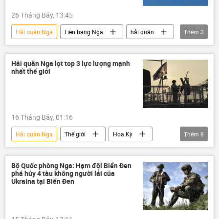
26 Tháng Bảy, 13:45
Hải quân Nga
Liên bang Nga
hải quân
Thêm
3
Thế giới
lực lượng vũ trang Nga
bảo vệ
Hải quân Nga lọt top 3 lực lượng mạnh
nhất thế giới
16 Tháng Bảy, 01:16
Hải quân Nga
Thế giới
Hoa Kỳ
Thêm
8
Trung Quốc
quan hệ quốc tế
lực lượng vũ trang
lực lượng vũ trang Nga
Bộ Quốc phòng Nga: Hạm đội Biển Đen
phá hủy 4 tàu không người lái của
phương tiện truyền thông
NATO
Ukraina tại Biển Đen
phương Tây
Báo chí thế giới