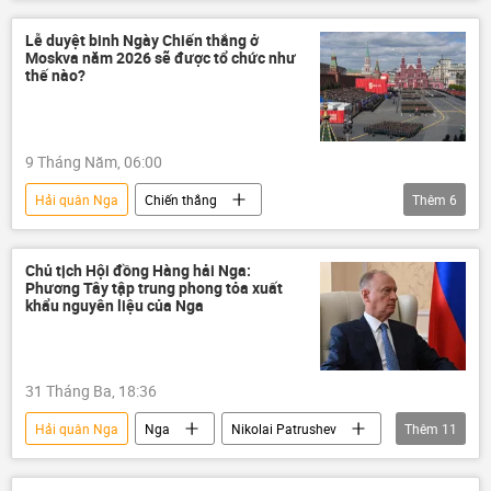
Nga
Lễ duyệt binh Ngày Chiến thắng ở
Moskva năm 2026 sẽ được tổ chức như
thế nào?
9 Tháng Năm, 06:00
Hải quân Nga
Chiến thắng
Thêm
6
ngày kỷ niệm Chiến thắng
Nga
Vladimir Putin
Moskva
Malaysia
Chủ tịch Hội đồng Hàng hải Nga:
Phương Tây tập trung phong tỏa xuất
Lào
khẩu nguyên liệu của Nga
31 Tháng Ba, 18:36
Hải quân Nga
Nga
Nikolai Patrushev
Thêm
11
phương Tây
Thế giới
Chính trị