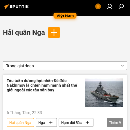
Việt Nam
Hải quân Nga
Trong giai đoạn
Tàu tuần dương hạt nhân Đô đốc
Nakhimov là chiến hạm mạnh nhất thế
giới ngoài các tàu sân bay
6 Tháng Tám, 22:33
Hải quân Nga
Nga
Hạm đội Bắc
Thêm
9