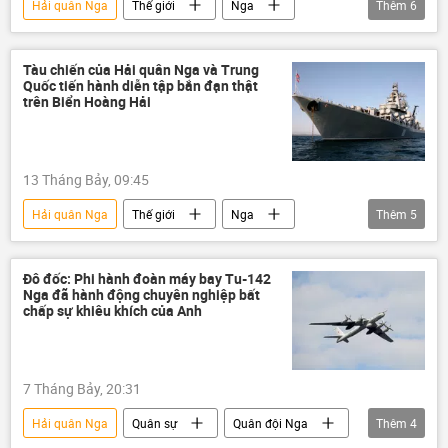
Hải quân Nga
Thế giới
Nga
Thêm
6
Liên bang Nga
lực lượng vũ trang
quan hệ song phương
quan hệ quốc tế
Tàu chiến của Hải quân Nga và Trung
Quốc tiến hành diễn tập bắn đạn thật
Trung Quốc
Hải quân Trung Quốc
trên Biển Hoàng Hải
13 Tháng Bảy, 09:45
Hải quân Nga
Thế giới
Nga
Thêm
5
Trung Quốc
Quân sự
diễn tập
cuộc tập trận
Hạm đội Thái Bình Dương
Đô đốc: Phi hành đoàn máy bay Tu-142
Nga đã hành động chuyên nghiệp bất
chấp sự khiêu khích của Anh
7 Tháng Bảy, 20:31
Hải quân Nga
Quân sự
Quân đội Nga
Thêm
4