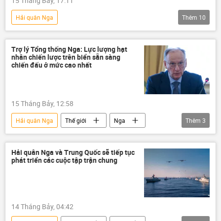
15 Tháng Bảy, 17:11
Hải quân Nga
Thêm
10
Chiến dịch quân sự đặc biệt tại Ukraina
Thế giới
Nga
Ukraina
Trợ lý Tổng thống Nga: Lực lượng hạt
nhân chiến lược trên biển sẵn sàng
Cuộc khủng hoảng ở Ukraina
chiến đấu ở mức cao nhất
xung đột quân sự
Quân đội Nga
Bộ Quốc phòng Nga
chiến dịch
15 Tháng Bảy, 12:58
lực lượng vũ trang Nga
Hải quân Nga
Thế giới
Nga
Thêm
3
Quân sự
vũ khí hạt nhân
Nikolai Patrushev
Hải quân Nga và Trung Quốc sẽ tiếp tục
phát triển các cuộc tập trận chung
14 Tháng Bảy, 04:42