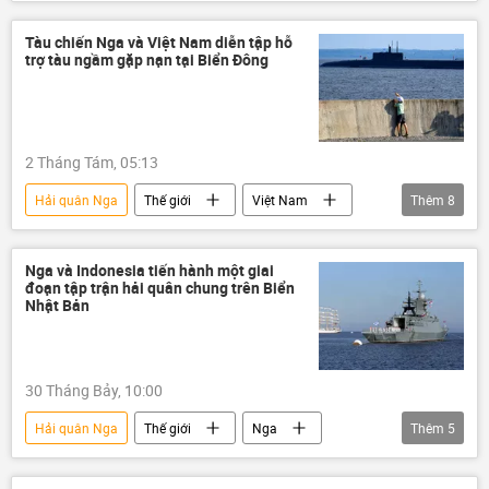
Liên Xô
Quân sự
Thế giới
Biển Barents
Đô đốc Nakhimov
Tàu chiến Nga và Việt Nam diễn tập hỗ
trợ tàu ngầm gặp nạn tại Biển Đông
hải quân
tàu sân bay
S-400
Kalibr
2 Tháng Tám, 05:13
Hải quân Nga
Thế giới
Việt Nam
Thêm
8
Nga
Liên bang Nga
hợp tác
Hợp tác Nga-Việt
quan hệ song phương
Nga và Indonesia tiến hành một giai
đoạn tập trận hải quân chung trên Biển
quan hệ quốc tế
Hải quân Việt Nam
Nhật Bản
hải quân
30 Tháng Bảy, 10:00
Hải quân Nga
Thế giới
Nga
Thêm
5
Indonesia
biển Nhật Bản
Quân sự