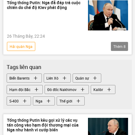
cuộc tập trận
Hạm đội Thái Bình Dương
Tổng thống Putin: Nga đã đáp trả cuộc
chiến do chế độ Kiev phát động
26 Tháng Bảy, 22:24
Hải quân Nga
Thêm
8
Chiến dịch quân sự đặc biệt tại Ukraina
Nga
Ukraina
Tags liên quan
Cuộc khủng hoảng ở Ukraina
Thế giới
Biển Barents
Liên Xô
Quân sự
hải quân
St. Petersburg
Hạm đội Bắc
Đô đốc Nakhimov
Kalibr
Vladimir Putin
S-400
Nga
Thế giới
Tổng thống Putin kêu gọi xử lý các vụ
tấn công vào hạm đội thương mại của
Nga như hành vi cướp biển