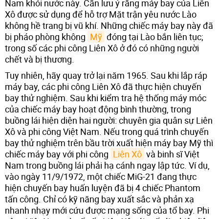
Nam khỏi nước này. Cần lưu ý rằng máy bay của Liên
Xô được sử dụng để hỗ trợ Mặt trận yêu nước Lào
không hề trang bị vũ khí. Những chiếc máy bay này đã
bị pháo phòng không
Mỹ
đóng tại Lào bắn liên tục;
trong số các phi công Liên Xô ở đó có những người
chết và bị thương.
Tuy nhiên, hãy quay trở lại năm 1965. Sau khi lắp ráp
máy bay, các phi công Liên Xô đã thực hiện chuyến
bay thử nghiệm. Sau khi kiểm tra hệ thống máy móc
của chiếc máy bay hoạt động bình thường, trong
buồng lái hiện diện hai người: chuyên gia quân sự Liên
Xô và phi công Việt Nam. Nếu trong quá trình chuyến
bay thử nghiệm trên bầu trời xuất hiện máy bay Mỹ thì
chiếc máy bay với phi công
Liên Xô
và binh sĩ Việt
Nam trong buồng lái phải hạ cánh ngay lập tức. Ví dụ,
vào ngày 11/9/1972, một chiếc MiG-21 đang thực
hiện chuyến bay huấn luyện đã bị 4 chiếc Phantom
tấn công. Chỉ có kỹ năng bay xuất sắc và phản xạ
nhanh nhạy mới cứu được mạng sống của tổ bay. Phi