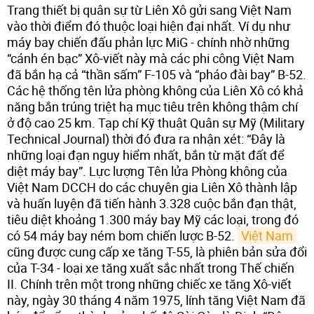
Trang thiết bị quân sự từ Liên Xô gửi sang Việt Nam
vào thời điểm đó thuộc loại hiện đại nhất. Ví dụ như
máy bay chiến đấu phản lực MiG - chính nhờ những
“cánh én bạc” Xô-viết này mà các phi công Việt Nam
đã bắn hạ cả “thần sấm” F-105 và “pháo đài bay” B-52.
Các hệ thống tên lửa phòng không của Liên Xô có khả
năng bắn trúng triệt hạ mục tiêu trên không thậm chí
ở độ cao 25 km. Tạp chí Kỹ thuật Quân sự Mỹ (Military
Technical Journal) thời đó đưa ra nhận xét: “Đây là
những loại đạn nguy hiểm nhất, bắn từ mặt đất để
diệt máy bay”. Lực lượng Tên lửa Phòng không của
Việt Nam DCCH do các chuyên gia Liên Xô thành lập
và huấn luyện đã tiến hành 3.328 cuộc bắn đạn thật,
tiêu diệt khoảng 1.300 máy bay Mỹ các loại, trong đó
có 54 máy bay ném bom chiến lược B-52.
Việt Nam
cũng được cung cấp xe tăng T-55, là phiên bản sửa đổi
của T-34 - loại xe tăng xuất sắc nhất trong Thế chiến
II. Chính trên một trong những chiếc xe tăng Xô-viết
này, ngày 30 tháng 4 năm 1975, lính tăng Việt Nam đã