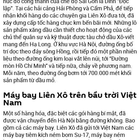
húc đổ cổng thành của chế độ Sài Gòn là Dinh “Độc
lập”. Tại các hải cảng Hải Phòng và Cẩm Phả, để tiếp
nhận khối hàng do các chuyên gia Liên Xô đưa tới, đã
xây dựng cấp tốc hàng chục km bến bãi mới. Những lô
sản phẩm xăng dầu cần thiết cho hoạt động của các
chủ thể quân sự và kỹ thuật được tàu chở dầu Xô-viết
mang đến Hạ Long. Ở khu vực Hà Nội, đường ống bố
trí dọc theo đáy sông Hồng, rồi tiếp đó một phần nhiên
liệu theo đường ống kim loại vắt lên núi, tới “Đường
mòn Hồ Chí Minh” và tiếp nữa, chảy về phương nam.
Mỗi năm, theo đường ống bơm tới 700.000 mét khối
sản phẩm từ dầu mỏ.
Máy bay Liên Xô trên bầu trời Việt
Nam
Một số hàng hóa, đặc biệt các gói hàng bí mật, đã
được vận chuyển đến Hà Nội bằng đường không. Bao
gồm cả các máy bay. Liên Xô đã gửi tới Việt Nam các
máy bay tiêm kích ném bom Su-17, máy bay ném