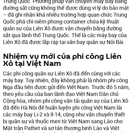
Trung Quốc. Phương pháp vận chuyển máy bay bằng
đường sắt cũng không thể được dùng vì lý do bảo mật
– đã ghi nhận khá nhiều trường hợp quan chức Trung
Quốc phá chì niêm phong container chứa kỹ thuật
quân sự của Liên Xô được vận chuyển bằng đường
sắt qua lãnh thổ Trung Quốc. Thế là các máy bay của
Liên Xô đã được lắp ráp tại sân bay quân sự Nội Bài.
Nhiệm vụ mới của phi công Liên
Xô tại Việt Nam
Các phi công quân sự Liên Xô đã đến cùng với các
máy bay. Tuy nhiên, đây không phải là nhóm phi công
Nga đầu tiên được gửi đến Việt Nam. Trước đó 5 năm,
theo yêu cầu của ban lãnh đạo Việt Nam Dân chủ
Cộng hòa, nhóm phi công vận tải quân sự của Liên Xô
đã đến Hà Nội để huấn luyện phi công Việt Nam lái
các máy bay Li-2 và Il-14, cũng như vận chuyển thiết
bị quân sự và thuốc men từ Việt Nam sang Lào cho
Mặt trận Pathet và sơ tán thương binh Lào và Việt