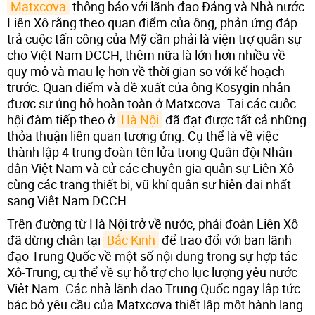
Matxcơva
thông báo với lãnh đạo Đảng và Nhà nước
Liên Xô rằng theo quan điểm ​​​​của ông, phản ứng đáp
trả cuộc tấn công của Mỹ cần phải là viện trợ quân sự
cho Việt Nam DCCH, thêm nữa là lớn hơn nhiều về
quy mô và mau lẹ hơn về thời gian so với kế hoạch
trước. Quan điểm và đề xuất của ông Kosygin nhận
được sự ủng hộ hoàn toàn ở Matxcơva. Tại các cuộc
hội đàm tiếp theo ở
Hà Nội
đã đạt được tất cả những
thỏa thuận liên quan tương ứng. Cụ thể là về việc
thành lập 4 trung đoàn tên lửa trong Quân đội Nhân
dân Việt Nam và cử các chuyên gia quân sự Liên Xô
cùng các trang thiết bị, vũ khí quân sự hiện đại nhất
sang Việt Nam DCCH.
Trên đường từ Hà Nội trở về nước, phái đoàn Liên Xô
đã dừng chân tại
Bắc Kinh
để trao đổi với ban lãnh
đạo Trung Quốc về một số nội dung trong sự hợp tác
Xô-Trung, cụ thể về sự hỗ trợ cho lực lượng yêu nước
Việt Nam. Các nhà lãnh đạo Trung Quốc ngay lập tức
bác bỏ yêu cầu của Matxcơva thiết lập một hành lang