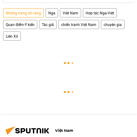
Những trang sử vàng
Nga
Việt Nam
Hợp tác Nga-Việt
Quan điểm-Ý kiến
Tác giả
chiến tranh Việt Nam
chuyên gia
Liên Xô
Việt Nam