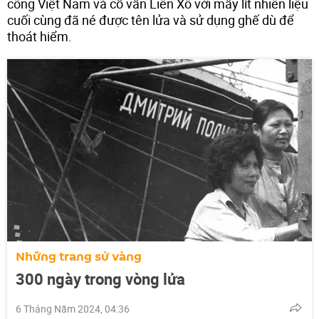
công Việt Nam và cố vấn Liên Xô với mấy lít nhiên liệu
cuối cùng đã né được tên lửa và sử dụng ghế dù để
thoát hiểm.
Những trang sử vàng
300 ngày trong vòng lửa
6 Tháng Năm 2024, 04:36