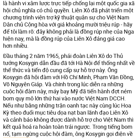
là hành vi xâm lược trực tiếp chống lại một quốc gia xã
hội chủ nghĩa có chủ quyền. Liên Xô đã phát triển một
chương trình viện trợ kỹ thuật quân sự cho Việt Nam
Dân chủ Cộng hòa với giá khoảng mười triệu rúp - hãy
để tôi làm rõ: đây không phải là đồng rúp nhẹ của Nga
hiện nay, mà là đồng rúp của Liên Xô đáng giá cao
hơn nhiều.
Đầu tháng 2 năm 1965, phái đoàn Liên Xô do Thủ
tướng Kosygin dẫn đầu đã tới Hà Nội để thống nhất về
thể thức và tiến độ cung cấp sự hỗ trợ này. Ông
Kosygin đã hội đàm với Hồ Chí Minh, Phạm Văn Đồng,
Võ Nguyên Giáp. Và chính trong lúc diễn ra những
cuộc hội đàm này, máy bay Mỹ đã tiến hành đợt ném
bom quy mô lớn thứ hai vào nước Việt Nam DCCH.
Nếu như bằng những trận oanh tạc này cùng lúc Hoa
Kỳ theo đuổi mục tiêu dọa nạt ban lãnh đạo Liên Xô
và cảnh báo không được dành hỗ trợ cho Việt Nam thì
kết quả hoá ra hoàn toàn trái ngược. Trong tiếng bom
nổ, tạm ngừng cuộc hội đàm, ông Kosygin gọi điện về