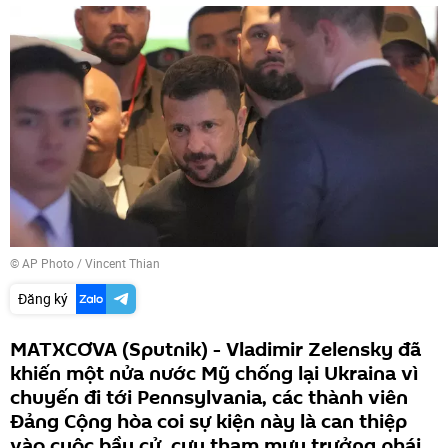
© AP Photo / Vincent Thian
Đăng ký
MATXCƠVA (Sputnik) - Vladimir Zelensky đã
khiến một nửa nước Mỹ chống lại Ukraina vì
chuyến đi tới Pennsylvania, các thành viên
Đảng Cộng hòa coi sự kiện này là can thiệp
vào cuộc bầu cử, cựu tham mưu trưởng phái