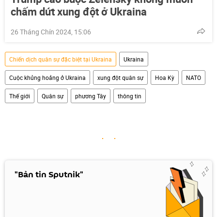
chấm dứt xung đột ở Ukraina
26 Tháng Chín 2024, 15:06
Chiến dịch quân sự đặc biệt tại Ukraina
Ukraina
Cuộc khủng hoảng ở Ukraina
xung đột quân sự
Hoa Kỳ
NATO
Thế giới
Quân sự
phương Tây
thông tin
"Bản tin Sputnik"