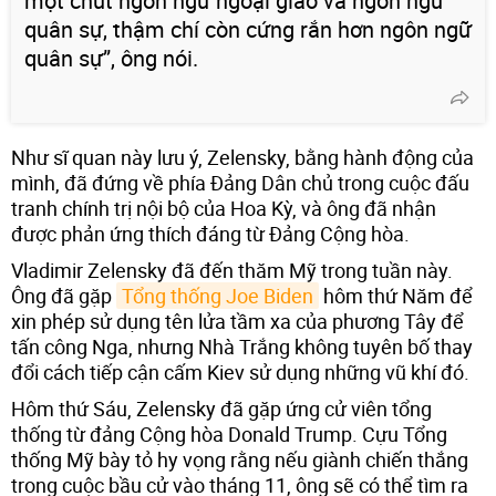
một chút ngôn ngữ ngoại giao và ngôn ngữ
quân sự, thậm chí còn cứng rắn hơn ngôn ngữ
quân sự”, ông nói.
Như sĩ quan này lưu ý, Zelensky, bằng hành động của
mình, đã đứng về phía Đảng Dân chủ trong cuộc đấu
tranh chính trị nội bộ của Hoa Kỳ, và ông đã nhận
được phản ứng thích đáng từ Đảng Cộng hòa.
Vladimir Zelensky đã đến thăm Mỹ trong tuần này.
Ông đã gặp
Tổng thống Joe Biden
hôm thứ Năm để
xin phép sử dụng tên lửa tầm xa của phương Tây để
tấn công Nga, nhưng Nhà Trắng không tuyên bố thay
đổi cách tiếp cận cấm Kiev sử dụng những vũ khí đó.
Hôm thứ Sáu, Zelensky đã gặp ứng cử viên tổng
thống từ đảng Cộng hòa Donald Trump. Cựu Tổng
thống Mỹ bày tỏ hy vọng rằng nếu giành chiến thắng
trong cuộc bầu cử vào tháng 11, ông sẽ có thể tìm ra