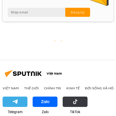
Việt Nam
VIỆT NAM
THẾ GIỚI
CHÍNH TRỊ
KINH TẾ
ĐỜI SỐNG XÃ HỘI
Telegram
Zalo
ТikТоk