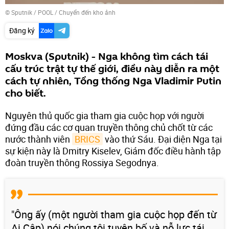
© Sputnik / POOL
/
Chuyển đến kho ảnh
Đăng ký
Moskva (Sputnik) - Nga không tìm cách tái
cấu trúc trật tự thế giới, điều này diễn ra một
cách tự nhiên, Tổng thống Nga Vladimir Putin
cho biết.
Nguyên thủ quốc gia tham gia cuộc họp với người
đứng đầu các cơ quan truyền thông chủ chốt từ các
nước thành viên
BRICS
vào thứ Sáu. Đại diện Nga tại
sự kiện này là Dmitry Kiselev, Giám đốc điều hành tập
đoàn truyền thông Rossiya Segodnya.
"Ông ấy (một người tham gia cuộc họp đến từ
Ai Cập) nói chúng tôi tuyên bố và nỗ lực tái