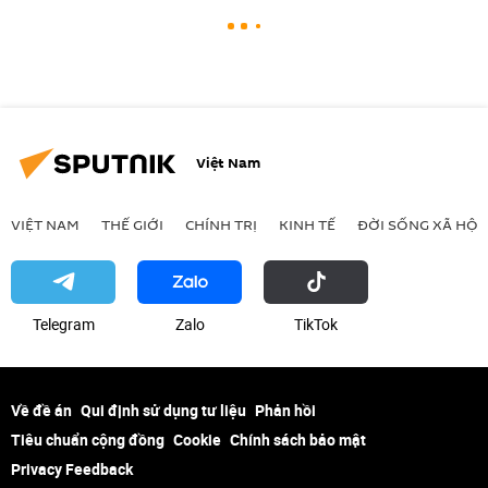
Việt Nam
VIỆT NAM
THẾ GIỚI
CHÍNH TRỊ
KINH TẾ
ĐỜI SỐNG XÃ HỘI
Telegram
Zalo
ТikТоk
Về đề án
Qui định sử dụng tư liệu
Phản hồi
Tiêu chuẩn cộng đồng
Cookie
Chính sách bảo mật
Privacy Feedback