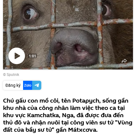
1:01
Phát
© Sputnik
video
Đăng ký
Chú gấu con mồ côi, tên Potapych, sống gần
khu nhà của công nhân làm việc theo ca tại
khu vực Kamchatka, Nga, đã được đưa đến
thủ đô và nhận nuôi tại công viên sư tử "Vùng
đất của bầy sư tử" gần Mátxcơva.