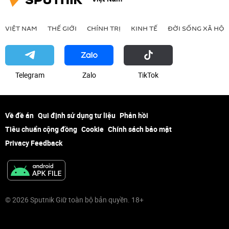
VIỆT NAM
THẾ GIỚI
CHÍNH TRỊ
KINH TẾ
ĐỜI SỐNG XÃ HỘI
Telegram
Zalo
ТikТоk
Về đề án
Qui định sử dụng tư liệu
Phản hồi
Tiêu chuẩn cộng đồng
Cookie
Chính sách bảo mật
Privacy Feedback
© 2026 Sputnik Giữ toàn bộ bản quyền. 18+