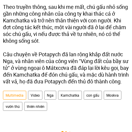
Theo truyền thông, sau khi mẹ mất, chú gấu nhỏ sống
gần những công nhân của công ty khai thác cá ở
Kamchatka và trở nên thân thiện với con người. Khi
đợt công tác kết thúc, một vài người đã ở lại để chăm
sóc chú gấu, vì nếu được thả về tự nhiên, nó có thể
không sống sót.
Câu chuyện về Potapych đã lan rộng khắp đất nước
Nga, và nhân viên của công viên "Vùng đất của bầy sư
tử" ở vùng ngoại ô Mátxcơva đã đáp lại lời kêu gọi, bay
đến Kamchatka để đón chú gấu, và mặc dù hành trình
vất vả, họ đã đưa Potapych đến thủ đô thành công.
Multimedia
Video
Nga
Kamchatka
con gấu
Moskva
vườn thú
thiên nhiên