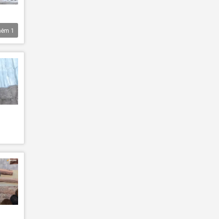
hêm
1