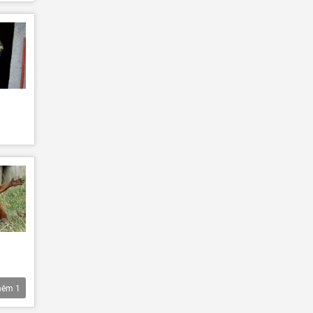
hêm
1