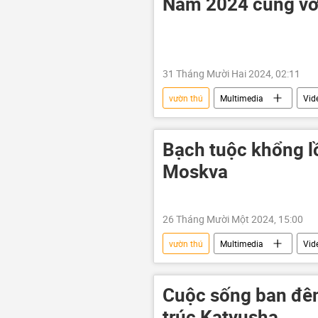
Năm 2024 cùng với
31 Tháng Mười Hai 2024, 02:11
vườn thú
Multimedia
Vid
Bạch tuộc khổng lồ
Moskva
26 Tháng Mười Một 2024, 15:00
vườn thú
Multimedia
Vid
nữ du khách
Cuộc sống ban đê
trúc Katyusha