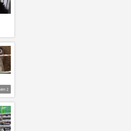
hêm
2