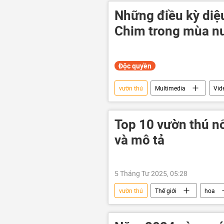
Những điều kỳ diệ
Chim trong mùa n
Độc quyền
vườn thú
Multimedia
Vid
mưa
Top 10 vườn thú nổi
và mô tả
5 Tháng Tư 2025, 05:28
vườn thú
Thế giới
hoa
Trung Quốc
Đức
Xã