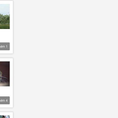
hêm
1
hêm
4