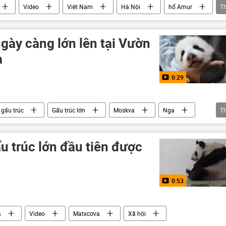
Video
Việt Nam
Hà Nội
hổ Amur
T
Nam
con sư tử
ngày càng lớn lên tại Vườn
a
0:29
 gấu trúc
Gấu trúc lớn
Moskva
Nga
T
Video
 trúc lớn đầu tiên được
0:53
a
Video
Matxcơva
Xã hội