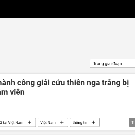
Trong giai đoạn
ành công giải cứu thiên nga trắng bị
ầm viên
ã tại Việt Nam
Việt Nam
thông tin
T
ã hội
Pháp luật
công an
công an TP.HCM