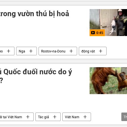
trong vườn thú bị hoả
0:45
eo
Nga
Rostov-na-Donu
động vật
ú Quốc đuối nước do ý
?
ã tại Việt Nam
Tác giả
Việt Nam
T