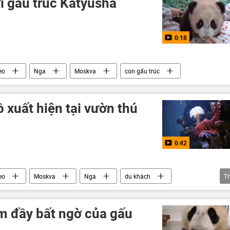
 gấu trúc Katyusha
0:18
eo
Nga
Moskva
con gấu trúc
 xuất hiện tại vườn thú
0:42
eo
Moskva
Nga
du khách
T
m đầy bất ngờ của gấu