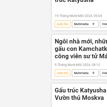
19 Tháng Mười Một 2024, 09:04
vườn thú
Multimedia
Vid
Ngôi nhà mới, nhữ
gấu con Kamchatka
công viên sư tử M
9 Tháng Mười Một 2024, 08:15
vườn thú
Multimedia
Vid
Moskva
thiên nhiên
Gấu trúc Katyusha 
Vườn thú Moskva