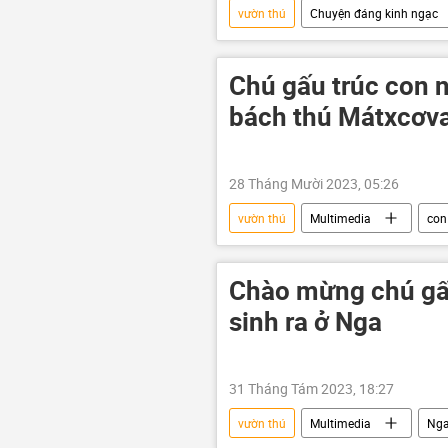
vườn thú
Chuyện đáng kinh ngạc
động vật
Bảo tồn hổ ở Việt 
Chú gấu trúc con 
bách thú Mátxcơv
28 Tháng Mười 2023, 05:26
vườn thú
Multimedia
con
động vật
Trung Quốc
Chào mừng chú gấu
sinh ra ở Nga
31 Tháng Tám 2023, 18:27
vườn thú
Multimedia
Ng