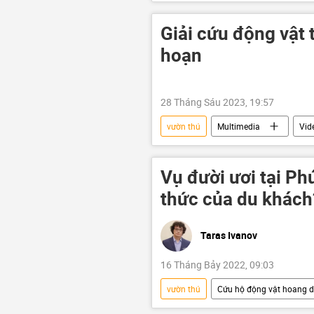
Giải cứu động vật 
hoạn
28 Tháng Sáu 2023, 19:57
vườn thú
Multimedia
Vid
Vụ đười ươi tại Ph
thức của du khách
Taras Ivanov
16 Tháng Bảy 2022, 09:03
vườn thú
Cứu hộ động vật hoang d
Vingroup
bảo vệ