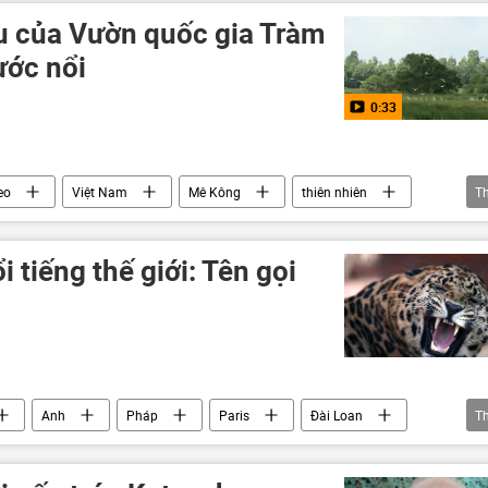
u của Vườn quốc gia Tràm
ước nổi
0:33
eo
Việt Nam
Mê Kông
thiên nhiên
T
 tiếng thế giới: Tên gọi
Anh
Pháp
Paris
Đài Loan
T
 hội
động vật