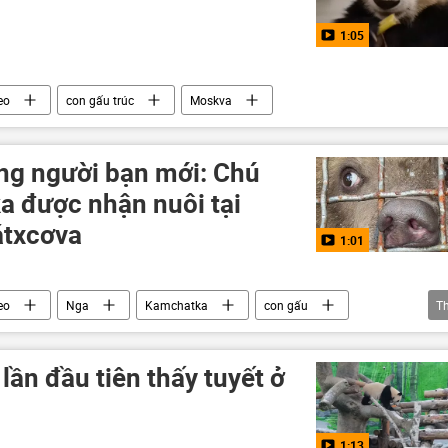
1:05
eo
con gấu trúc
Moskva
ng người bạn mới: Chú
 được nhận nuôi tại
átxcơva
1:01
eo
Nga
Kamchatka
con gấu
T
lần đầu tiên thấy tuyết ở
1:13