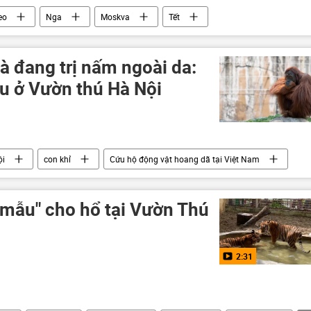
eo
Nga
Moskva
Tết
là đang trị nấm ngoài da:
ầu ở Vườn thú Hà Nội
ội
con khỉ
Cứu hộ động vật hoang dã tại Việt Nam
 mẫu" cho hổ tại Vườn Thú
2:31