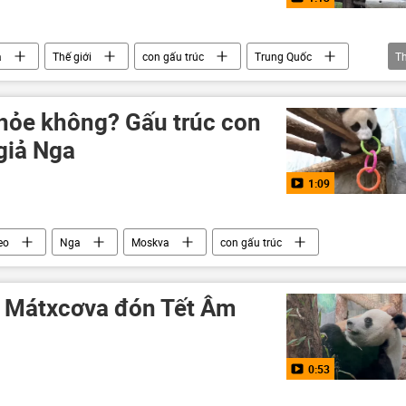
a
Thế giới
con gấu trúc
Trung Quốc
T
khỏe không? Gấu trúc con
giả Nga
1:09
eo
Nga
Moskva
con gấu trúc
ú Mátxcơva đón Tết Âm
0:53