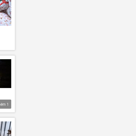
hêm
1