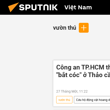
Việt Nam
vườn thú
Công an TP.HCM th
"bắt cóc" ở Thảo c
27 Tháng Một, 11:22
vườn thú
Cứu hộ động vật hoang d
động vật
an ninh
X