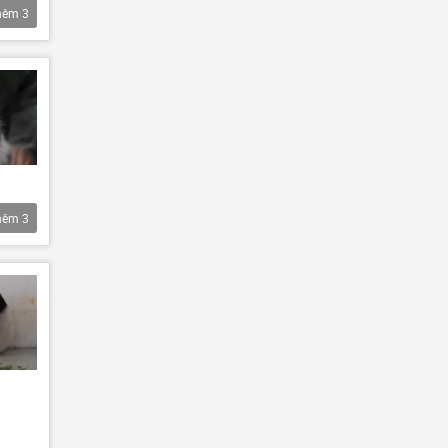
hêm
3
hêm
3