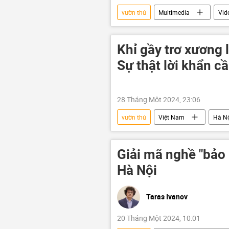
vườn thú
Multimedia
Vid
Khỉ gầy trơ xương 
Sự thật lời khẩn c
28 Tháng Một 2024, 23:06
vườn thú
Việt Nam
Hà N
Giải mã nghề "bảo
Hà Nội
Taras Ivanov
20 Tháng Một 2024, 10:01