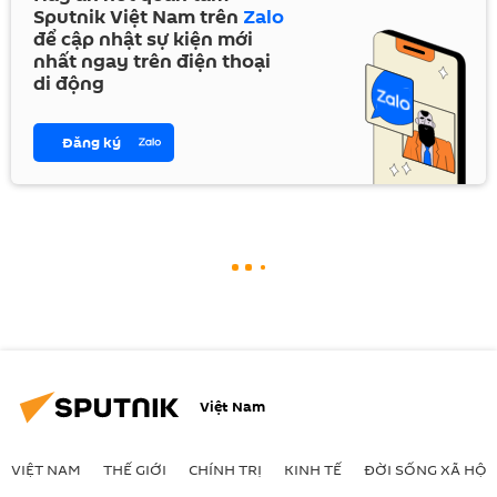
Sputnik Việt Nam trên
Zalo
để cập nhật sự kiện mới
nhất ngay trên điện thoại
di động
Đăng ký
Việt Nam
VIỆT NAM
THẾ GIỚI
CHÍNH TRỊ
KINH TẾ
ĐỜI SỐNG XÃ HỘI