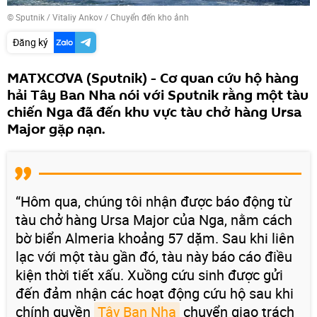
© Sputnik / Vitaliy Ankov
/
Chuyển đến kho ảnh
Đăng ký
MATXCƠVA (Sputnik) - Cơ quan cứu hộ hàng
hải Tây Ban Nha nói với Sputnik rằng một tàu
chiến Nga đã đến khu vực tàu chở hàng Ursa
Major gặp nạn.
“Hôm qua, chúng tôi nhận được báo động từ
tàu chở hàng Ursa Major của Nga, nằm cách
bờ biển Almeria khoảng 57 dặm. Sau khi liên
lạc với một tàu gần đó, tàu này báo cáo điều
kiện thời tiết xấu. Xuồng cứu sinh được gửi
đến đảm nhận các hoạt động cứu hộ sau khi
chính quyền
Tây Ban Nha
chuyển giao trách