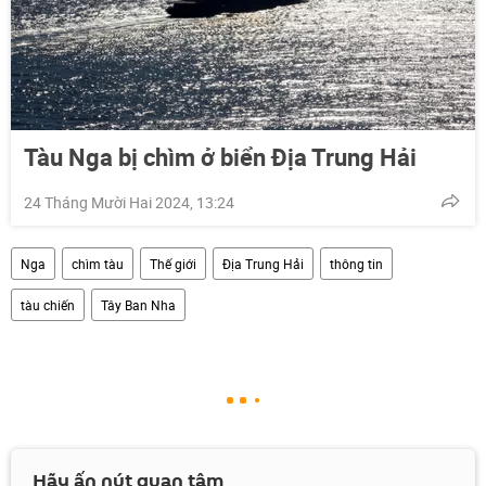
Tàu Nga bị chìm ở biển Địa Trung Hải
24 Tháng Mười Hai 2024, 13:24
Nga
chìm tàu
Thế giới
Địa Trung Hải
thông tin
tàu chiến
Tây Ban Nha
Hãy ấn nút quan tâm