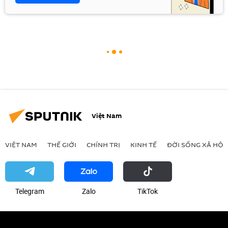
Việt Nam
VIỆT NAM
THẾ GIỚI
CHÍNH TRỊ
KINH TẾ
ĐỜI SỐNG XÃ HỘI
Telegram
Zalo
ТikТоk