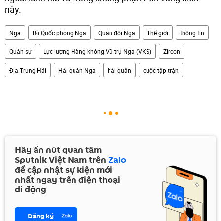
này.
Nga
Bộ Quốc phòng Nga
Quân đội Nga
Thế giới
thông tin
Quân sự
Lực lượng Hàng không-Vũ trụ Nga (VKS)
Zircon
Địa Trung Hải
Hải quân Nga
hải quân
cuộc tập trận
Hãy ấn nút quan tâm
Sputnik Việt Nam trên
Zalo
để cập nhật sự kiện mới
nhất ngay trên điện thoại
di động
Đăng ký