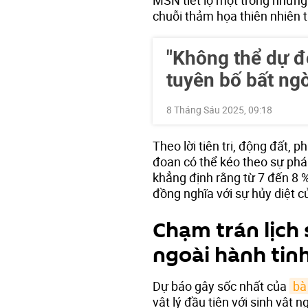
chuỗi thảm họa thiên nhiên 
"Không thể dự đ
tuyên bố bất ng
8 Tháng Sáu 2025, 09:18
Theo lời tiên tri, động đất, 
đoan có thể kéo theo sự phá
khẳng định rằng từ 7 đến 8 %
đồng nghĩa với sự hủy diệt củ
Chạm trán lịch
ngoài hành tin
Dự báo gây sốc nhất của
bà
vật lý đầu tiên với sinh vật 