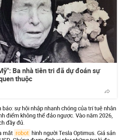
ỹ": Ba nhà tiên tri đã dự đoán sự
 quen thuộc
báo: sự hội nhập nhanh chóng của trí tuệ nhân
ành điểm không thể đảo ngược. Vào năm 2026,
ch đầy đủ.
ra mắt
robot
hình người Tesla Optimus. Giá sản
USD. Chúng được định vị như những trợ lý đa