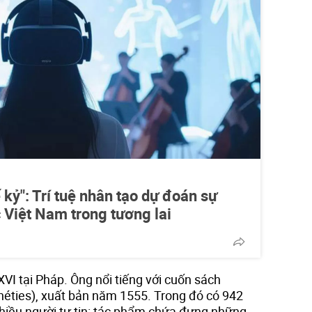
kỷ": Trí tuệ nhân tạo dự đoán sự
 Việt Nam trong tương lai
VI tại Pháp. Ông nổi tiếng với cuốn sách
ophéties), xuất bản năm 1555. Trong đó có 942
 Nhiều người tự tin: tác phẩm chứa đựng những