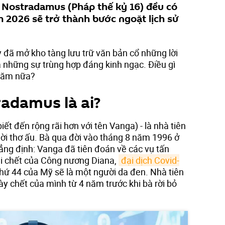
 Nostradamus (Pháp thế kỷ 16) đều có
 2026 sẽ trở thành bước ngoặt lịch sử
 đã mở kho tàng lưu trữ văn bản cổ những lời
ra những sự trùng hợp đáng kinh ngạc. Điều gì
 năm nữa?
adamus là ai?
ết đến rộng rãi hơn với tên Vanga) - là nhà tiên
thời thơ ấu. Bà qua đời vào tháng 8 năm 1996 ở
hẳng định: Vanga đã tiên đoán về các vụ tấn
ái chết của Công nương Diana,
đại dịch Covid-
thứ 44 của Mỹ sẽ là một người da đen. Nhà tiên
gày chết của mình từ 4 năm trước khi bà rời bỏ