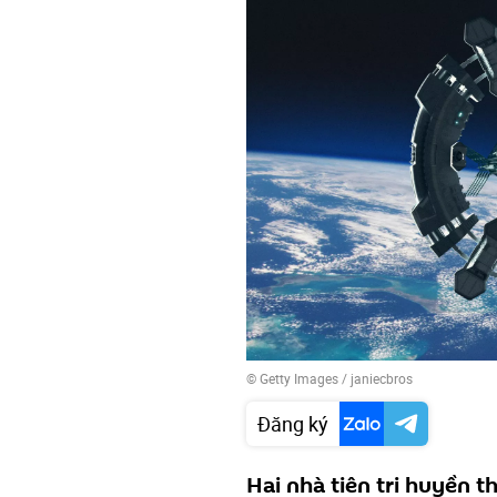
© Getty Images / janiecbros
Đăng ký
Hai nhà tiên tri huyền t