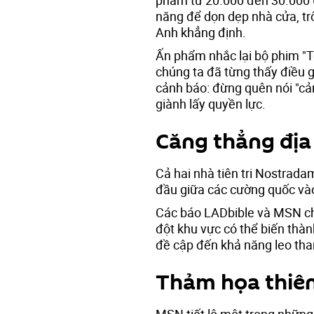
năng để dọn dẹp nhà cửa, tr
Anh khẳng định.
Ấn phẩm nhắc lại bộ phim "Tô
chúng ta đã từng thấy điều g
cảnh báo: đừng quên nói "cảm
giành lấy quyền lực.
Căng thẳng địa 
Cả hai nhà tiên tri Nostrad
đầu giữa các cường quốc và
Các báo LADbible và MSN cho 
đột khu vực có thể biến thàn
đề cập đến khả năng leo tha
Thảm họa thiên
MSN tiết lộ một trong những