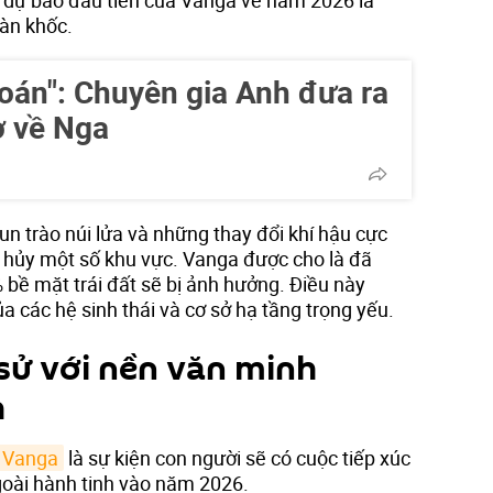
tàn khốc.
oán": Chuyên gia Anh đưa ra
ờ về Nga
phun trào núi lửa và những thay đổi khí hậu cực
 hủy một số khu vực. Vanga được cho là đã
 bề mặt trái đất sẽ bị ảnh hưởng. Điều này
a các hệ sinh thái và cơ sở hạ tầng trọng yếu.
 sử với nền văn minh
h
 Vanga
là sự kiện con người sẽ có cuộc tiếp xúc
ngoài hành tinh vào năm 2026.