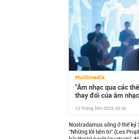
Multimedia
"Âm nhạc qua các thế 
thay đổi của âm nhạc
23 Tháng Tám 2025, 05:56
Nostradamus sống ở thế kỷ X
"Những lời tiên tri" (Les Pr
bài thơ tứ tuyệt (quatrain).