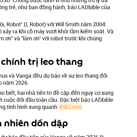
ông trẻ, như bạn đồng hành, báo LADbible của
i, Robot" (I, Robot) với Will Smith năm 2004:
ì xảy ra khi cỗ máy vượt khỏi tầm kiểm soát. Và
 ơn" và "làm ơn" với robot trước khi chúng
chính trị leo thang
amus và Vanga đều dự báo về sự leo thang đối
o năm 2026.
biết, hai nhà tiên tri đề cập đến nguy cơ xung
h cuộc đối đầu toàn cầu. Đặc biệt báo LADbible
ng tình hình xung quanh
Đài Loan
 nhiên dồn dập
 dự báo đầu tiên của Vanga về năm 2026 là