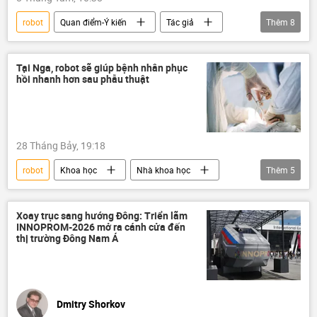
robot
Quan điểm-Ý kiến
Tác giả
Thêm
8
Thế giới
Công nghiệp
sản xuất
nhập khẩu
Nga
cuộc triển lãm
Tại Nga, robot sẽ giúp bệnh nhân phục
hồi nhanh hơn sau phẫu thuật
công nghệ
Yekaterinburg
28 Tháng Bảy, 19:18
robot
Khoa học
Nhà khoa học
Thêm
5
Nga
Thế giới
máy tính
bác sĩ phẫu thuật
bệnh nhân
Xoay trục sang hướng Đông: Triển lãm
INNOPROM-2026 mở ra cánh cửa đến
thị trường Đông Nam Á
Dmitry Shorkov