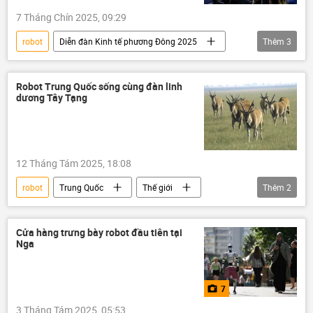
7 Tháng Chín 2025, 09:29
robot
Diễn đàn Kinh tế phương Đông 2025
Thêm
3
Thế giới
Chính trị
trí tuệ nhân tạo
Robot Trung Quốc sống cùng đàn linh
dương Tây Tạng
12 Tháng Tám 2025, 18:08
robot
Trung Quốc
Thế giới
Thêm
2
Khoa học
con
Cửa hàng trưng bày robot đầu tiên tại
Nga
7
3 Tháng Tám 2025, 05:53