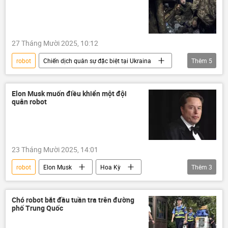
27 Tháng Mười 2025, 10:12
robot
Chiến dịch quân sự đặc biệt tại Ukraina
Thêm
5
Thế giới
Ukraina
Nga
Quân đội Ukraina
DNR
Elon Musk muốn điều khiển một đội
quân robot
23 Tháng Mười 2025, 14:01
robot
Elon Musk
Hoa Kỳ
Thêm
3
Thế giới
Tesla
doanh nhân
Chó robot bắt đầu tuần tra trên đường
phố Trung Quốc