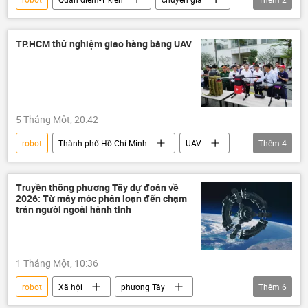
Quân sự
công nghệ
TP.HCM thử nghiệm giao hàng bằng UAV
5 Tháng Một, 20:42
robot
Thành phố Hồ Chí Minh
UAV
Thêm
4
logistics
máy bay không người lái
công nghệ
Việt Nam
Truyền thông phương Tây dự đoán về
2026: Từ máy móc phản loạn đến chạm
trán người ngoài hành tinh
1 Tháng Một, 10:36
robot
Xã hội
phương Tây
Thêm
6
Vanga
AI
dự đoán