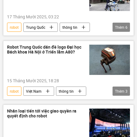
17 Tháng Mười 2025, 03:22
robot
Trung Quốc
thông tin
Thêm
6
Thế giới
Báo chí thế giới
cảnh sát
Alibaba
trí tuệ nhân tạo
Robot Trung Quốc dán đè logo Đại học
Bách khoa Hà Nội ở Triển lãm A80?
Hàng Châu
15 Tháng Mười 2025, 18:28
robot
Việt Nam
thông tin
Thêm
3
giáo dục
Xã hội
Trung Quốc
Nhân loại tiến tới việc giao quyền ra
quyết định cho robot