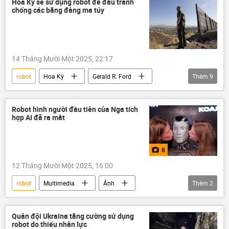
Hoa Kỳ sẽ sử dụng robot để đấu tranh
chống các băng đảng ma túy
14 Tháng Mười Một 2025, 22:17
robot
Hoa Kỳ
Gerald R. Ford
Thêm
9
Venezuela
thông tin
Thế giới
Báo chí thế giới
Mỹ Latinh
Robot hình người đầu tiên của Nga tích
hợp AI đã ra mắt
Bộ Quốc phòng Hoa Kỳ
Donald Trump
UAV
ma túy
8
12 Tháng Mười Một 2025, 16:00
robot
Multimedia
Ảnh
Thêm
2
Thế giới
Nga
AI
Quân đội Ukraina tăng cường sử dụng
robot do thiếu nhân lực