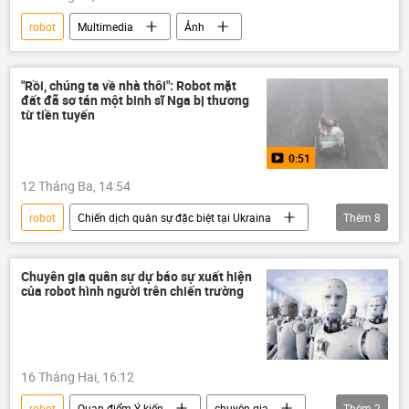
robot
Multimedia
Ảnh
"Rồi, chúng ta về nhà thôi": Robot mặt
đất đã sơ tán một binh sĩ Nga bị thương
từ tiền tuyến
0:51
12 Tháng Ba, 14:54
robot
Chiến dịch quân sự đặc biệt tại Ukraina
Thêm
8
Cuộc khủng hoảng ở Ukraina
Quân đội Ukraina
Ukraina
Chuyên gia quân sự dự báo sự xuất hiện
của robot hình người trên chiến trường
Video từ Ukraina
Nga
Thế giới
xung đột quân sự
Quân sự
16 Tháng Hai, 16:12
robot
Quan điểm-Ý kiến
chuyên gia
Thêm
2