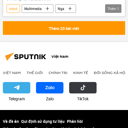
robot
Multimedia
Nga
Thêm
1
Thế giới
Ảnh
Thêm 20 bài viết
Việt Nam
VIỆT NAM
THẾ GIỚI
CHÍNH TRỊ
KINH TẾ
ĐỜI SỐNG XÃ HỘI
Telegram
Zalo
ТikТоk
Về đề án
Qui định sử dụng tư liệu
Phản hồi