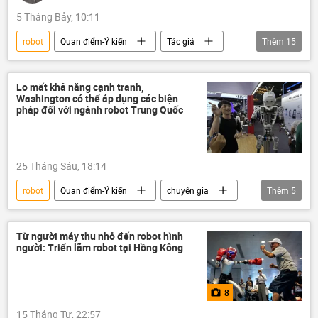
5 Tháng Bảy, 10:11
robot
Quan điểm-Ý kiến
Tác giả
Thêm
15
Thế giới
Nga
Indonesia
Đông Nam Á
doanh nhân
Lo mất khả năng cạnh tranh,
Washington có thể áp dụng các biện
hợp tác
ASEAN
Belarus
pháp đối với ngành robot Trung Quốc
Châu Á
Thái Bình Dương
Á-Thái Bình Dương
Công nghiệp
25 Tháng Sáu, 18:14
EAEU
thương mại
Kinh doanh
robot
Quan điểm-Ý kiến
chuyên gia
Thêm
5
Trung Quốc
Công nghiệp
Thế giới
Hoa Kỳ
Chính trị
Từ người máy thu nhỏ đến robot hình
người: Triển lãm robot tại Hồng Kông
8
15 Tháng Tư, 22:57