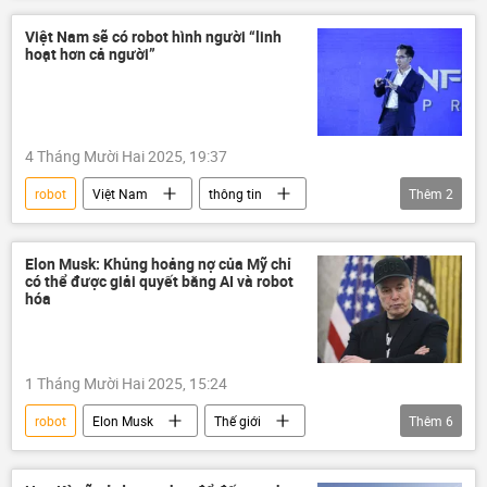
vũ trụ
Trái Đất
Việt Nam sẽ có robot hình người “linh
hoạt hơn cả người”
Tổng kết 2025 và Dự báo 2026
4 Tháng Mười Hai 2025, 19:37
robot
Việt Nam
thông tin
Thêm
2
chuyên gia
Khoa học
Elon Musk: Khủng hoảng nợ của Mỹ chỉ
có thể được giải quyết bằng AI và robot
hóa
1 Tháng Mười Hai 2025, 15:24
robot
Elon Musk
Thế giới
Thêm
6
Hoa Kỳ
Chính trị
Kinh tế
AI
trí tuệ nhân tạo
nợ công