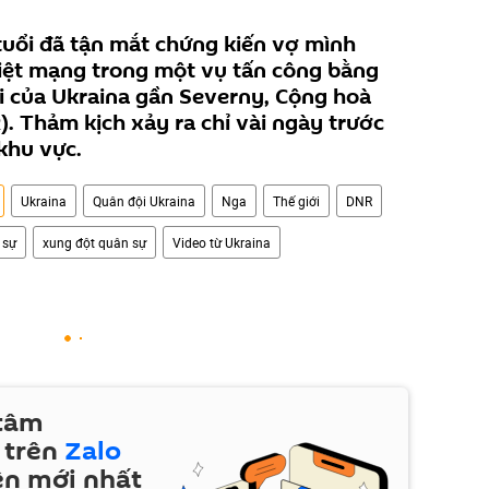
tuổi đã tận mắt chứng kiến vợ mình
hiệt mạng trong một vụ tấn công bằng
i của Ukraina gần Severny, Cộng hoà
 Thảm kịch xảy ra chỉ vài ngày trước
khu vực.
Ukraina
Quân đội Ukraina
Nga
Thế giới
DNR
 sự
xung đột quân sự
Video từ Ukraina
 tâm
 trên
Zalo
ện mới nhất