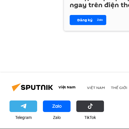
ngay trên điện th
Đăng ký
Việt Nam
VIỆT NAM
THẾ GIỚI
Telegram
Zalo
ТikТоk