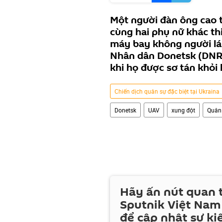
Một người đàn ông cao 
cùng hai phụ nữ khác t
máy bay không người lá
Nhân dân Donetsk (DNR).
khi họ được sơ tán khỏi 
Chiến dịch quân sự đặc biệt tại Ukraina
Donetsk
UAV
xung đột
Quân
Hãy ấn nút quan
Sputnik Việt Nam
để cập nhật sự ki