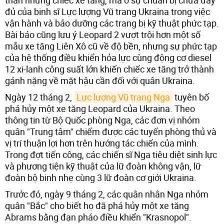
đủ của binh sĩ Lực lượng Vũ trang Ukraina trong việc
vận hành và bảo dưỡng các trang bị kỹ thuật phức tạp.
Bài báo cũng lưu ý Leopard 2 vượt trội hơn một số
mẫu xe tăng Liên Xô cũ về độ bền, nhưng sự phức tạp
của hệ thống điều khiển hỏa lực cùng động cơ diesel
12 xi-lanh công suất lớn khiến chiếc xe tăng trở thành
gánh nặng về mặt hậu cần đối với quân Ukraina.
Ngày 12 tháng 2,
Lực lượng Vũ trang Nga
tuyên bố
phá hủy một xe tăng Leopard của Ukraina. Theo
thông tin từ Bộ Quốc phòng Nga, các đơn vị nhóm
quân "Trung tâm" chiếm được các tuyến phòng thủ và
vị trí thuận lợi hơn trên hướng tác chiến của mình.
Trong đợt tiến công, các chiến sĩ Nga tiêu diệt sinh lực
và phương tiện kỹ thuật của lữ đoàn không vận, lữ
đoàn bộ binh nhẹ cùng 3 lữ đoàn cơ giới Ukraina.
Trước đó, ngày 9 tháng 2, các quân nhân Nga nhóm
quân "Bắc" cho biết họ đã phá hủy một xe tăng
Abrams bằng đạn pháo điều khiển "Krasnopol".