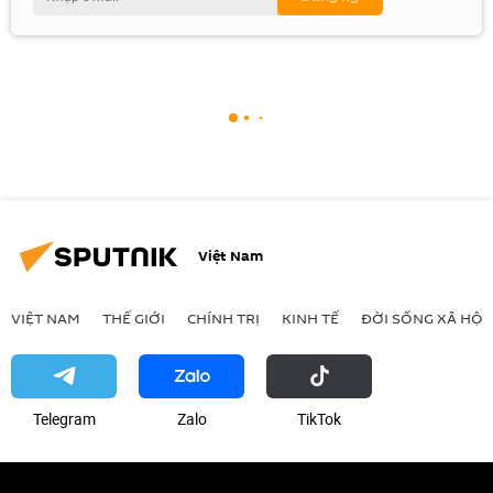
Việt Nam
VIỆT NAM
THẾ GIỚI
CHÍNH TRỊ
KINH TẾ
ĐỜI SỐNG XÃ HỘI
Telegram
Zalo
ТikТоk