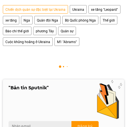
Chiến dịch quân sự đặc biệt tại Ukraina
Ukraina
xe tăng "Leopard"
xe tăng
Nga
Quân đội Nga
Bộ Quốc phòng Nga
Thế giới
Báo chí thế giới
phương Tây
Quân sự
Cuộc khủng hoảng ở Ukraina
M1 "Abrams"
"Bản tin Sputnik"