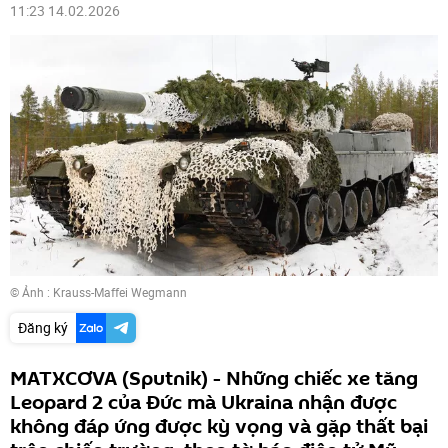
11:23 14.02.2026
© Ảnh :
Krauss-Maffei Wegmann
Đăng ký
MATXCƠVA (Sputnik) - Những chiếc xe tăng
Leopard 2 của Đức mà Ukraina nhận được
không đáp ứng được kỳ vọng và gặp thất bại