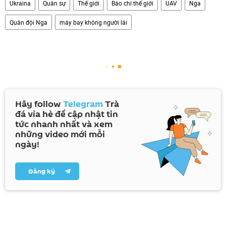
Ukraina
Quân sự
Thế giới
Báo chí thế giới
UAV
Nga
Quân đội Nga
máy bay không người lái
Hãy follow
Telegram
Trà
đá vỉa hè để cập nhật tin
tức nhanh nhất và xem
những video mới mỗi
ngày!
Đăng ký