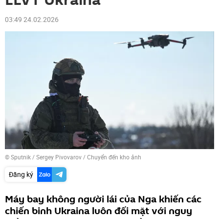
LLVT Ukraina
03:49 24.02.2026
© Sputnik / Sergey Pivovarov
/
Chuyển đến kho ảnh
Đăng ký
Máy bay không người lái của Nga khiến các
chiến binh Ukraina luôn đối mặt với nguy