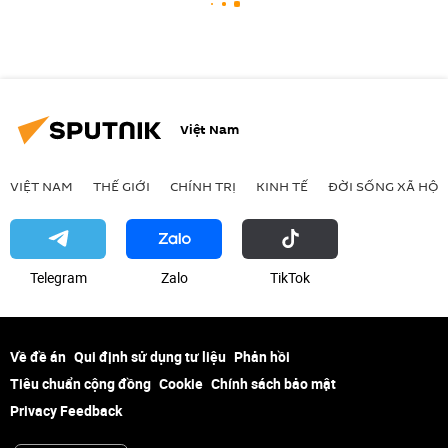
Việt Nam
VIỆT NAM
THẾ GIỚI
CHÍNH TRỊ
KINH TẾ
ĐỜI SỐNG XÃ HỘI
Telegram
Zalo
ТikТоk
Về đề án
Qui định sử dụng tư liệu
Phản hồi
Tiêu chuẩn cộng đồng
Cookie
Chính sách bảo mật
Privacy Feedback