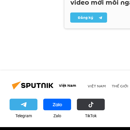
video mới mỗi ng
Đăng ký
Việt Nam
VIỆT NAM
THẾ GIỚI
Telegram
Zalo
ТikТоk