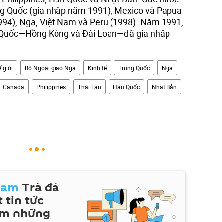
g Quốc (gia nhập năm 1991), Mexico và Papua
994), Nga, Việt Nam và Peru (1998). Năm 1991,
g Quốc—Hồng Kông và Đài Loan—đã gia nhập
 giới
Bộ Ngoại giao Nga
Kinh tế
Trung Quốc
Nga
Canada
Philippines
Thái Lan
Hàn Quốc
Nhật Bản
ram
Trà đá
 tin tức
em những