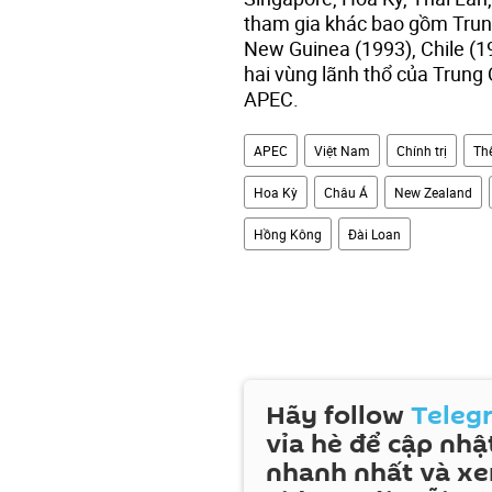
tham gia khác bao gồm Trun
New Guinea (1993), Chile (1
hai vùng lãnh thổ của Trun
APEC.
APEC
Việt Nam
Chính trị
Thế
Hoa Kỳ
Châu Á
New Zealand
Hồng Kông
Đài Loan
Hãy follow
Teleg
vỉa hè để cập nhật
nhanh nhất và x