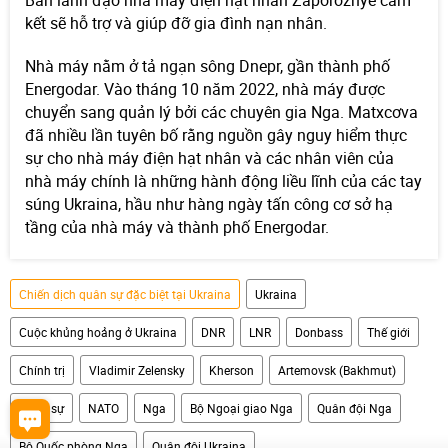
Ban lãnh đạo nhà máy điện hạt nhân Zaporozhye cam
kết sẽ hỗ trợ và giúp đỡ gia đình nạn nhân.
Nhà máy nằm ở tả ngạn sông Dnepr, gần thành phố
Energodar. Vào tháng 10 năm 2022, nhà máy được
chuyển sang quản lý bởi các chuyên gia Nga. Matxcơva
đã nhiều lần tuyên bố rằng nguồn gây nguy hiểm thực
sự cho nhà máy điện hạt nhân và các nhân viên của
nhà máy chính là những hành động liều lĩnh của các tay
súng Ukraina, hầu như hàng ngày tấn công cơ sở hạ
tầng của nhà máy và thành phố Energodar.
Chiến dịch quân sự đặc biệt tại Ukraina
Ukraina
Cuộc khủng hoảng ở Ukraina
DNR
LNR
Donbass
Thế giới
Chính trị
Vladimir Zelensky
Kherson
Artemovsk (Bakhmut)
Quân sự
NATO
Nga
Bộ Ngoại giao Nga
Quân đội Nga
Bộ Quốc phòng Nga
Quân đội Ukraina