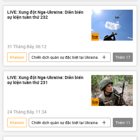
Quân đội Ukraina
Ukraina
DNR
LNR
Donbass
Donetsk
LIVE: Xung đột Nga-Ukraina: Diễn biến
sự kiện tuần thứ 232
Vladimir Zelensky
Artemovsk (Bakhmut)
Thế giới
Chính trị
Quân sự
Zaporozhye
Kiev
Vladimir Putin
31 Tháng Bảy, 06:12
Kherson
Chiến dịch quân sự đặc biệt tại Ukraina
Thêm
17
Quân đội Ukraina
Ukraina
Quốc hội Ukraina
Nga
LIVE: Xung đột Nga-Ukraina: Diễn biến
sự kiện tuần thứ 231
Bộ Ngoại giao Nga
Quân đội Nga
DNR
LNR
Donbass
Donetsk
Vladimir Zelensky
24 Tháng Bảy, 11:34
Vladimir Putin
Artemovsk (Bakhmut)
Kherson
Chiến dịch quân sự đặc biệt tại Ukraina
Thêm
11
Sáp nhập DNR, LNR, Zaporozhye và Kherson vào Nga
Ukraina
Cuộc khủng hoảng ở Ukraina
Zaporozhye
Chính trị
Thế giới