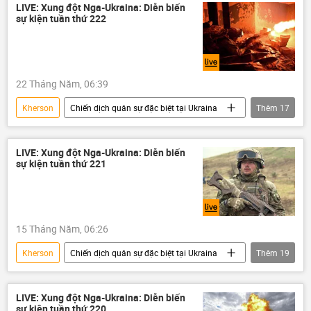
Đàm phán Nga-Ukraina tại Istanbul - 2025
Thế giới
LIVE: Xung đột Nga-Ukraina: Diễn biến
sự kiện tuần thứ 222
Ukraina
Quân đội Ukraina
Nga
Bộ Ngoại giao Nga
Sáp nhập DNR, LNR, Zaporozhye và Kherson vào Nga
22 Tháng Năm, 06:39
Quân đội Nga
Bộ Quốc phòng Nga
Kherson
Chiến dịch quân sự đặc biệt tại Ukraina
Thêm
17
DNR
LNR
Donbass
Cuộc khủng hoảng ở Ukraina
Ukraina
Donetsk
Vladimir Zelensky
Quân đội Ukraina
DNR
LNR
Artemovsk (Bakhmut)
Thế giới
LIVE: Xung đột Nga-Ukraina: Diễn biến
sự kiện tuần thứ 221
Donbass
Donetsk
Zaporozhye
Vladimir Putin
Vladimir Zelensky
Artemovsk (Bakhmut)
Zaporozhye
Thế giới
Chính trị
15 Tháng Năm, 06:26
Vladimir Putin
Nga
Kherson
Chiến dịch quân sự đặc biệt tại Ukraina
Thêm
19
Bộ Ngoại giao Nga
Quân đội Nga
Đàm phán Nga-Ukraina tại Istanbul - 2025
Bộ Quốc phòng Nga
Ukraina
Cuộc khủng hoảng ở Ukraina
LIVE: Xung đột Nga-Ukraina: Diễn biến
sự kiện tuần thứ 220