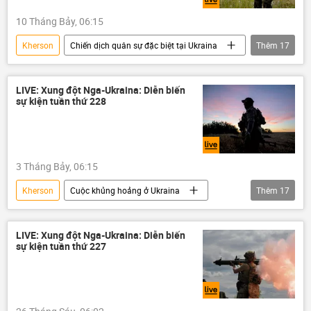
xung đột quân sự
quân đội
10 Tháng Bảy, 06:15
Odessa
Kherson
Chiến dịch quân sự đặc biệt tại Ukraina
Thêm
17
Cuộc khủng hoảng ở Ukraina
Ukraina
Nga
Liên bang Nga
LIVE: Xung đột Nga-Ukraina: Diễn biến
sự kiện tuần thứ 228
Sáp nhập DNR, LNR, Zaporozhye và Kherson vào Nga
Quân đội Nga
NATO
DNR
LNR
Donbass
Donetsk
3 Tháng Bảy, 06:15
Vladimir Zelensky
Vladimir Putin
Kherson
Cuộc khủng hoảng ở Ukraina
Thêm
17
Chính trị
Thế giới
Chiến dịch quân sự đặc biệt tại Ukraina
Artemovsk (Bakhmut)
Zaporozhye
Ukraina
DNR
LNR
LIVE: Xung đột Nga-Ukraina: Diễn biến
sự kiện tuần thứ 227
Donbass
Donetsk
Vladimir Zelensky
Artemovsk (Bakhmut)
Chính trị
Vladimir Putin
Nga