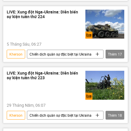
Cuộc khủng hoảng ở Ukraina
Ukraina
Quốc hội Ukraina
Nga
LIVE: Xung đột Nga-Ukraina: Diễn biến
sự kiện tuần thứ 224
Liên bang Nga
Bộ Ngoại giao Nga
Sáp nhập DNR, LNR, Zaporozhye và Kherson vào Nga
Quân đội Nga
DNR
LNR
5 Tháng Sáu, 06:27
Donbass
Donetsk
Kherson
Chiến dịch quân sự đặc biệt tại Ukraina
Thêm
17
Vladimir Zelensky
Artemovsk (Bakhmut)
Cuộc khủng hoảng ở Ukraina
Ukraina
Chính trị
Thế giới
Quân đội Ukraina
Nga
LIVE: Xung đột Nga-Ukraina: Diễn biến
sự kiện tuần thứ 223
Bộ Ngoại giao Nga
Quân đội Nga
Bộ Quốc phòng Nga
DNR
LNR
Donbass
Donetsk
29 Tháng Năm, 06:07
Vladimir Zelensky
Zaporozhye
Kherson
Chiến dịch quân sự đặc biệt tại Ukraina
Thêm
18
Sáp nhập DNR, LNR, Zaporozhye và Kherson vào Nga
Cuộc khủng hoảng ở Ukraina
Artemovsk (Bakhmut)
Chính trị