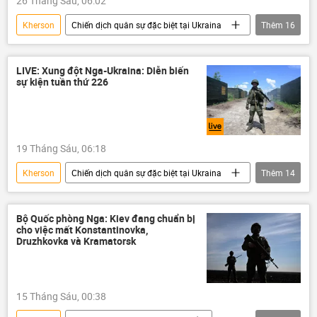
26 Tháng Sáu, 06:02
Liên bang Nga
Bộ Ngoại giao Nga
Kherson
Chiến dịch quân sự đặc biệt tại Ukraina
Thêm
16
Sáp nhập DNR, LNR, Zaporozhye và Kherson vào Nga
Cuộc khủng hoảng ở Ukraina
Ukraina
Quân đội Nga
Quân sự
Quân đội Ukraina
Nga
xung đột quân sự
LIVE: Xung đột Nga-Ukraina: Diễn biến
sự kiện tuần thứ 226
Bộ Ngoại giao Nga
Liên bang Nga
Quân đội Nga
Sáp nhập DNR, LNR, Zaporozhye và Kherson vào Nga
19 Tháng Sáu, 06:18
Zaporozhye
Artemovsk (Bakhmut)
Kherson
Chiến dịch quân sự đặc biệt tại Ukraina
Thêm
14
Donbass
Donetsk
Chính trị
Cuộc khủng hoảng ở Ukraina
Ukraina
Thế giới
Vladimir Putin
Quân đội Ukraina
Nga
Vladimir Zelensky
Bộ Quốc phòng Nga: Kiev đang chuẩn bị
cho việc mất Konstantinovka,
Bộ Ngoại giao Nga
Liên bang Nga
Druzhkovka và Kramatorsk
Sáp nhập DNR, LNR, Zaporozhye và Kherson vào Nga
Quân đội Nga
DNR
LNR
15 Tháng Sáu, 00:38
Donbass
Donetsk