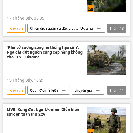
17 Tháng Bảy, 06:35
Kherson
Chiến dịch quân sự đặc biệt tại Ukraina
Thêm
13
Cuộc khủng hoảng ở Ukraina
Ukraina
Quân đội Ukraina
DNR
LNR
"Phá vỡ xương sống hệ thống hậu cần":
Nga cắt đứt nguồn cung cấp hàng không
Donbass
Donetsk
cho LLVT Ukraina
Vladimir Zelensky
Artemovsk (Bakhmut)
Chính trị
Thế giới
NATO
15 Tháng Bảy, 18:21
Vladimir Putin
Kherson
Quan điểm-Ý kiến
chuyên gia
Thêm
11
Phỏng vấn
Nga
Ukraina
lực lượng vũ trang Nga
lực lượng vũ trang
LIVE: Xung đột Nga-Ukraina: Diễn biến
sự kiện tuần thứ 229
Chiến dịch quân sự đặc biệt tại Ukraina
Thế giới
Quân sự