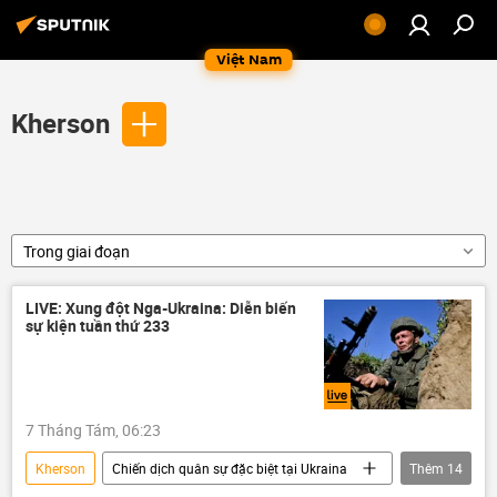
Việt Nam
Kherson
Trong giai đoạn
LIVE: Xung đột Nga-Ukraina: Diễn biến
sự kiện tuần thứ 233
7 Tháng Tám, 06:23
Kherson
Chiến dịch quân sự đặc biệt tại Ukraina
Thêm
14