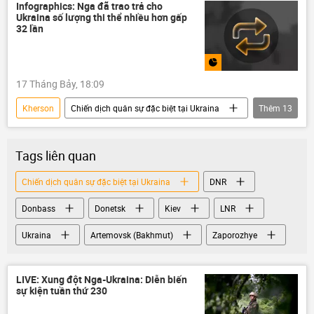
Nga
DNR
LNR
Infographics: Nga đã trao trả cho
Ukraina số lượng thi thể nhiều hơn gấp
xung đột quân sự
xung đột
32 lần
Zaporozhye
Vladimir Putin
Vladimir Zelensky
Quân sự
17 Tháng Bảy, 18:09
Kherson
Chiến dịch quân sự đặc biệt tại Ukraina
Thêm
13
Ukraina
Cuộc khủng hoảng ở Ukraina
Nga
Thế giới
Tags liên quan
Bộ Quốc phòng Nga
xung đột quân sự
Chiến dịch quân sự đặc biệt tại Ukraina
DNR
xung đột
Quân sự
DNR
Donbass
Donetsk
Kiev
LNR
LNR
Zaporozhye
thi thể
Infographics
Ukraina
Artemovsk (Bakhmut)
Zaporozhye
LIVE: Xung đột Nga-Ukraina: Diễn biến
sự kiện tuần thứ 230