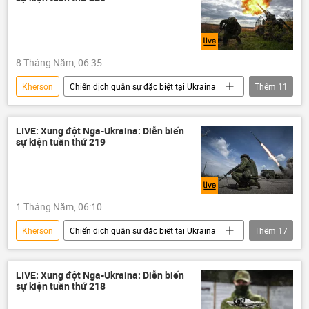
Quân đội Ukraina
Nga
Bộ Ngoại giao Nga
Quân đội Nga
Bộ Quốc phòng Nga
8 Tháng Năm, 06:35
Sáp nhập DNR, LNR, Zaporozhye và Kherson vào Nga
Kherson
Chiến dịch quân sự đặc biệt tại Ukraina
Thêm
11
DNR
LNR
Donbass
Ukraina
Cuộc khủng hoảng ở Ukraina
Donetsk
Vladimir Zelensky
Video từ Ukraina
DNR
LNR
Artemovsk (Bakhmut)
Zaporozhye
LIVE: Xung đột Nga-Ukraina: Diễn biến
sự kiện tuần thứ 219
Vladimir Zelensky
Artemovsk (Bakhmut)
Vladimir Putin
Chính trị
Thế giới
Zaporozhye
Thế giới
Chính trị
Vladimir Putin
1 Tháng Năm, 06:10
Kherson
Chiến dịch quân sự đặc biệt tại Ukraina
Thêm
17
Ukraina
Cuộc khủng hoảng ở Ukraina
Quân đội Ukraina
Nga
LIVE: Xung đột Nga-Ukraina: Diễn biến
sự kiện tuần thứ 218
Bộ Ngoại giao Nga
Quân đội Nga