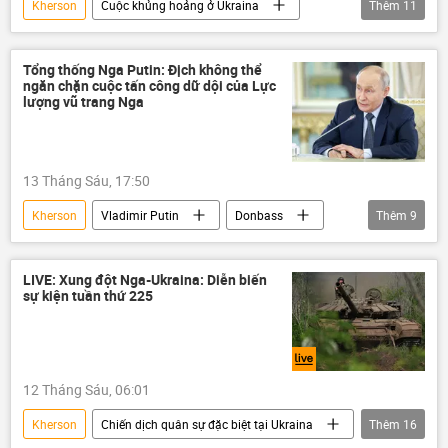
Kherson
Cuộc khủng hoảng ở Ukraina
Thêm
11
Artemovsk (Bakhmut)
Zaporozhye
Ukraina
DNR
LNR
Donbass
Donetsk
Tổng thống Nga Putin: Địch không thể
ngăn chặn cuộc tấn công dữ dội của Lực
Vladimir Zelensky
Artemovsk (Bakhmut)
lượng vũ trang Nga
Nga
Liên bang Nga
Quân đội Nga
13 Tháng Sáu, 17:50
Chiến dịch quân sự đặc biệt tại Ukraina
Kherson
Vladimir Putin
Donbass
Thêm
9
DNR
LNR
Nga
Thế giới
Zaporozhye
Donetsk
Lugansk
LIVE: Xung đột Nga-Ukraina: Diễn biến
sự kiện tuần thứ 225
Quân đội Nga
Quân đội Ukraina
12 Tháng Sáu, 06:01
Kherson
Chiến dịch quân sự đặc biệt tại Ukraina
Thêm
16