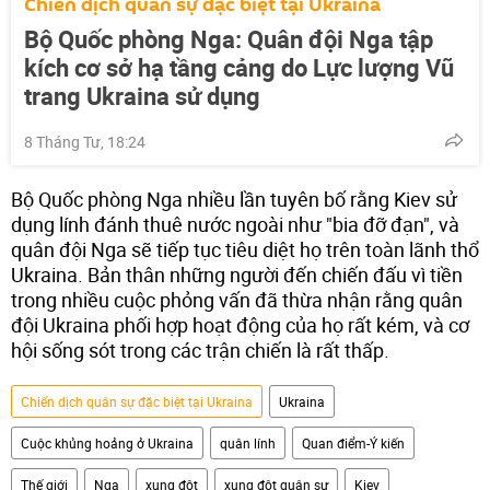
Chiến dịch quân sự đặc biệt tại Ukraina
Bộ Quốc phòng Nga: Quân đội Nga tập
kích cơ sở hạ tầng cảng do Lực lượng Vũ
trang Ukraina sử dụng
8 Tháng Tư, 18:24
Bộ Quốc phòng Nga nhiều lần tuyên bố rằng Kiev sử
dụng lính đánh thuê nước ngoài như "bia đỡ đạn", và
quân đội Nga sẽ tiếp tục tiêu diệt họ trên toàn lãnh thổ
Ukraina. Bản thân những người đến chiến đấu vì tiền
trong nhiều cuộc phỏng vấn đã thừa nhận rằng quân
đội Ukraina phối hợp hoạt động của họ rất kém, và cơ
hội sống sót trong các trận chiến là rất thấp.
Chiến dịch quân sự đặc biệt tại Ukraina
Ukraina
Cuộc khủng hoảng ở Ukraina
quân lính
Quan điểm-Ý kiến
Thế giới
Nga
xung đột
xung đột quân sự
Kiev