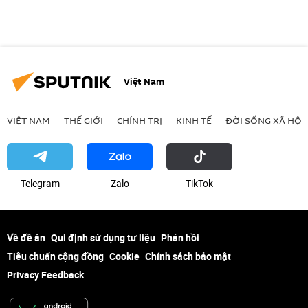
Việt Nam
VIỆT NAM
THẾ GIỚI
CHÍNH TRỊ
KINH TẾ
ĐỜI SỐNG XÃ HỘI
Telegram
Zalo
ТikТоk
Về đề án
Qui định sử dụng tư liệu
Phản hồi
Tiêu chuẩn cộng đồng
Cookie
Chính sách bảo mật
Privacy Feedback