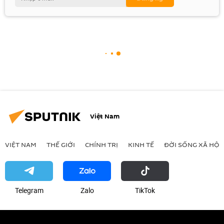
Việt Nam
VIỆT NAM
THẾ GIỚI
CHÍNH TRỊ
KINH TẾ
ĐỜI SỐNG XÃ HỘI
Telegram
Zalo
ТikТоk