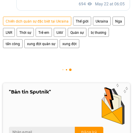
Chiến dịch quân sự đặc biệt tại Ukraina
Thế giới
Ukraina
Nga
LNR
Thời sự
Trẻ em
UAV
Quân sự
bị thương
tấn công
xung đột quân sự
xung đột
"Bản tin Sputnik"