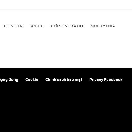
CHÍNH TRỊ
KINH TẾ
ĐỜI SỐNG XÃ HỘI
MULTIMEDIA
cộng đồng
Cookie
Chính sách bảo mật
Privacy Feedback