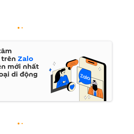
 tâm
 trên
Zalo
ện mới nhất
oại di động