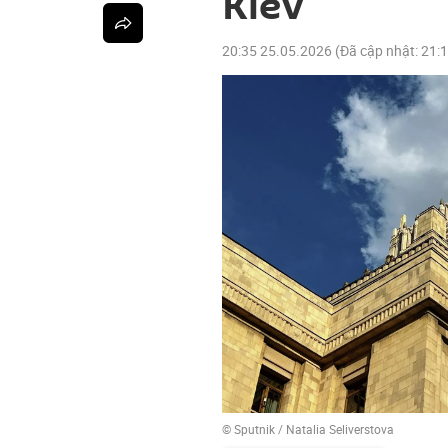
Kiev
20:35 25.05.2026
(Đã cập nhật:
21:
© Sputnik / Natalia Seliverstova