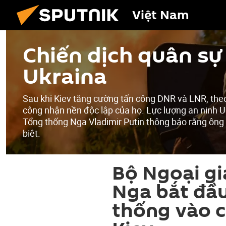
Việt Nam
Chiến dịch quân sự 
Ukraina
Sau khi Kiev tăng cường tấn công DNR và LNR, the
công nhận nền độc lập của họ. Lực lượng an ninh U
Tổng thống Nga Vladimir Putin thông báo rằng ông
biệt.
Bộ Ngoại gi
Nga bắt đầu
thống vào c