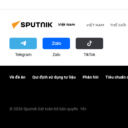
Việt Nam
VIỆT NAM
THẾ GIỚI
Telegram
Zalo
ТikТоk
Về đề án
Qui định sử dụng tư liệu
Phản hồi
Tiêu chuẩn 
© 2026 Sputnik Giữ toàn bộ bản quyền. 18+