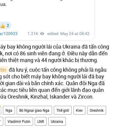
y bay không người lái của Ukraina đã tấn công
sk, nơi có 86 sinh viên đang ở. Điều này dẫn đến
 viên thiệt mạng và 44 người khác bị thương.
tin
đã lưu ý, cuộc tấn công không phải là ngẫu
g sót cho biết máy bay không người lái đã bay
ời gian dài và bắn chính xác. Quân đội Nga đã
ác mục tiêu liên quan đến giới lãnh đạo quân
lửa Oreshnik, Kinzhal, Iskander và Zircon.
Nga
Bộ Ngoại giao Nga
Thế giới
Kiev
Oreshnik
"
Vladimir Putin
LNR
Ukraina