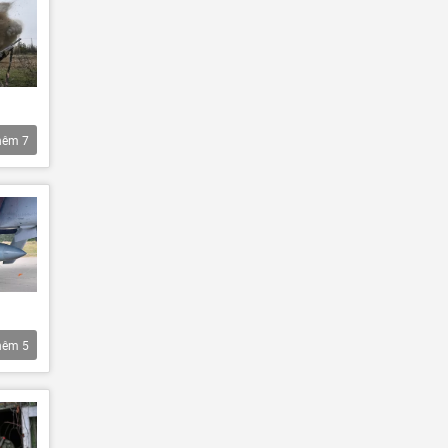
hêm
7
hêm
5