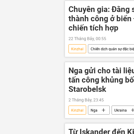
Zircon
UAV
Chiến d
Chuyên gia: Đằng 
phương Tây
Trung Đông
thành công ở biển 
tên lửa
tên lửa siêu thanh
chiến tích hợp
22 Tháng Bảy, 00:55
Kinzhal
Chiến dịch quân sự đặc biệ
Cuộc khủng hoảng ở Ukraina
Quân sự
Thế giới
c
Nga gửi cho tài li
tấn công khủng bố
Starobelsk
2 Tháng Bảy, 23:45
Kinzhal
Nga
Ukraina
Quân đội Ukraina
Thế giới
Oreshnik
Iskander
Từ Iskander đến Ki