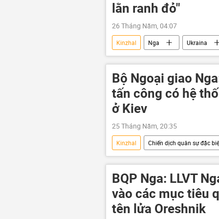
lằn ranh đỏ"
26 Tháng Năm, 04:07
Kinzhal
Nga
Ukraina
LNR
DNR
Oreshnik
Thế giới
Bộ Ngoại giao Nga
tấn công có hệ th
ở Kiev
25 Tháng Năm, 20:35
Kinzhal
Chiến dịch quân sự đặc biệ
Thế giới
Kiev
Oresh
Vladimir Putin
LNR
BQP Nga: LLVT Nga
vào các mục tiêu 
tên lửa Oreshnik