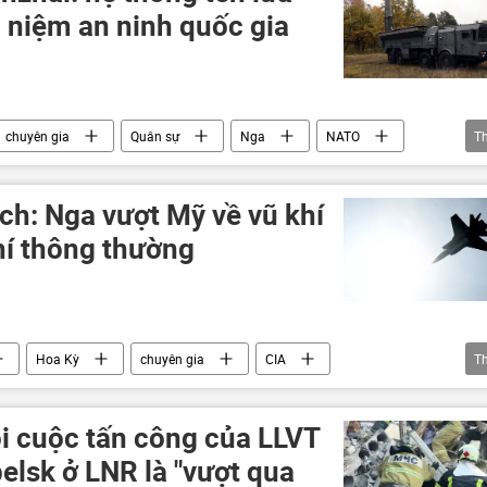
n
 niệm an ninh quốc gia
chuyên gia
Quân sự
Nga
NATO
T
tên lửa
ch: Nga vượt Mỹ về vũ khí
hí thông thường
Hoa Kỳ
chuyên gia
CIA
T
quan hệ quốc tế
Quân sự
Vladimir Putin
ọi cuộc tấn công của LLVT
elsk ở LNR là "vượt qua