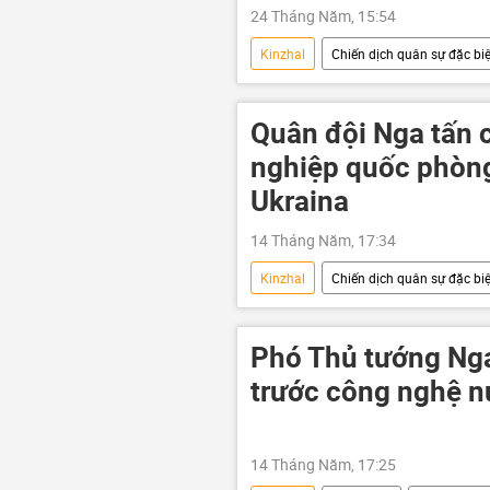
24 Tháng Năm, 15:54
Kinzhal
Chiến dịch quân sự đặc biệ
Bộ Quốc phòng Nga
Quân độ
Tên lửa "Iskander"
Zircon
Quân đội Nga tấn 
Ukraina
nghiệp quốc phòng
Ukraina
14 Tháng Năm, 17:34
Kinzhal
Chiến dịch quân sự đặc biệ
Quân đội Ukraina
Nga
Quân đội Nga
quân đội
Phó Thủ tướng Nga
trước công nghệ n
14 Tháng Năm, 17:25