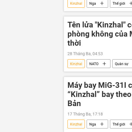
Kinzhal
Nga
Thế giới
Poseidon
Tên lửa "Kinzhal" 
phòng không của M
thời
28 Tháng Ba, 04:53
Kinzhal
NATO
Quân sự
Cuộc khủng hoảng ở Ukraina
hệ thống phòng không
MiG-
Máy bay MiG-31I c
máy bay tiêm kích
Báo chí th
“Kinzhal” bay theo
Bản
17 Tháng Ba, 17:18
Kinzhal
Nga
Thế giới