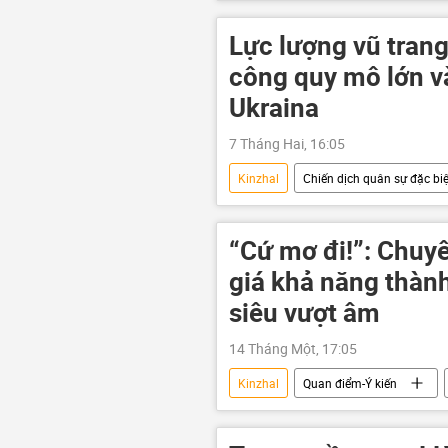
biển Nhật Bản
MiG-31
Lực lượng vũ tran
công quy mô lớn v
Ukraina
7 Tháng Hai, 16:05
Kinzhal
Chiến dịch quân sự đặc biệ
Bộ Quốc phòng Nga
Ukraina
thông tin
DNR
Sáp 
“Cứ mơ đi!”: Chuy
Donetsk
Donbass
giá khả năng thàn
Quân đội Ukraina
siêu vượt âm
14 Tháng Một, 17:05
Kinzhal
Quan điểm-Ý kiến
Nga
tên lửa
Oreshn
S-500
Vladimir Putin