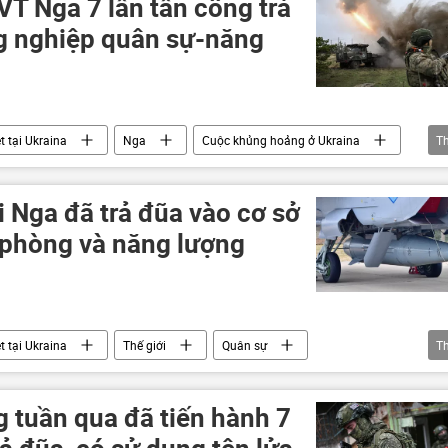
VT Nga 7 lần tấn công trả
g nghiệp quân sự-năng
t tại Ukraina
Nga
Cuộc khủng hoảng ở Ukraina
T
ân sự
DNR
Zaporozhye
 Nga đã trả đũa vào cơ sở
 phòng và năng lượng
t tại Ukraina
Thế giới
Quân sự
T
Bộ Quốc phòng Nga
Cuộc khủng hoảng ở Ukraina
 tuần qua đã tiến hành 7