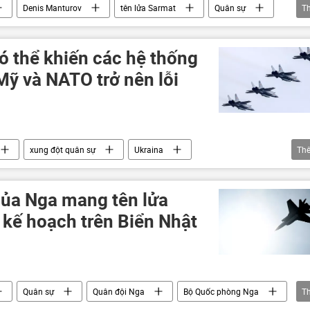
Denis Manturov
tên lửa Sarmat
Quân sự
T
có thể khiến các hệ thống
ỹ và NATO trở nên lỗi
xung đột quân sự
Ukraina
Th
Thế giới
Nga
công nghệ
31
MiG-31K
tên lửa
Hoa Kỳ
ủa Nga mang tên lửa
ế giới
phương Tây
 kế hoạch trên Biển Nhật
Quân sự
Quân đội Nga
Bộ Quốc phòng Nga
T