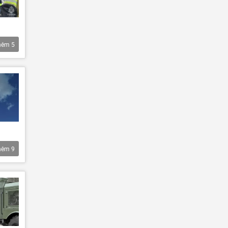
hêm
5
hêm
9