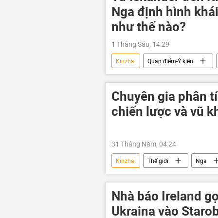
Lugansk
UAV
Zirco
Nga định hình khái
như thế nào?
1 Tháng Sáu, 14:29
Kinzhal
Quan điểm-Ý kiến
Oreshnik
Iskander
Chuyên gia phân tí
chiến lược và vũ k
31 Tháng Năm, 04:24
Kinzhal
Thế giới
Nga
lực lượng vũ trang
Chính trị
Nhà báo Ireland g
Ukraina vào Starob