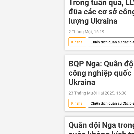
Trong tuần qua, LL
đũa các cơ sở côn
lượng Ukraina
2 Tháng Một, 16:19
Kinzhal
Chiến dịch quân sự đặc biệ
Ukraina
Thế giới
Qu
Bộ Quốc phòng Nga
Kherson
BQP Nga: Quân đội
công nghiệp quốc
Ukraina
23 Tháng Mười Hai 2025, 16:38
Kinzhal
Chiến dịch quân sự đặc biệ
Quân đội Nga
Nga
Ukraina
Quân đội Nga trong