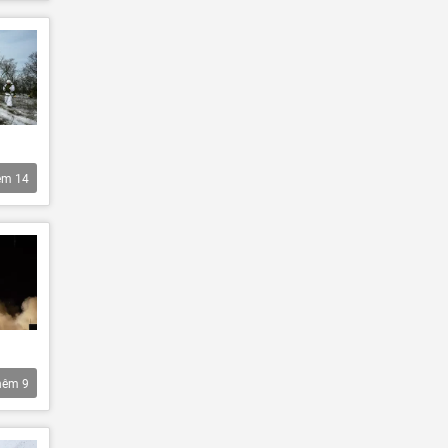
êm
14
hêm
9