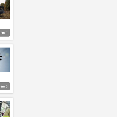
hêm
3
hêm
5