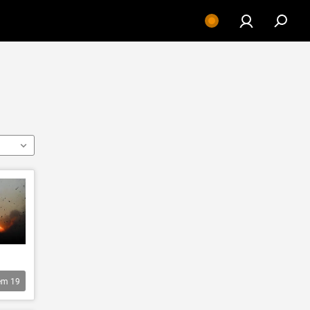
êm
19