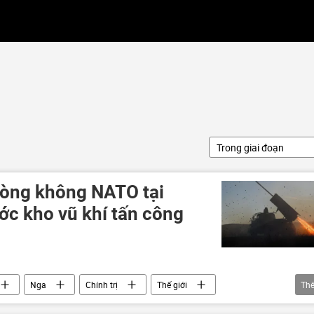
Trong giai đoạn
hòng không NATO tại
ước kho vũ khí tấn công
Nga
Chính trị
Thế giới
Th
iến
chuyên gia
máy bay không người lái