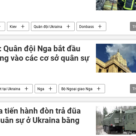
Kiev
Quân đội Ukraina
Donbass
T
Iskander
Chiến dịch quân sự đặc biệt tại Ukraina
: Quân đội Nga bắt đầu
ống vào các cơ sở quân sự
t tại Ukraina
Nga
Bộ Ngoại giao Nga
T
nik
Zircon
Tên lửa "Iskander"
Ukraina
Cuộc khủng hoảng ở Ukraina
 tiến hành đòn trả đũa
quân sự ở Ukraina bằng