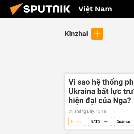
Việt Nam
Kinzhal
Vì sao hệ thống p
Ukraina bất lực tr
hiện đại của Nga?
31 Tháng Bảy, 15:18
Kinzhal
NATO
Quân sự
Quân đội Nga
Quan điểm-Ý k