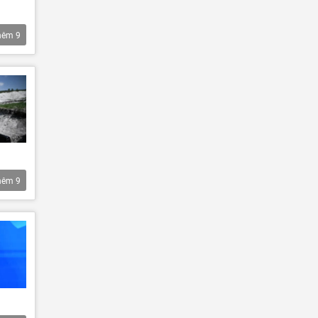
hêm
9
hêm
9