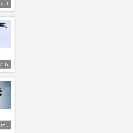
hêm
1
êm
12
hêm
3