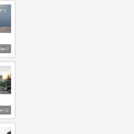
hêm
7
êm
12