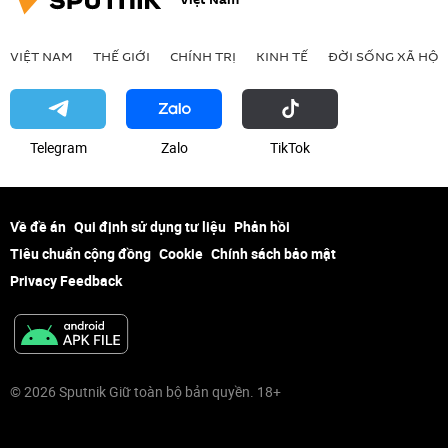
VIỆT NAM
THẾ GIỚI
CHÍNH TRỊ
KINH TẾ
ĐỜI SỐNG XÃ HỘI
Telegram
Zalo
ТikТоk
Về đề án
Qui định sử dụng tư liệu
Phản hồi
Tiêu chuẩn cộng đồng
Cookie
Chính sách bảo mật
Privacy Feedback
© 2026 Sputnik Giữ toàn bộ bản quyền. 18+