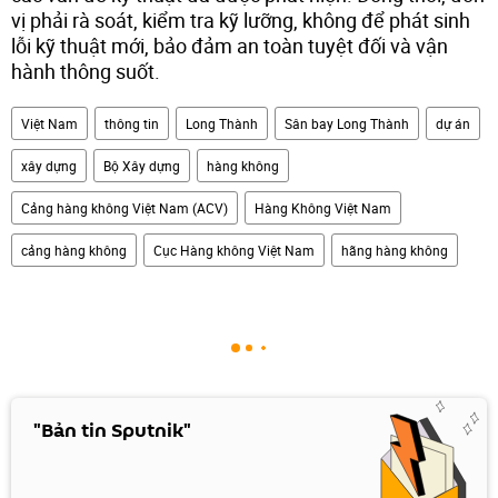
vị phải rà soát, kiểm tra kỹ lưỡng, không để phát sinh
lỗi kỹ thuật mới, bảo đảm an toàn tuyệt đối và vận
hành thông suốt.
Việt Nam
thông tin
Long Thành
Sân bay Long Thành
dự án
xây dựng
Bộ Xây dựng
hàng không
Cảng hàng không Việt Nam (ACV)
Hàng Không Việt Nam
cảng hàng không
Cục Hàng không Việt Nam
hãng hàng không
"Bản tin Sputnik"