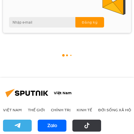
Việt Nam
VIỆT NAM
THẾ GIỚI
CHÍNH TRỊ
KINH TẾ
ĐỜI SỐNG XÃ HỘI