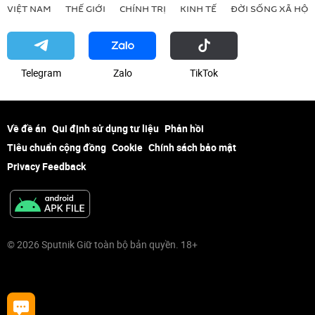
VIỆT NAM
THẾ GIỚI
CHÍNH TRỊ
KINH TẾ
ĐỜI SỐNG XÃ HỘI
Telegram
Zalo
ТikТоk
Về đề án
Qui định sử dụng tư liệu
Phản hồi
Tiêu chuẩn cộng đồng
Cookie
Chính sách bảo mật
Privacy Feedback
© 2026 Sputnik Giữ toàn bộ bản quyền. 18+