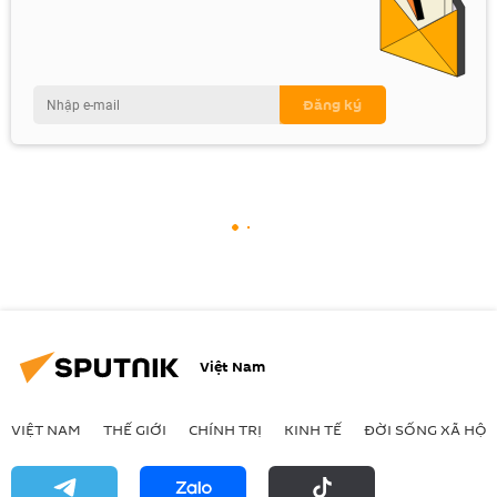
Việt Nam
VIỆT NAM
THẾ GIỚI
CHÍNH TRỊ
KINH TẾ
ĐỜI SỐNG XÃ HỘI