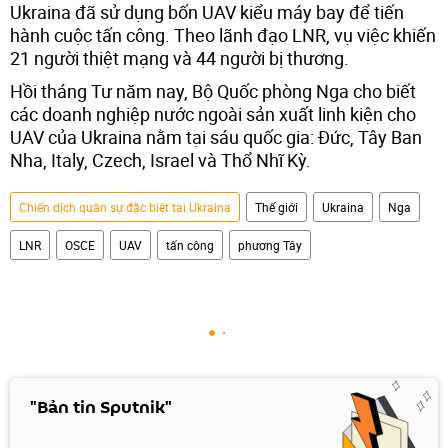
Ukraina đã sử dụng bốn UAV kiểu máy bay để tiến
hành cuộc tấn công. Theo lãnh đạo LNR, vụ việc khiến
21 người thiệt mạng và 44 người bị thương.
Hồi tháng Tư năm nay, Bộ Quốc phòng Nga cho biết
các doanh nghiệp nước ngoài sản xuất linh kiện cho
UAV của Ukraina nằm tại sáu quốc gia: Đức, Tây Ban
Nha, Italy, Czech, Israel và Thổ Nhĩ Kỳ.
Chiến dịch quân sự đặc biệt tại Ukraina
Thế giới
Ukraina
Nga
LNR
OSCE
UAV
tấn công
phương Tây
"Bản tin Sputnik"