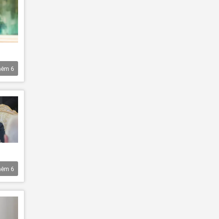
hêm
6
hêm
6