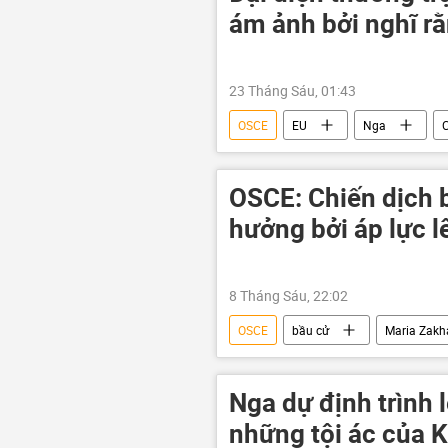
ám ảnh bởi nghĩ rằ
23 Tháng Sáu, 01:43
OSCE
EU
Nga
C
Liên minh châu Âu
Châu Âu
OSCE: Chiến dịch 
hưởng bởi áp lực l
8 Tháng Sáu, 22:02
OSCE
bầu cử
Maria Zakh
Chính trị
Thế giới
A
Nga dự định trình 
những tội ác của K