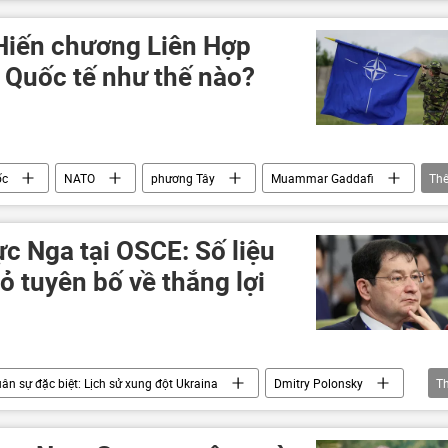
Maria Zakharova
báo "Izvestia"
UNESCO
xung đột quân sự
Quân sự
Hiến chương Liên Hợp
 Quốc tế như thế nào?
ốc
NATO
phương Tây
Muammar Gaddafi
Th
Venezuela
Cuba
Liên Xô
Kavkaz
Nga
Paris
London
Anh
ực Nga tại OSCE: Số liệu
New York
Hoa Kỳ
Quan điểm-Ý kiến
 tuyên bố về thắng lợi
Iran
ân sự đặc biệt: Lịch sử xung đột Ukraina
Dmitry Polonsky
T
raina
Ukraina
Chính trị
Thế giới