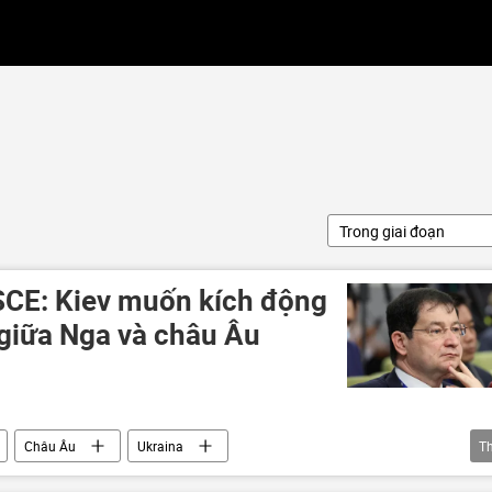
Trong giai đoạn
OSCE: Kiev muốn kích động
 giữa Nga và châu Âu
Châu Âu
Ukraina
T
a