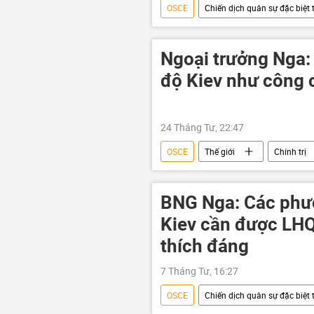
OSCE
Chiến dịch quân sự đặc biệt 
Chính trị
Thế giới
t
UNESCO
xung đột
Ngoại trưởng Nga:
Cuộc khủng hoảng ở Ukraina
độ Kiev như công c
24 Tháng Tư, 22:47
OSCE
Thế giới
Chính trị
phương Tây
Liên Hợp Quốc
Ukraina
Cuộc khủng hoảng ở
BNG Nga: Các phư
Kiev cần được LH
thích đáng
7 Tháng Tư, 16:27
OSCE
Chiến dịch quân sự đặc biệt 