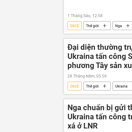
1 Tháng Sáu, 12:58
OSCE
Thế giới
Nga
Chiến dịch quân sự đặc biệt tại Ukrain
Đại diện thường tr
Ukraina tấn công 
phương Tây sản xu
28 Tháng Năm, 05:59
OSCE
Thế giới
Ukraina
Chiến dịch quân sự đặc biệt tại Ukrain
Nga chuẩn bị gửi t
Ukraina tấn công t
xá ở LNR