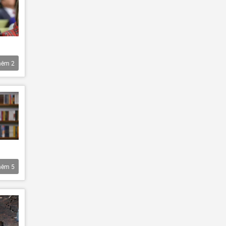
hêm
2
hêm
5