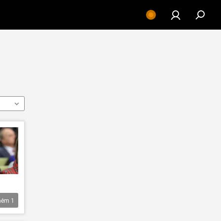
hêm
1