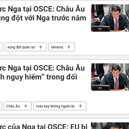
rực Nga tại OSCE: Châu Âu
ung đột với Nga trước năm
xung đột quân sự
Ukraina
rực Nga tại OSCE: Châu Âu
anh nguy hiểm” trong đối
Châu Âu
máy bay không người lái
ực của Nga tại OSCE: EU bị