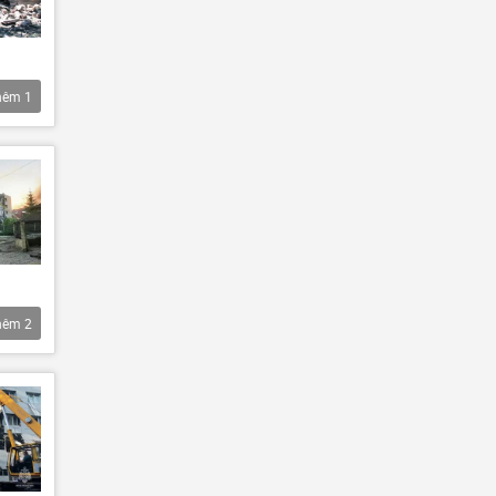
hêm
1
hêm
2