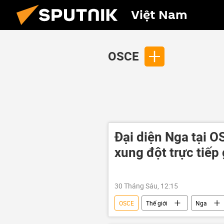
Việt Nam
OSCE
Đại diện Nga tại 
xung đột trực tiếp
30 Tháng Sáu, 12:15
OSCE
Thế giới
Nga
Chiến dịch quân sự đặc biệt tại Ukrain