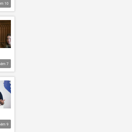
êm
10
hêm
7
hêm
9