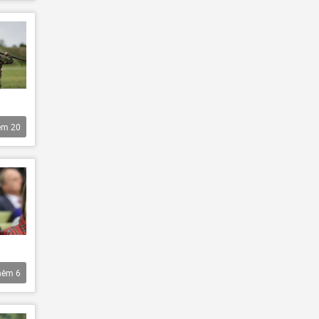
êm
20
hêm
6