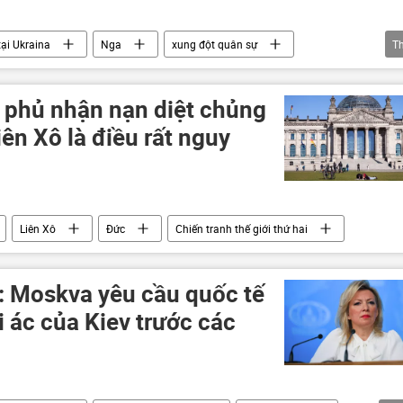
tại Ukraina
Nga
xung đột quân sự
T
uân đội Ukraina
Cuộc khủng hoảng ở Ukraina
NR
Liên Hợp Quốc
tấn công
n phủ nhận nạn diệt chủng
iên Xô là điều rất nguy
Liên Xô
Đức
Chiến tranh thế giới thứ hai
: Moskva yêu cầu quốc tế
i ác của Kiev trước các