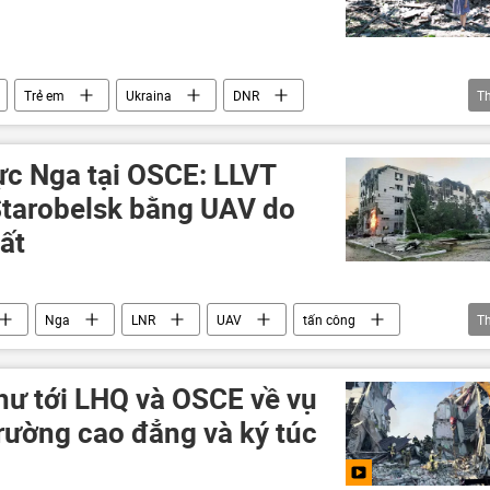
Trẻ em
Ukraina
DNR
T
a
ực Nga tại OSCE: LLVT
Starobelsk bằng UAV do
ất
Nga
LNR
UAV
tấn công
T
a
phương Tây
hư tới LHQ và OSCE về vụ
rường cao đẳng và ký túc