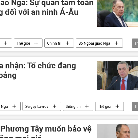
iao Nga: Sự quan tâm toàn
 đối với an ninh Á-Âu
Thế giới
Chính trị
Bộ Ngoại giao Nga
T
ng Hải (SCO)
ASEAN
NATO
EU
a nhận: Tổ chức đang
hoảng
o Nga
Sergey Lavrov
thông tin
Thế giới
T
 Ukraina
khủng hoảng
Moskva
Kiev
: Phương Tây muốn bảo vệ