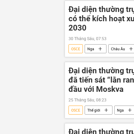
Đại diện thường t
có thể kích hoạt x
2030
30 Tháng Sáu, 07:53
OSCE
Nga
Châu Âu
Đại diện thường t
đã tiến sát “lằn r
đầu với Moskva
25 Tháng Sáu, 08:23
OSCE
Thế giới
Nga
Đại diện thường tr