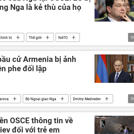
ng Nga là kẻ thù của họ
hính trị
Thế giới
NATO
T
xung đột
bầu cử Armenia bị ảnh
ên phe đối lập
arova
Bộ Ngoại giao Nga
Dmitry Medvedev
T
rmenia
Châu Âu
doanh nhân
lên OSCE thông tin về
iev đối với trẻ em