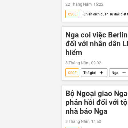
22 Tháng Năm, 15:22
OSCE
Chiến dịch quân sự đặc biệt 
xung đột
Ukraina
Q
Thế giới
Chính trị
L
Nga coi việc Berli
đối với nhân dân L
hiểm
8 Tháng Năm, 09:02
OSCE
Thế giới
Nga
Bộ Ngoại giao Nga
phản hồi đối với tộ
nhà báo Nga
3 Tháng Năm, 14:50