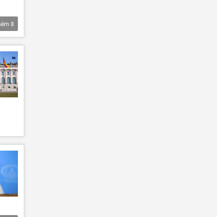
hêm
8