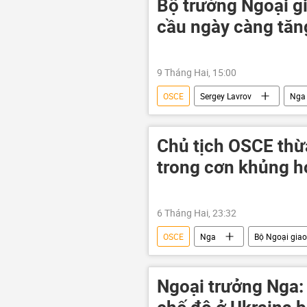
Bộ trưởng Ngoại g
cầu ngày càng tăng
9 Tháng Hai, 15:00
OSCE
Sergey Lavrov
Nga
BRICS
Tổ chức hợp tác Thượ
EAEU
Chủ tịch OSCE thừ
trong cơn khủng 
6 Tháng Hai, 23:32
OSCE
Nga
Bộ Ngoại gia
Ukraina
Cuộc khủng hoảng ở
chuyến thăm
Ngoại trưởng Nga