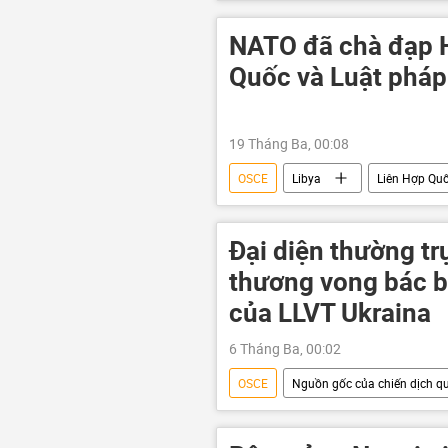
Nga
Bộ Ngoại giao Nga
Liên Hợp Quốc
Chính trị
NATO đã chà đạp 
Quốc và Luật pháp
19 Tháng Ba, 00:08
OSCE
Libya
Liên Hợp Qu
Chính phủ
Mỹ Latinh
Damascus
Trung Quốc
Đại diện thường tr
Pháp
Hillary Clinton
thương vong bác bỏ
Thế giới
chuyên gia
của LLVT Ukraina
6 Tháng Ba, 00:02
OSCE
Nguồn gốc của chiến dịch qu
Nga
Cuộc khủng hoảng ở Uk
lực lượng vũ trang