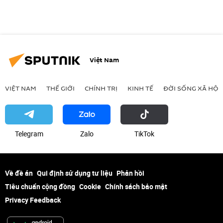
Việt Nam
VIỆT NAM
THẾ GIỚI
CHÍNH TRỊ
KINH TẾ
ĐỜI SỐNG XÃ HỘI
Telegram
Zalo
ТikТоk
Về đề án
Qui định sử dụng tư liệu
Phản hồi
Tiêu chuẩn cộng đồng
Cookie
Chính sách bảo mật
Privacy Feedback