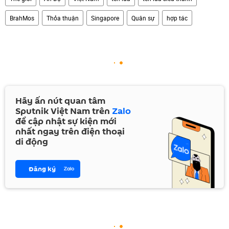
BrahMos
Thỏa thuận
Singapore
Quân sự
hợp tác
Hãy ấn nút quan tâm
Sputnik Việt Nam trên
Zalo
để cập nhật sự kiện mới
nhất ngay trên điện thoại
di động
Đăng ký