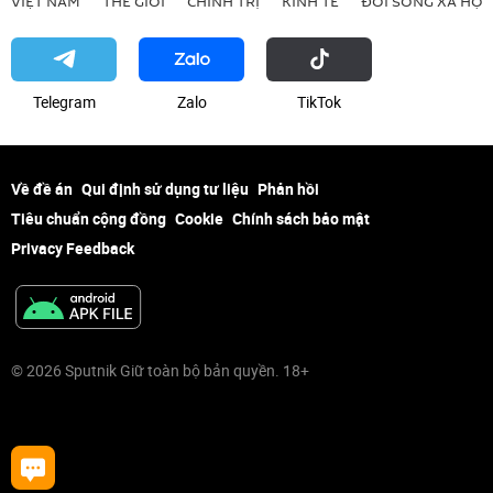
VIỆT NAM
THẾ GIỚI
CHÍNH TRỊ
KINH TẾ
ĐỜI SỐNG XÃ HỘI
Telegram
Zalo
ТikТоk
Về đề án
Qui định sử dụng tư liệu
Phản hồi
Tiêu chuẩn cộng đồng
Cookie
Chính sách bảo mật
Privacy Feedback
© 2026 Sputnik Giữ toàn bộ bản quyền. 18+