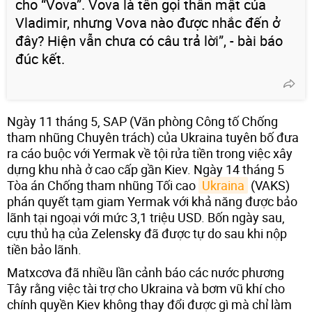
cho “Vova”. Vova là tên gọi thân mật của
Vladimir, nhưng Vova nào được nhắc đến ở
đây? Hiện vẫn chưa có câu trả lời”, - bài báo
đúc kết.
Ngày 11 tháng 5, SAP (Văn phòng Công tố Chống
tham nhũng Chuyên trách) của Ukraina tuyên bố đưa
ra cáo buộc với Yermak về tội rửa tiền trong việc xây
dựng khu nhà ở cao cấp gần Kiev. Ngày 14 tháng 5
Tòa án Chống tham nhũng Tối cao
Ukraina
(VAKS)
phán quyết tạm giam Yermak với khả năng được bảo
lãnh tại ngoại với mức 3,1 triệu USD. Bốn ngày sau,
cựu thủ hạ của Zelensky đã được tự do sau khi nộp
tiền bảo lãnh.
Matxcơva đã nhiều lần cảnh báo các nước phương
Tây rằng việc tài trợ cho Ukraina và bơm vũ khí cho
chính quyền Kiev không thay đổi được gì mà chỉ làm