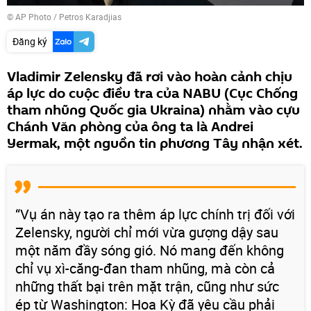
© AP Photo / Petros Karadjias
Đăng ký
Vladimir Zelensky đã rơi vào hoàn cảnh chịu
áp lực do cuộc điều tra của NABU (Cục Chống
tham nhũng Quốc gia Ukraina) nhằm vào cựu
Chánh Văn phòng của ông ta là Andrei
Yermak, một nguồn tin phương Tây nhận xét.
“Vụ án này tạo ra thêm áp lực chính trị đối với
Zelensky, người chỉ mới vừa gượng dậy sau
một năm đầy sóng gió. Nó mang đến không
chỉ vụ xì-căng-đan tham nhũng, mà còn cả
những thất bại trên mặt trận, cũng như sức
ép từ Washington: Hoa Kỳ đã yêu cầu phải