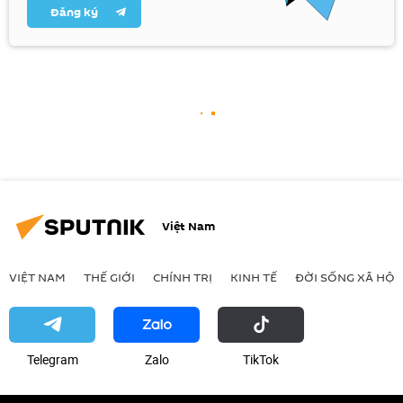
Đăng ký
Việt Nam
VIỆT NAM
THẾ GIỚI
CHÍNH TRỊ
KINH TẾ
ĐỜI SỐNG XÃ HỘI
Telegram
Zalo
ТikТоk