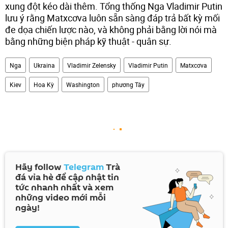
xung đột kéo dài thêm. Tổng thống Nga Vladimir Putin
lưu ý rằng Matxcơva luôn sẵn sàng đáp trả bất kỳ mối
đe dọa chiến lược nào, và không phải bằng lời nói mà
bằng những biện pháp kỹ thuật - quân sự.
Nga
Ukraina
Vladimir Zelensky
Vladimir Putin
Matxcơva
Kiev
Hoa Kỳ
Washington
phương Tây
Hãy follow
Telegram
Trà
đá vỉa hè để cập nhật tin
tức nhanh nhất và xem
những video mới mỗi
ngày!