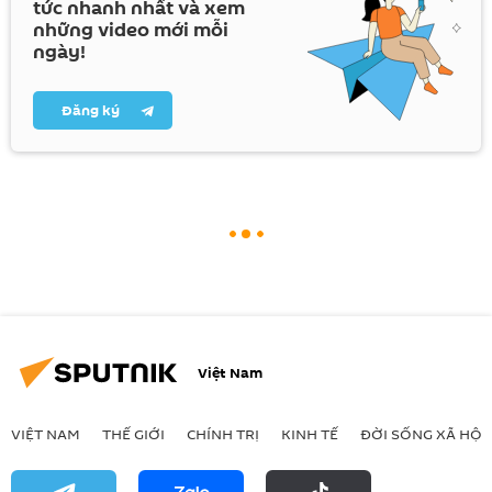
tức nhanh nhất và xem
những video mới mỗi
ngày!
Đăng ký
Việt Nam
VIỆT NAM
THẾ GIỚI
CHÍNH TRỊ
KINH TẾ
ĐỜI SỐNG XÃ HỘI