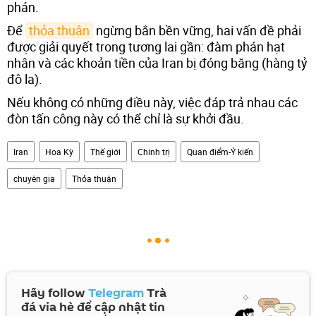
phán.
Để
thỏa thuận
ngừng bắn bền vững, hai vấn đề phải
được giải quyết trong tương lai gần: đàm phán hạt
nhân và các khoản tiền của Iran bị đóng băng (hàng tỷ
đô la).
Nếu không có những điều này, việc đáp trả nhau các
đòn tấn công này có thể chỉ là sự khởi đầu.
Iran
Hoa Kỳ
Thế giới
Chính trị
Quan điểm-Ý kiến
chuyên gia
Thỏa thuận
Hãy follow
Telegram
Trà
đá vỉa hè để cập nhật tin