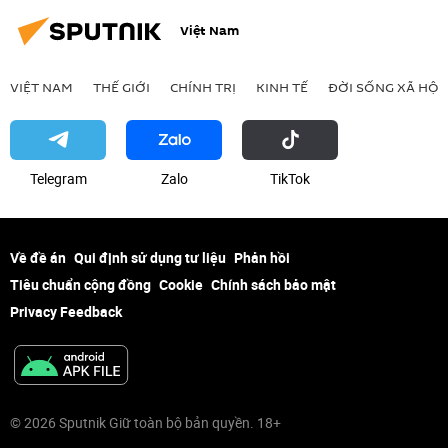
Việt Nam
VIỆT NAM
THẾ GIỚI
CHÍNH TRỊ
KINH TẾ
ĐỜI SỐNG XÃ HỘI
Telegram
Zalo
ТikТоk
Về đề án
Qui định sử dụng tư liệu
Phản hồi
Tiêu chuẩn cộng đồng
Cookie
Chính sách bảo mật
Privacy Feedback
© 2026 Sputnik Giữ toàn bộ bản quyền. 18+